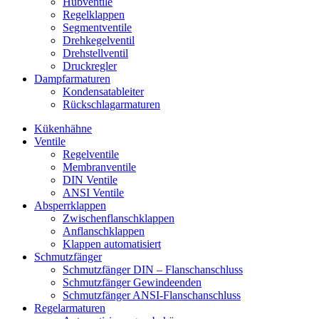
Hubventile
Regelklappen
Segmentventile
Drehkegelventil
Drehstellventil
Druckregler
Dampfarmaturen
Kondensatableiter
Rückschlagarmaturen
Kükenhähne
Ventile
Regelventile
Membranventile
DIN Ventile
ANSI Ventile
Absperrklappen
Zwischenflanschklappen
Anflanschklappen
Klappen automatisiert
Schmutzfänger
Schmutzfänger DIN – Flanschanschluss
Schmutzfänger Gewindeenden
Schmutzfänger ANSI-Flanschanschluss
Regelarmaturen