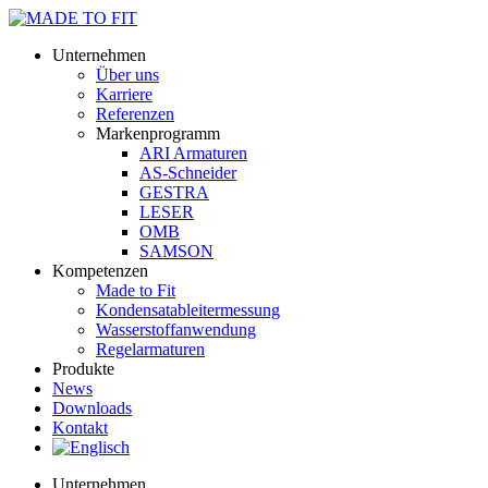
Unternehmen
Über uns
Karriere
Referenzen
Markenprogramm
ARI Armaturen
AS-Schneider
GESTRA
LESER
OMB
SAMSON
Kompetenzen
Made to Fit
Kondensat­ableiter­messung
Wasserstoff­anwendung
Regel­arma­turen
Produkte
News
Downloads
Kontakt
Unternehmen