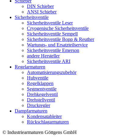
Schieber
DIN Schieber
ANSI Schieber
Sicherheitsventile
Sicherheitsventile Leser
Cryogenische Sicherheitsventile
Sicherheitsventile Sempell
Sicherheitsventile Bopp & Reuther
Wartungs- und Ersatzteilservice
Sicherheitsventile Emerson
andere Hersteller
Sicherheitsventile ARI
Regelarmaturen
Automatisierungszubehör
Hubventile
Regelklappen
Segmentventile
Drehkegelventil
Drehstellventil
Druckregler
Dampfarmaturen
Kondensatableiter
Rückschlagarmaturen
© Industriearmaturen Göttgens GmbH