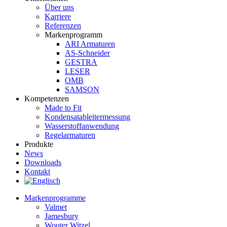
Über uns
Karriere
Referenzen
Markenprogramm
ARI Armaturen
AS-Schneider
GESTRA
LESER
OMB
SAMSON
Kompetenzen
Made to Fit
Kondensat­ableiter­messung
Wasserstoff­anwendung
Regel­arma­turen
Produkte
News
Downloads
Kontakt
Markenprogramme
Valmet
Jamesbury
Wouter Witzel