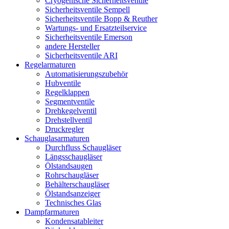
Cryogenische Sicherheitsventile
Sicherheitsventile Sempell
Sicherheitsventile Bopp & Reuther
Wartungs- und Ersatzteilservice
Sicherheitsventile Emerson
andere Hersteller
Sicherheitsventile ARI
Regelarmaturen
Automatisierungszubehör
Hubventile
Regelklappen
Segmentventile
Drehkegelventil
Drehstellventil
Druckregler
Schauglas­armaturen
Durchfluss Schaugläser
Längsschaugläser
Ölstandsaugen
Rohrschaugläser
Behälterschaugläser
Ölstandsanzeiger
Technisches Glas
Dampfarmaturen
Kondensatableiter