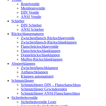
Regelventile
Membranventile
DIN Ventile
ANSI Ventile
Schieber
DIN Schieber
ANSI Schieber
Rückschlag­armaturen
Zwischenflansch Rückschlagventile
Zwischenflansch-Rückschlagklappen
Flanschrückschlagventile
Flanschrückschlagklappen
Doppelrückschlagklappen
Muffen-Rückschlagklappen
Absperrklappen
Zwischenflanschklappen
Anflanschklappen
Klappen automatisiert
Schmutzfänger
Schmutzfänger DIN – Flanschanschluss
Schmutzfänger Gewindeenden
Schmutzfänger ANSI-Flanschanschluss
Sicherheitsventile
Sicherheitsventile Leser