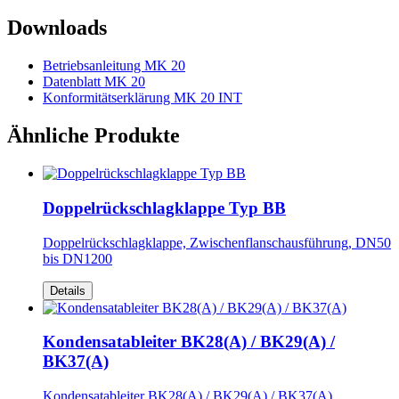
Downloads
Betriebsanleitung MK 20
Datenblatt MK 20
Konformitätserklärung MK 20 INT
Ähnliche Produkte
Doppelrückschlagklappe Typ BB
Doppelrückschlagklappe, Zwischenflanschausführung, DN50
bis DN1200
Details
Kondensatableiter BK28(A) / BK29(A) /
BK37(A)
Kondensatableiter BK28(A) / BK29(A) / BK37(A)