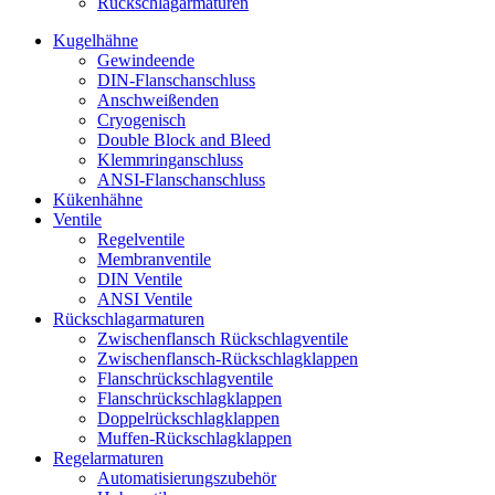
Rückschlagarmaturen
Kugelhähne
Gewindeende
DIN-Flanschanschluss
Anschweißenden
Cryogenisch
Double Block and Bleed
Klemmringanschluss
ANSI-Flanschanschluss
Kükenhähne
Ventile
Regelventile
Membranventile
DIN Ventile
ANSI Ventile
Rückschlag­armaturen
Zwischenflansch Rückschlagventile
Zwischenflansch-Rückschlagklappen
Flanschrückschlagventile
Flanschrückschlagklappen
Doppelrückschlagklappen
Muffen-Rückschlagklappen
Regelarmaturen
Automatisierungszubehör