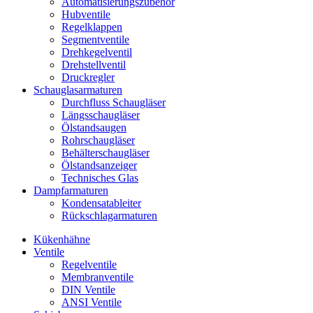
Automatisierungszubehör
Hubventile
Regelklappen
Segmentventile
Drehkegelventil
Drehstellventil
Druckregler
Schauglas­armaturen
Durchfluss Schaugläser
Längsschaugläser
Ölstandsaugen
Rohrschaugläser
Behälterschaugläser
Ölstandsanzeiger
Technisches Glas
Dampfarmaturen
Kondensatableiter
Rückschlagarmaturen
Kükenhähne
Ventile
Regelventile
Membranventile
DIN Ventile
ANSI Ventile