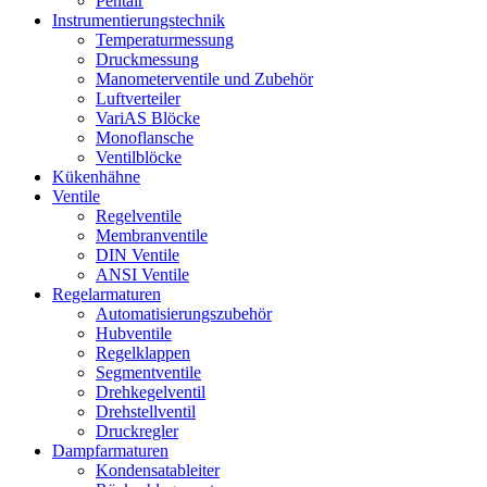
Pentair
Instrumentierungs­technik
Temperaturmessung
Druckmessung
Manometerventile und Zubehör
Luftverteiler
VariAS Blöcke
Monoflansche
Ventilblöcke
Kükenhähne
Ventile
Regelventile
Membranventile
DIN Ventile
ANSI Ventile
Regelarmaturen
Automatisierungszubehör
Hubventile
Regelklappen
Segmentventile
Drehkegelventil
Drehstellventil
Druckregler
Dampfarmaturen
Kondensatableiter