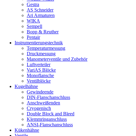
Gestra
AS Schneider
Ari Armaturen
WIKA
Sempell
Bopp & Reuther
Pentair
Instrumentierungs­technik
Temperaturmessung
Druckmessung
Manometerventile und Zubehör
Luftverteiler
VariAS Blöcke
Monoflansche
Ventilblöcke
Kugelhähne
Gewindeende
DIN-Flanschanschluss
Anschweißenden
Cryogenisch
Double Block and Bleed
Klemmringanschluss
ANSI-Flanschanschluss
Kükenhähne
Ventile