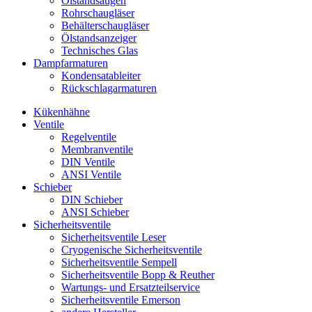
Ölstandsaugen
Rohrschaugläser
Behälterschaugläser
Ölstandsanzeiger
Technisches Glas
Dampfarmaturen
Kondensatableiter
Rückschlagarmaturen
Kükenhähne
Ventile
Regelventile
Membranventile
DIN Ventile
ANSI Ventile
Schieber
DIN Schieber
ANSI Schieber
Sicherheitsventile
Sicherheitsventile Leser
Cryogenische Sicherheitsventile
Sicherheitsventile Sempell
Sicherheitsventile Bopp & Reuther
Wartungs- und Ersatzteilservice
Sicherheitsventile Emerson