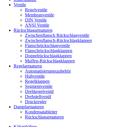
Ventile
Regelventile
Membranventile
DIN Ventile
ANSI Ventile
Rückschlag­armaturen
Zwischenflansch Rückschlagventile
Zwischenflansch-Rückschlagklappen
Flanschrückschlagventile
Flanschrückschlagklappen
Doppelrückschlagklappen
Muffen-Rückschlagklappen
Regelarmaturen
Automatisierungszubehör
Hubventile
Regelklappen
Segmentventile
Drehkegelventil
Drehstellventil
Druckregler
Dampfarmaturen
Kondensatableiter
Rückschlagarmaturen
Kükenhähne