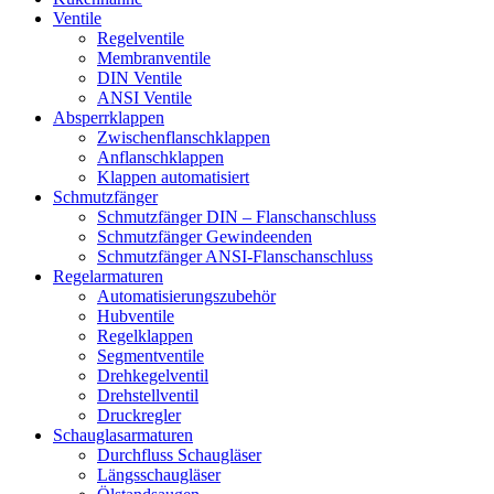
Ventile
Regelventile
Membranventile
DIN Ventile
ANSI Ventile
Absperrklappen
Zwischenflanschklappen
Anflanschklappen
Klappen automatisiert
Schmutzfänger
Schmutzfänger DIN – Flanschanschluss
Schmutzfänger Gewindeenden
Schmutzfänger ANSI-Flanschanschluss
Regelarmaturen
Automatisierungszubehör
Hubventile
Regelklappen
Segmentventile
Drehkegelventil
Drehstellventil
Druckregler
Schauglas­armaturen
Durchfluss Schaugläser
Längsschaugläser