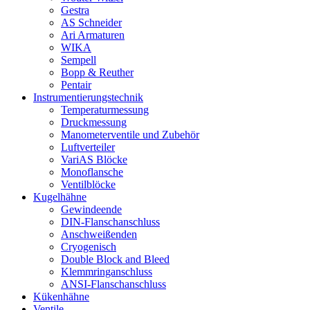
Gestra
AS Schneider
Ari Armaturen
WIKA
Sempell
Bopp & Reuther
Pentair
Instrumentierungs­technik
Temperaturmessung
Druckmessung
Manometerventile und Zubehör
Luftverteiler
VariAS Blöcke
Monoflansche
Ventilblöcke
Kugelhähne
Gewindeende
DIN-Flanschanschluss
Anschweißenden
Cryogenisch
Double Block and Bleed
Klemmringanschluss
ANSI-Flanschanschluss
Kükenhähne
Ventile