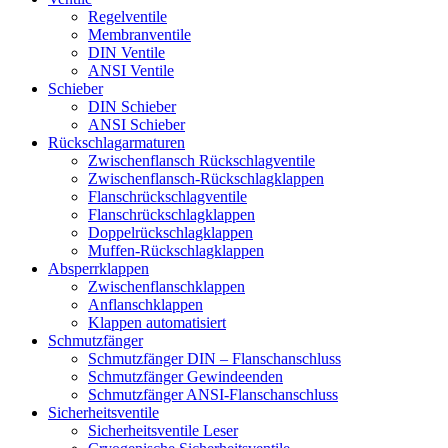
Regelventile
Membranventile
DIN Ventile
ANSI Ventile
Schieber
DIN Schieber
ANSI Schieber
Rückschlag­armaturen
Zwischenflansch Rückschlagventile
Zwischenflansch-Rückschlagklappen
Flanschrückschlagventile
Flanschrückschlagklappen
Doppelrückschlagklappen
Muffen-Rückschlagklappen
Absperrklappen
Zwischenflanschklappen
Anflanschklappen
Klappen automatisiert
Schmutzfänger
Schmutzfänger DIN – Flanschanschluss
Schmutzfänger Gewindeenden
Schmutzfänger ANSI-Flanschanschluss
Sicherheitsventile
Sicherheitsventile Leser