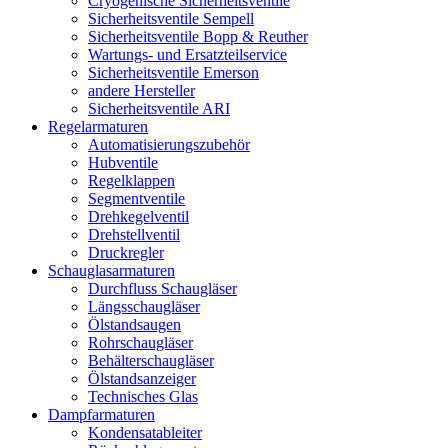
Cryogenische Sicherheitsventile
Sicherheitsventile Sempell
Sicherheitsventile Bopp & Reuther
Wartungs- und Ersatzteilservice
Sicherheitsventile Emerson
andere Hersteller
Sicherheitsventile ARI
Regelarmaturen
Automatisierungszubehör
Hubventile
Regelklappen
Segmentventile
Drehkegelventil
Drehstellventil
Druckregler
Schauglas­armaturen
Durchfluss Schaugläser
Längsschaugläser
Ölstandsaugen
Rohrschaugläser
Behälterschaugläser
Ölstandsanzeiger
Technisches Glas
Dampfarmaturen
Kondensatableiter