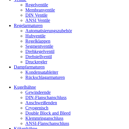
Regelventile
Membranventile
DIN Ventile
ANSI Ventile
Regelarmaturen
Automatisierungszubehör
Hubventile
Regelklappen
Segmentventile
Drehkegelventil
Drehstellventil
Druckregler
Dampfarmaturen
Kondensatableiter
Rückschlagarmaturen
Kugelhähne
Gewindeende
DIN-Flanschanschluss
Anschweißenden
Cryogenisch
Double Block and Bleed
Klemmringanschluss
ANSI-Flanschanschluss
Kükenhähne