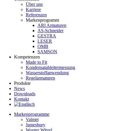
Über uns
Karriere
Referenzen
Markenprogramm
ARI Armaturen
AS-Schneider
GESTRA
LESER
OMB
SAMSON
Kompetenzen
Made to Fit
Kondensat­ableiter­messung
Wasserstoff­anwendung
Regel­arma­turen
Produkte
News
Downloads
Kontakt
Markenprogramme
Valmet
Jamesbury
Wouter Witzel