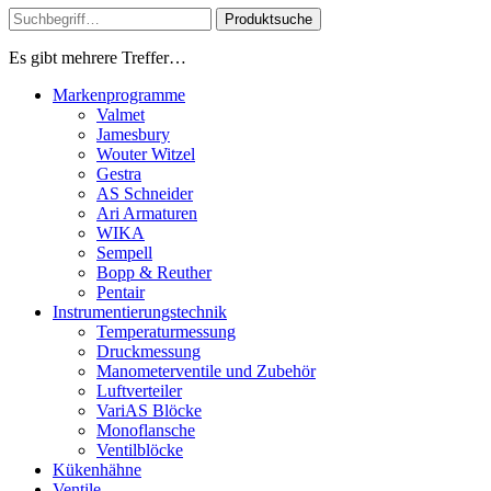
Produktsuche
Es gibt mehrere Treffer…
Markenprogramme
Valmet
Jamesbury
Wouter Witzel
Gestra
AS Schneider
Ari Armaturen
WIKA
Sempell
Bopp & Reuther
Pentair
Instrumentierungs­technik
Temperaturmessung
Druckmessung
Manometerventile und Zubehör
Luftverteiler
VariAS Blöcke
Monoflansche
Ventilblöcke
Kükenhähne
Ventile