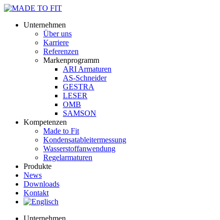
Unternehmen
Über uns
Karriere
Referenzen
Markenprogramm
ARI Armaturen
AS-Schneider
GESTRA
LESER
OMB
SAMSON
Kompetenzen
Made to Fit
Kondensat­ableiter­messung
Wasserstoff­anwendung
Regel­arma­turen
Produkte
News
Downloads
Kontakt
Unternehmen