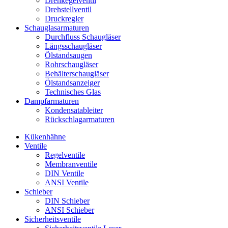
Drehkegelventil
Drehstellventil
Druckregler
Schauglas­armaturen
Durchfluss Schaugläser
Längsschaugläser
Ölstandsaugen
Rohrschaugläser
Behälterschaugläser
Ölstandsanzeiger
Technisches Glas
Dampfarmaturen
Kondensatableiter
Rückschlagarmaturen
Kükenhähne
Ventile
Regelventile
Membranventile
DIN Ventile
ANSI Ventile
Schieber
DIN Schieber
ANSI Schieber
Sicherheitsventile