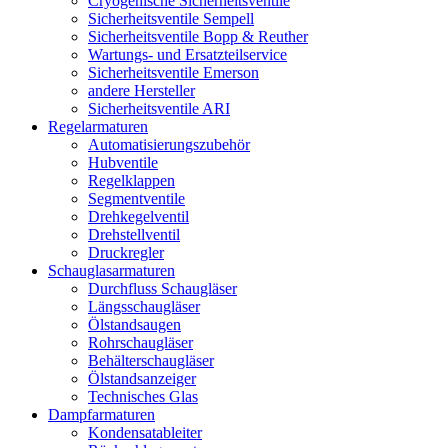
Cryogenische Sicherheitsventile
Sicherheitsventile Sempell
Sicherheitsventile Bopp & Reuther
Wartungs- und Ersatzteilservice
Sicherheitsventile Emerson
andere Hersteller
Sicherheitsventile ARI
Regelarmaturen
Automatisierungszubehör
Hubventile
Regelklappen
Segmentventile
Drehkegelventil
Drehstellventil
Druckregler
Schauglas­armaturen
Durchfluss Schaugläser
Längsschaugläser
Ölstandsaugen
Rohrschaugläser
Behälterschaugläser
Ölstandsanzeiger
Technisches Glas
Dampfarmaturen
Kondensatableiter