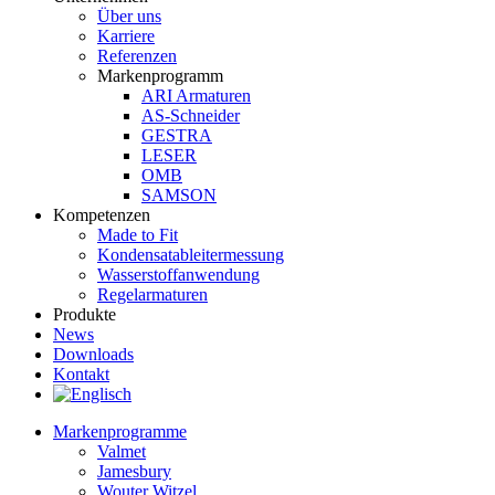
Über uns
Karriere
Referenzen
Markenprogramm
ARI Armaturen
AS-Schneider
GESTRA
LESER
OMB
SAMSON
Kompetenzen
Made to Fit
Kondensat­ableiter­messung
Wasserstoff­anwendung
Regel­arma­turen
Produkte
News
Downloads
Kontakt
Markenprogramme
Valmet
Jamesbury
Wouter Witzel