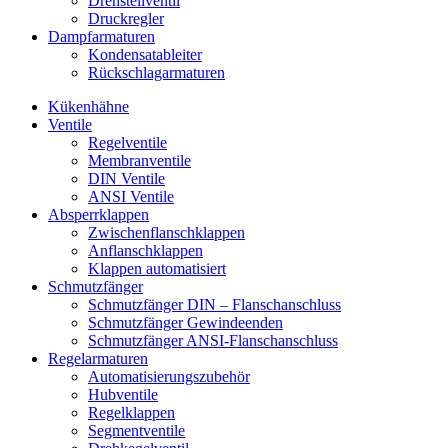
Drehstellventil
Druckregler
Dampfarmaturen
Kondensatableiter
Rückschlagarmaturen
Kükenhähne
Ventile
Regelventile
Membranventile
DIN Ventile
ANSI Ventile
Absperrklappen
Zwischenflanschklappen
Anflanschklappen
Klappen automatisiert
Schmutzfänger
Schmutzfänger DIN – Flanschanschluss
Schmutzfänger Gewindeenden
Schmutzfänger ANSI-Flanschanschluss
Regelarmaturen
Automatisierungszubehör
Hubventile
Regelklappen
Segmentventile