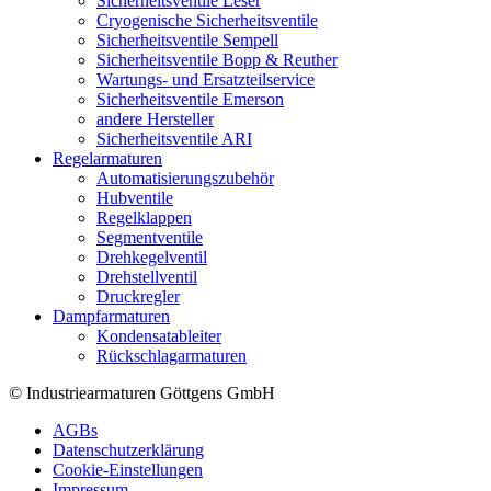
Sicherheitsventile Leser
Cryogenische Sicherheitsventile
Sicherheitsventile Sempell
Sicherheitsventile Bopp & Reuther
Wartungs- und Ersatzteilservice
Sicherheitsventile Emerson
andere Hersteller
Sicherheitsventile ARI
Regelarmaturen
Automatisierungszubehör
Hubventile
Regelklappen
Segmentventile
Drehkegelventil
Drehstellventil
Druckregler
Dampfarmaturen
Kondensatableiter
Rückschlagarmaturen
© Industriearmaturen Göttgens GmbH
AGBs
Datenschutzerklärung
Cookie-Einstellungen
Impressum