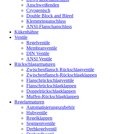
Anschweißenden
Cryogenisch
Double Block and Bleed
Klemmringanschluss
ANSI-Flanschanschluss
Kükenhähne
Ventile
Regelventile
Membranventile
DIN Ventile
ANSI Ventile
Rückschlag­armaturen
Zwischenflansch Rückschlagventile
Zwischenflansch-Rückschlagklappen
Flanschrückschlagventile
Flanschrückschlagklappen
Doppelrückschlagklappen
Muffen-Rückschlagklappen
Regelarmaturen
Automatisierungszubehör
Hubventile
Regelklappen
Segmentventile
Drehkegelventil