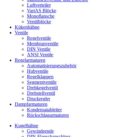
Luftverteiler
VariAS Blöcke
Monoflansche
Ventilblöcke
Kükenhähne
Ventile
Regelventile
Membranventile
DIN Ventile
ANSI Ventile
Regelarmaturen
Automatisierungszubehör
Hubventile
Regelklappen
Segmentventile
Drehkegelventil
Drehstellventil
Druckregler
Dampfarmaturen
Kondensatableiter
Rückschlagarmaturen
Kugelhähne
Gewindeende
DIN-Flanschanschluss