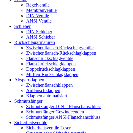
Regelventile
Membranventile
DIN Ventile
ANSI Ventile
Schieber
DIN Schieber
ANSI Schieber
Rückschlag­armaturen
Zwischenflansch Rückschlagventile
Zwischenflansch-Rückschlagklappen
Flanschrückschlagventile
Flanschrückschlagklappen
Doppelrückschlagklappen
Muffen-Rückschlagklappen
Absperrklappen
Zwischenflanschklappen
Anflanschklappen
Klappen automatisiert
Schmutzfänger
Schmutzfänger DIN – Flanschanschluss
Schmutzfänger Gewindeenden
Schmutzfänger ANSI-Flanschanschluss
Sicherheitsventile
Sicherheitsventile Leser