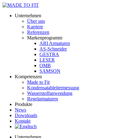
Unternehmen
Über uns
Karriere
Referenzen
Markenprogramm
ARI Armaturen
AS-Schneider
GESTRA
LESER
OMB
SAMSON
Kompetenzen
Made to Fit
Kondensat­ableiter­messung
Wasserstoff­anwendung
Regel­arma­turen
Produkte
News
Downloads
Kontakt
Unternehmen