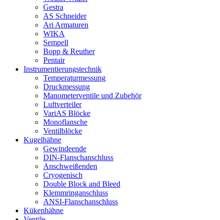
Gestra
AS Schneider
Ari Armaturen
WIKA
Sempell
Bopp & Reuther
Pentair
Instrumentierungs­technik
Temperaturmessung
Druckmessung
Manometerventile und Zubehör
Luftverteiler
VariAS Blöcke
Monoflansche
Ventilblöcke
Kugelhähne
Gewindeende
DIN-Flanschanschluss
Anschweißenden
Cryogenisch
Double Block and Bleed
Klemmringanschluss
ANSI-Flanschanschluss
Kükenhähne
Ventile