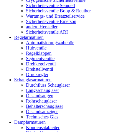
Cryogenische Sicherheitsventile
Sicherheitsventile Sempell
Sicherheitsventile Bopp & Reuther
Wartungs- und Ersatzteilservice
Sicherheitsventile Emerson
andere Hersteller
Sicherheitsventile ARI
Regelarmaturen
Automatisierungszubehör
Hubventile
Regelklappen
Segmentventile
Drehkegelventil
Drehstellventil
Druckregler
Schauglas­armaturen
Durchfluss Schaugläser
Längsschaugläser
Ölstandsaugen
Rohrschaugläser
Behälterschaugläser
Ölstandsanzeiger
Technisches Glas
Dampfarmaturen
Kondensatableiter