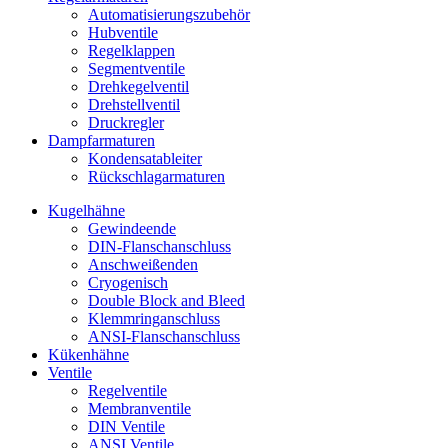
Automatisierungszubehör
Hubventile
Regelklappen
Segmentventile
Drehkegelventil
Drehstellventil
Druckregler
Dampfarmaturen
Kondensatableiter
Rückschlagarmaturen
Kugelhähne
Gewindeende
DIN-Flanschanschluss
Anschweißenden
Cryogenisch
Double Block and Bleed
Klemmringanschluss
ANSI-Flanschanschluss
Kükenhähne
Ventile
Regelventile
Membranventile
DIN Ventile
ANSI Ventile