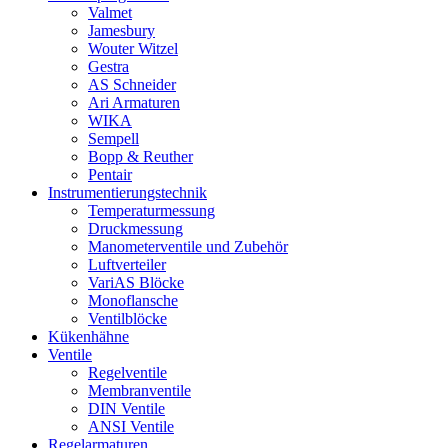
Valmet
Jamesbury
Wouter Witzel
Gestra
AS Schneider
Ari Armaturen
WIKA
Sempell
Bopp & Reuther
Pentair
Instrumentierungs­technik
Temperaturmessung
Druckmessung
Manometerventile und Zubehör
Luftverteiler
VariAS Blöcke
Monoflansche
Ventilblöcke
Kükenhähne
Ventile
Regelventile
Membranventile
DIN Ventile
ANSI Ventile
Regelarmaturen