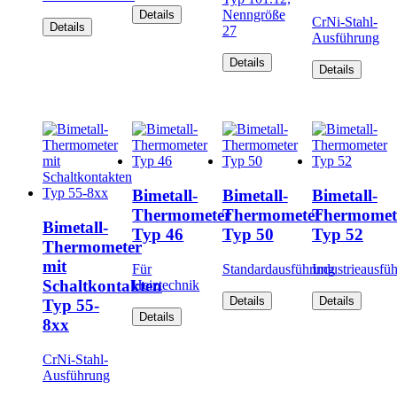
Nenngröße
Details
CrNi-Stahl-
Details
27
Ausführung
Details
Details
Bimetall-
Bimetall-
Bimetall-
Thermometer
Thermometer
Thermomet
Bimetall-
Typ 46
Typ 50
Typ 52
Thermometer
mit
Für
Standardausführung
Industrieausfü
Schaltkontakten
Heiztechnik
Details
Details
Typ 55-
Details
8xx
CrNi-Stahl-
Ausführung