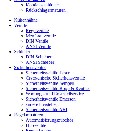
Kondensatableiter
Rückschlagarmaturen
Kükenhähne
Ventile
Regelventile
Membranventile
DIN Ventile
ANSI Ventile
Schieber
DIN Schieber
ANSI Schieber
Sicherheitsventile
Sicherheitsventile Leser
Cryogenische Sicherheitsventile
Sicherheitsventile Sempell
Sicherheitsventile Bopp & Reuther
Wartungs- und Ersatzteilservice
Sicherheitsventile Emerson
andere Hersteller
Sicherheitsventile ARI
Regelarmaturen
Automatisierungszubehör
Hubventile
Regelklappen