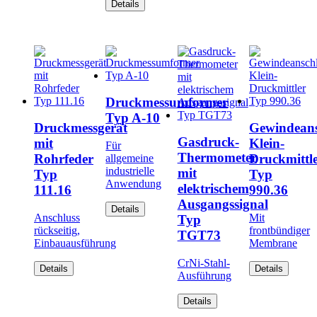
Details
Druckmessumformer
Typ A-10
Druckmessgerät
Gewindeans
Gasdruck-
mit
Klein-
Für
Thermometer
Rohrfeder
Druckmittl
allgemeine
industrielle
mit
Typ
Typ
Anwendung
elektrischem
111.16
990.36
Ausgangssignal
Details
Anschluss
Mit
Typ
rückseitig,
frontbündiger
TGT73
Einbauausführung
Membrane
CrNi-Stahl-
Details
Details
Ausführung
Details