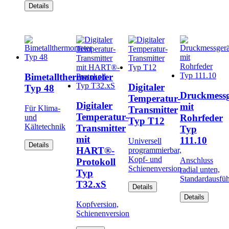
Details
Bimetallthermometer
Digitaler
Typ 48
Druckmessg
Temperatur-
Digitaler
mit
Für Klima-
Transmitter
Temperatur-
Rohrfeder
und
Typ T12
Kältetechnik
Transmitter
Typ
mit
111.10
Universell
Details
HART®-
programmierbar,
Kopf- und
Anschluss
Protokoll
Schienenversion
radial unten,
Typ
Standardausfü
T32.xS
Details
Details
Kopfversion,
Schienenversion