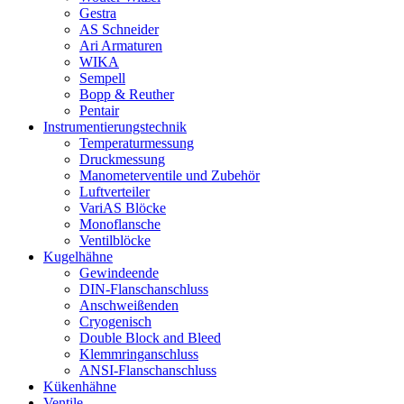
Gestra
AS Schneider
Ari Armaturen
WIKA
Sempell
Bopp & Reuther
Pentair
Instrumentierungs­technik
Temperaturmessung
Druckmessung
Manometerventile und Zubehör
Luftverteiler
VariAS Blöcke
Monoflansche
Ventilblöcke
Kugelhähne
Gewindeende
DIN-Flanschanschluss
Anschweißenden
Cryogenisch
Double Block and Bleed
Klemmringanschluss
ANSI-Flanschanschluss
Kükenhähne
Ventile