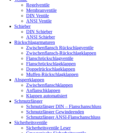
Regelventile
Membranventile
DIN Ventile
ANSI Ventile
Schieber
DIN Schieber
ANSI Schieber
Rückschlag­armaturen
Zwischenflansch Rückschlagventile
Zwischenflansch-Rückschlagklappen
Flanschrückschlagventile
Flanschrückschlagklappen
Doppelrückschlagklappen
Muffen-Rückschlagklappen
Absperrklappen
Zwischenflanschklappen
Anflanschklappen
Klappen automatisiert
Schmutzfänger
Schmutzfänger DIN – Flanschanschluss
Schmutzfänger Gewindeenden
Schmutzfänger ANSI-Flanschanschluss
Sicherheitsventile
Sicherheitsventile Leser