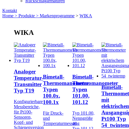
Rückschlagarmaturen
Kontakt
Home >
Produkte >
Markenprogramme
>
WIKA
WIKA
Analoger
Bimetall-
Bimetall-
Temperatur-
Thermomanometer
Thermomanometer
Transmitter
Bimetall-
Typen
Typen
Typ T19
Thermomet
100.0x,
101.00,
mit
100.1x
101.12
Konfigurierbare
elektrische
Messbereiche,
Ausgangssi
für Pt100-
Für Druck-
Typ 101.00,
Sensoren,
Pt100 Typ
und
Nenngröße
Kopf- und
Temperaturmessung
40
54_twinte
Schienenversion
Typ 101.12,