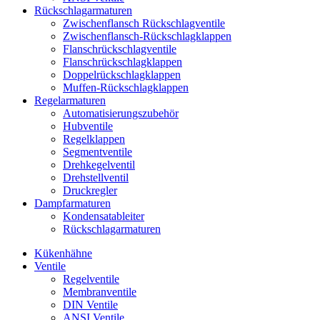
Rückschlag­armaturen
Zwischenflansch Rückschlagventile
Zwischenflansch-Rückschlagklappen
Flanschrückschlagventile
Flanschrückschlagklappen
Doppelrückschlagklappen
Muffen-Rückschlagklappen
Regelarmaturen
Automatisierungszubehör
Hubventile
Regelklappen
Segmentventile
Drehkegelventil
Drehstellventil
Druckregler
Dampfarmaturen
Kondensatableiter
Rückschlagarmaturen
Kükenhähne
Ventile
Regelventile
Membranventile
DIN Ventile
ANSI Ventile