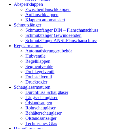
Absperrklappen
Zwischenflanschklappen
Anflanschklappen
Klappen automatisiert
Schmutzfänger
Schmutzfänger DIN – Flanschanschluss
Schmutzfänger Gewindeenden
Schmutzfänger ANSI-Flanschanschluss
Regelarmaturen
Automatisierungszubehör
Hubventile
Regelklappen
Segmentventile
Drehkegelventil
Drehstellventil
Druckregler
Schauglas­armaturen
Durchfluss Schaugläser
Längsschaugläser
Ölstandsaugen
Rohrschaugläser
Behälterschaugläser
Ölstandsanzeiger
Technisches Glas
Dampfarmaturen