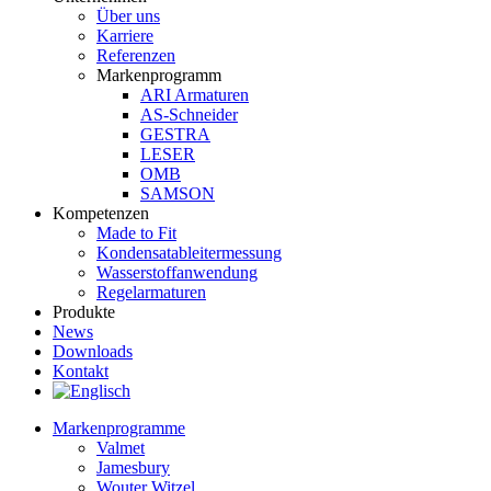
Über uns
Karriere
Referenzen
Markenprogramm
ARI Armaturen
AS-Schneider
GESTRA
LESER
OMB
SAMSON
Kompetenzen
Made to Fit
Kondensat­ableiter­messung
Wasserstoff­anwendung
Regel­arma­turen
Produkte
News
Downloads
Kontakt
Markenprogramme
Valmet
Jamesbury
Wouter Witzel