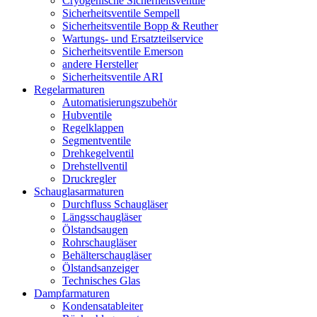
Cryogenische Sicherheitsventile
Sicherheitsventile Sempell
Sicherheitsventile Bopp & Reuther
Wartungs- und Ersatzteilservice
Sicherheitsventile Emerson
andere Hersteller
Sicherheitsventile ARI
Regelarmaturen
Automatisierungszubehör
Hubventile
Regelklappen
Segmentventile
Drehkegelventil
Drehstellventil
Druckregler
Schauglas­armaturen
Durchfluss Schaugläser
Längsschaugläser
Ölstandsaugen
Rohrschaugläser
Behälterschaugläser
Ölstandsanzeiger
Technisches Glas
Dampfarmaturen
Kondensatableiter