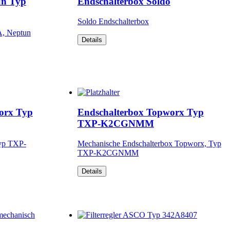
un Typ
Endschalterbox Soldo
Soldo Endschalterbox
A, Neptun
Details
orx Typ
Endschalterbox Topworx Typ
TXP-K2CGNMM
yp TXP-
Mechanische Endschalterbox Topworx, Typ
TXP-K2CGNMM
Details