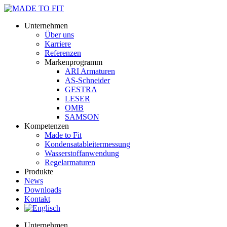
Unternehmen
Über uns
Karriere
Referenzen
Markenprogramm
ARI Armaturen
AS-Schneider
GESTRA
LESER
OMB
SAMSON
Kompetenzen
Made to Fit
Kondensat­ableiter­messung
Wasserstoff­anwendung
Regel­arma­turen
Produkte
News
Downloads
Kontakt
Unternehmen