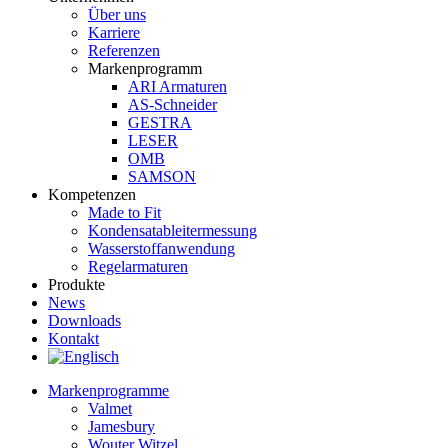
Über uns
Karriere
Referenzen
Markenprogramm
ARI Armaturen
AS-Schneider
GESTRA
LESER
OMB
SAMSON
Kompetenzen
Made to Fit
Kondensat­ableiter­messung
Wasserstoff­anwendung
Regel­arma­turen
Produkte
News
Downloads
Kontakt
Markenprogramme
Valmet
Jamesbury
Wouter Witzel