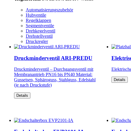
Automatisierungszubehör
Hubventile
Regelklappen
Segmentventile
Drehkegelventil
Drehstellventil
Druckregler
Druckminderventil ARI-PREDU
Elektri
Druckminderventil – Durchgangsventil mit
Elektrisch
Membranantrieb PN16 bis PN40 Material:
Gusseisen, Sphäroguss, Stahlguss, Edelstahl
Details
(je nach Druckstufe)
Details