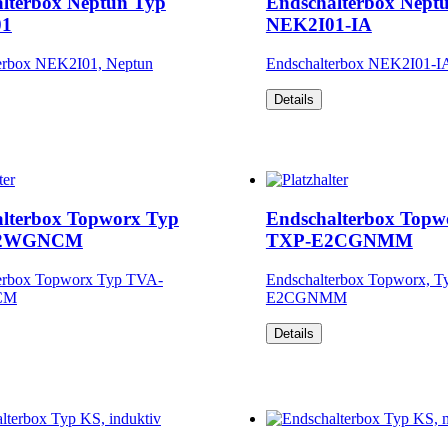
lterbox Neptun Typ
Endschalterbox Nept
01
NEK2I01-IA
erbox NEK2I01, Neptun
Endschalterbox NEK2I01-I
Details
lterbox Topworx Typ
Endschalterbox Topw
K2WGNCM
TXP-E2CGNMM
erbox Topworx Typ TVA-
Endschalterbox Topworx, T
CM
E2CGNMM
Details