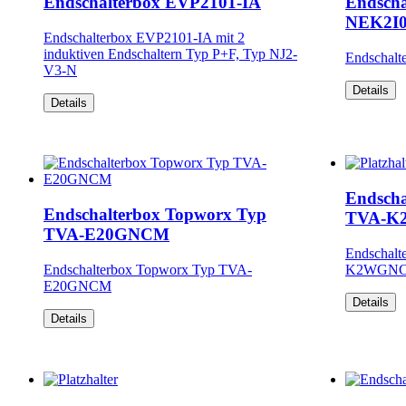
Endschalterbox EVP2101-IA
Endscha
NEK2I
Endschalterbox EVP2101-IA mit 2
induktiven Endschaltern Typ P+F, Typ NJ2-
Endschalt
V3-N
Details
Details
Endscha
Endschalterbox Topworx Typ
TVA-
TVA-E20GNCM
Endschalt
Endschalterbox Topworx Typ TVA-
K2WGN
E20GNCM
Details
Details