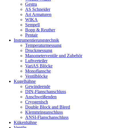
Gestra
AS Schneider
Ari Armaturen
WIKA
Sempell
Bopp & Reuther
Pentair
Instrumentierungs­technik
Temperaturmessung
Druckmessung
Manometerventile und Zubehör
Luftverteiler
VariAS Blöcke
Monoflansche
Ventilblöcke
Kugelhähne
Gewindeende
DIN-Flanschanschluss
Anschweißenden
Cryogenisch
Double Block and Bleed
Klemmringanschluss
ANSI-Flanschanschluss
Kükenhähne
Ventile