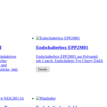
I
Endschalterbox EPP2M01
 induktiven
Endschalterbox EPP2M01 aus Polyamid,
scher
mit 2 mech. Endschaltern Typ Cherry D44X
- und
rücke, inkl.
Details