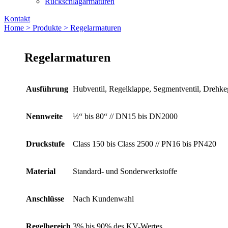
Rückschlagarmaturen
Kontakt
Home >
Produkte >
Regelarmaturen
Regelarmaturen
Ausführung
Hubventil, Regelklappe, Segmentventil, Drehkege
Nennweite
½“ bis 80“ // DN15 bis DN2000
Druckstufe
Class 150 bis Class 2500 // PN16 bis PN420
Material
Standard- und Sonderwerkstoffe
Anschlüsse
Nach Kundenwahl
Regelbereich
3% bis 90% des KV-Wertes