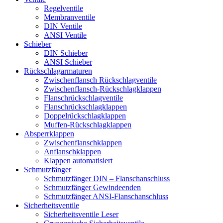
Regelventile
Membranventile
DIN Ventile
ANSI Ventile
Schieber
DIN Schieber
ANSI Schieber
Rückschlag­armaturen
Zwischenflansch Rückschlagventile
Zwischenflansch-Rückschlagklappen
Flanschrückschlagventile
Flanschrückschlagklappen
Doppelrückschlagklappen
Muffen-Rückschlagklappen
Absperrklappen
Zwischenflanschklappen
Anflanschklappen
Klappen automatisiert
Schmutzfänger
Schmutzfänger DIN – Flanschanschluss
Schmutzfänger Gewindeenden
Schmutzfänger ANSI-Flanschanschluss
Sicherheitsventile
Sicherheitsventile Leser