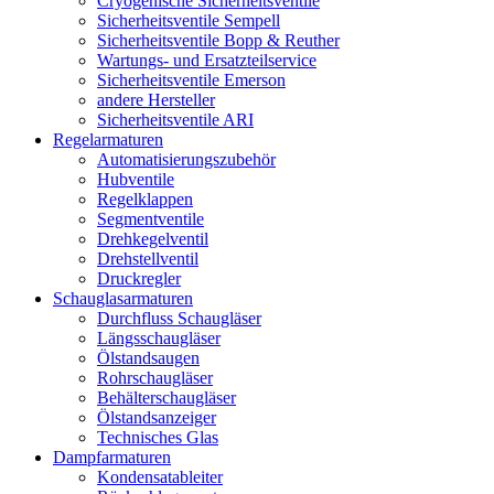
Cryogenische Sicherheitsventile
Sicherheitsventile Sempell
Sicherheitsventile Bopp & Reuther
Wartungs- und Ersatzteilservice
Sicherheitsventile Emerson
andere Hersteller
Sicherheitsventile ARI
Regelarmaturen
Automatisierungszubehör
Hubventile
Regelklappen
Segmentventile
Drehkegelventil
Drehstellventil
Druckregler
Schauglas­armaturen
Durchfluss Schaugläser
Längsschaugläser
Ölstandsaugen
Rohrschaugläser
Behälterschaugläser
Ölstandsanzeiger
Technisches Glas
Dampfarmaturen
Kondensatableiter