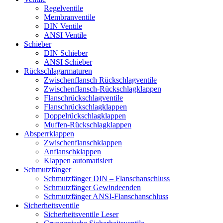
Regelventile
Membranventile
DIN Ventile
ANSI Ventile
Schieber
DIN Schieber
ANSI Schieber
Rückschlag­armaturen
Zwischenflansch Rückschlagventile
Zwischenflansch-Rückschlagklappen
Flanschrückschlagventile
Flanschrückschlagklappen
Doppelrückschlagklappen
Muffen-Rückschlagklappen
Absperrklappen
Zwischenflanschklappen
Anflanschklappen
Klappen automatisiert
Schmutzfänger
Schmutzfänger DIN – Flanschanschluss
Schmutzfänger Gewindeenden
Schmutzfänger ANSI-Flanschanschluss
Sicherheitsventile
Sicherheitsventile Leser