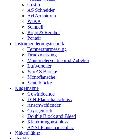
Gestra
AS Schneider
Ari Armaturen
WIKA
Sempell
Bopp & Reuther
Pentair
Instrumentierungs­technik
Temperaturmessung
Druckmessung
Manometerventile und Zubehör
Luftverteiler
VariAS Blöcke
Monoflansche
Ventilblöcke
Kugelhähne
Gewindeende
DIN-Flanschanschluss
Anschweißenden
Cryogenisch
Double Block and Bleed
Klemmringanschluss
ANSI-Flanschanschluss
Kükenhähne
Ventile