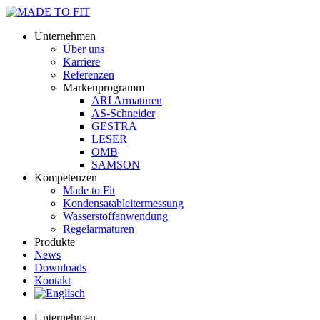
Unternehmen
Über uns
Karriere
Referenzen
Markenprogramm
ARI Armaturen
AS-Schneider
GESTRA
LESER
OMB
SAMSON
Kompetenzen
Made to Fit
Kondensat­ableiter­messung
Wasserstoff­anwendung
Regel­arma­turen
Produkte
News
Downloads
Kontakt
Unternehmen