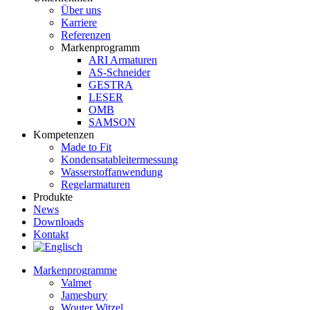
Über uns
Karriere
Referenzen
Markenprogramm
ARI Armaturen
AS-Schneider
GESTRA
LESER
OMB
SAMSON
Kompetenzen
Made to Fit
Kondensat­ableiter­messung
Wasserstoff­anwendung
Regel­arma­turen
Produkte
News
Downloads
Kontakt
Markenprogramme
Valmet
Jamesbury
Wouter Witzel