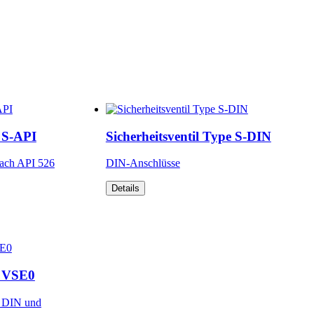
e S-API
Sicherheitsventil Type S-DIN
ach API 526
DIN-Anschlüsse
Details
e VSE0
h DIN und