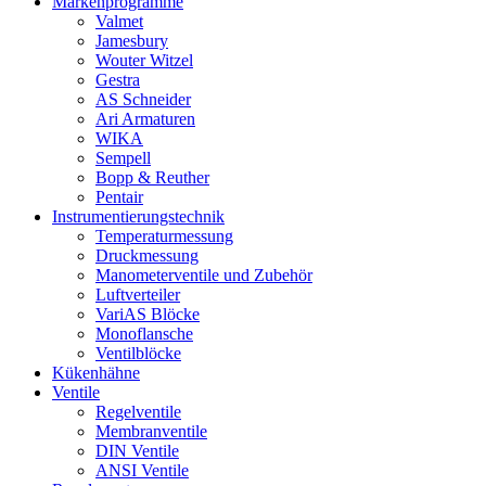
Markenprogramme
Valmet
Jamesbury
Wouter Witzel
Gestra
AS Schneider
Ari Armaturen
WIKA
Sempell
Bopp & Reuther
Pentair
Instrumentierungs­technik
Temperaturmessung
Druckmessung
Manometerventile und Zubehör
Luftverteiler
VariAS Blöcke
Monoflansche
Ventilblöcke
Kükenhähne
Ventile
Regelventile
Membranventile
DIN Ventile
ANSI Ventile