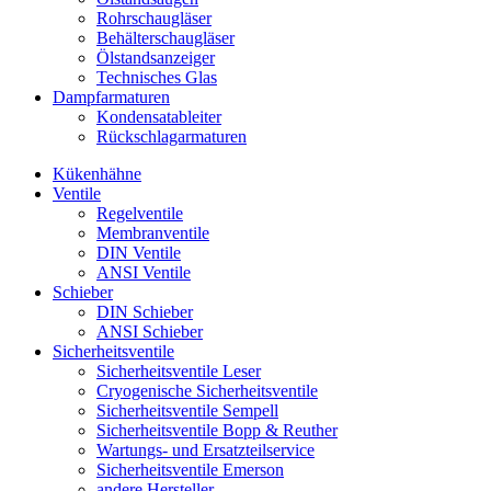
Rohrschaugläser
Behälterschaugläser
Ölstandsanzeiger
Technisches Glas
Dampfarmaturen
Kondensatableiter
Rückschlagarmaturen
Kükenhähne
Ventile
Regelventile
Membranventile
DIN Ventile
ANSI Ventile
Schieber
DIN Schieber
ANSI Schieber
Sicherheitsventile
Sicherheitsventile Leser
Cryogenische Sicherheitsventile
Sicherheitsventile Sempell
Sicherheitsventile Bopp & Reuther
Wartungs- und Ersatzteilservice
Sicherheitsventile Emerson
andere Hersteller