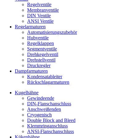
Regelventile
Membranventile
DIN Ventile
ANSI Ventile
Regelarmaturen
Automatisierungszubehör
Hubventile
Regelklappen
Segmentventile
Drehkegelventil
Drehstellventil
Druckregler
Dampfarmaturen
Kondensatableiter
Rückschlagarmaturen
Kugelhähne
Gewindeende
DIN-Flanschanschluss
Anschweißenden
Cryogenisch
Double Block and Bleed
Klemmringanschluss
ANSI-Flanschanschluss
Kükenhähne