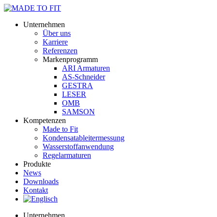
Unternehmen
Über uns
Karriere
Referenzen
Markenprogramm
ARI Armaturen
AS-Schneider
GESTRA
LESER
OMB
SAMSON
Kompetenzen
Made to Fit
Kondensat­ableiter­messung
Wasserstoff­anwendung
Regel­arma­turen
Produkte
News
Downloads
Kontakt
Unternehmen