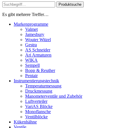
Produktsuche
Es gibt mehrere Treffer…
Markenprogramme
Valmet
Jamesbury
Wouter Witzel
Gestra
AS Schneider
Ari Armaturen
WIKA
Sempell
Bopp & Reuther
Pentair
Instrumentierungs­technik
Temperaturmessung
Druckmessung
Manometerventile und Zubehör
Luftverteiler
VariAS Blöcke
Monoflansche
Ventilblöcke
Kükenhähne
Ventile