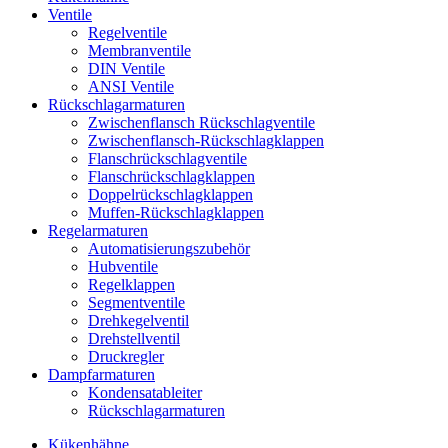
Ventile
Regelventile
Membranventile
DIN Ventile
ANSI Ventile
Rückschlag­armaturen
Zwischenflansch Rückschlagventile
Zwischenflansch-Rückschlagklappen
Flanschrückschlagventile
Flanschrückschlagklappen
Doppelrückschlagklappen
Muffen-Rückschlagklappen
Regelarmaturen
Automatisierungszubehör
Hubventile
Regelklappen
Segmentventile
Drehkegelventil
Drehstellventil
Druckregler
Dampfarmaturen
Kondensatableiter
Rückschlagarmaturen
Kükenhähne