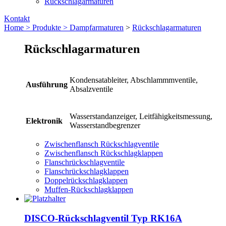
Rückschlagarmaturen
Kontakt
Home >
Produkte >
Dampfarmaturen
>
Rückschlagarmaturen
Rückschlagarmaturen
Kondensatableiter, Abschlammmventile,
Ausführung
Absalzventile
Wasserstandanzeiger, Leitfähigkeitsmessung,
Elektronik
Wasserstandbegrenzer
Zwischenflansch Rückschlagventile
Zwischenflansch Rückschlagklappen
Flanschrückschlagventile
Flanschrückschlagklappen
Doppelrückschlagklappen
Muffen-Rückschlagklappen
DISCO-Rückschlagventil Typ RK16A