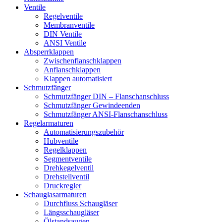
Ventile
Regelventile
Membranventile
DIN Ventile
ANSI Ventile
Absperrklappen
Zwischenflanschklappen
Anflanschklappen
Klappen automatisiert
Schmutzfänger
Schmutzfänger DIN – Flanschanschluss
Schmutzfänger Gewindeenden
Schmutzfänger ANSI-Flanschanschluss
Regelarmaturen
Automatisierungszubehör
Hubventile
Regelklappen
Segmentventile
Drehkegelventil
Drehstellventil
Druckregler
Schauglas­armaturen
Durchfluss Schaugläser
Längsschaugläser
Ölstandsaugen