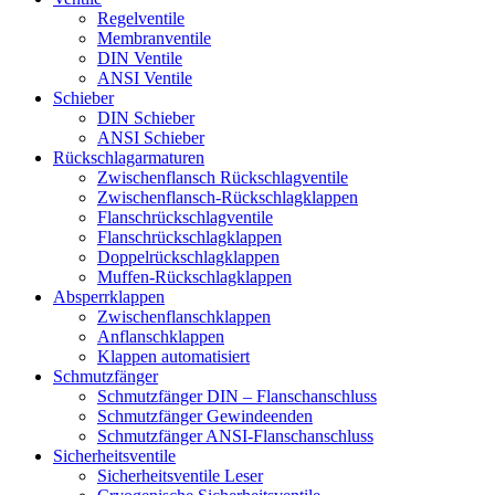
Regelventile
Membranventile
DIN Ventile
ANSI Ventile
Schieber
DIN Schieber
ANSI Schieber
Rückschlag­armaturen
Zwischenflansch Rückschlagventile
Zwischenflansch-Rückschlagklappen
Flanschrückschlagventile
Flanschrückschlagklappen
Doppelrückschlagklappen
Muffen-Rückschlagklappen
Absperrklappen
Zwischenflanschklappen
Anflanschklappen
Klappen automatisiert
Schmutzfänger
Schmutzfänger DIN – Flanschanschluss
Schmutzfänger Gewindeenden
Schmutzfänger ANSI-Flanschanschluss
Sicherheitsventile
Sicherheitsventile Leser