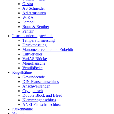
Gestra
AS Schneider
Ari Armaturen
WIKA
Sempell
Bopp & Reuther
Pentair
Instrumentierungs­technik
Temperaturmessung
Druckmessung
Manometerventile und Zubehör
Luftverteiler
VariAS Blöcke
Monoflansche
Ventilblöcke
Kugelhähne
Gewindeende
DIN-Flanschanschluss
Anschweißenden
Cryogenisch
Double Block and Bleed
Klemmringanschluss
ANSI-Flanschanschluss
Kükenhähne
Ventile