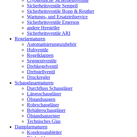
Cryogenische Sicherheitsventile
Sicherheitsventile Sempell
Sicherheitsventile Bopp & Reuther
Wartungs- und Ersatzteilservice
Sicherheitsventile Emerson
andere Hersteller
Sicherheitsventile ARI
Regelarmaturen
Automatisierungszubehör
Hubventile
Regelklappen
Segmentventile
Drehkegelventil
Drehstellventil
Druckregler
Schauglas­armaturen
Durchfluss Schaugläser
Längsschaugläser
Ölstandsaugen
Rohrschaugläser
Behälterschaugläser
Ölstandsanzeiger
Technisches Glas
Dampfarmaturen
Kondensatableiter