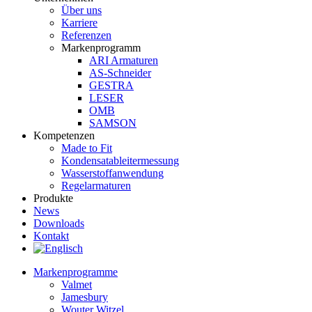
Über uns
Karriere
Referenzen
Markenprogramm
ARI Armaturen
AS-Schneider
GESTRA
LESER
OMB
SAMSON
Kompetenzen
Made to Fit
Kondensat­ableiter­messung
Wasserstoff­anwendung
Regel­arma­turen
Produkte
News
Downloads
Kontakt
Markenprogramme
Valmet
Jamesbury
Wouter Witzel