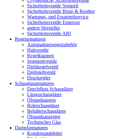
Cryogenische Sicherheitsventile
Sicherheitsventile Sempell
Sicherheitsventile Bopp & Reuther
Wartungs- und Ersatzteilservice
Sicherheitsventile Emerson
andere Hersteller
Sicherheitsventile ARI
Regelarmaturen
Automatisierungszubehör
Hubventile
Regelklappen
Segmentventile
Drehkegelventil
Drehstellventil
Druckregler
Schauglas­armaturen
Durchfluss Schaugläser
Längsschaugläser
Ölstandsaugen
Rohrschaugläser
Behälterschaugläser
Ölstandsanzeiger
Technisches Glas
Dampfarmaturen
Kondensatableiter