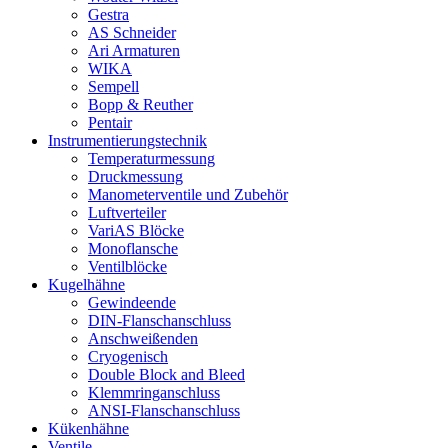
Gestra
AS Schneider
Ari Armaturen
WIKA
Sempell
Bopp & Reuther
Pentair
Instrumentierungs­technik
Temperaturmessung
Druckmessung
Manometerventile und Zubehör
Luftverteiler
VariAS Blöcke
Monoflansche
Ventilblöcke
Kugelhähne
Gewindeende
DIN-Flanschanschluss
Anschweißenden
Cryogenisch
Double Block and Bleed
Klemmringanschluss
ANSI-Flanschanschluss
Kükenhähne
Ventile