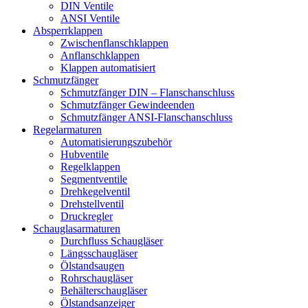
DIN Ventile
ANSI Ventile
Absperrklappen
Zwischenflanschklappen
Anflanschklappen
Klappen automatisiert
Schmutzfänger
Schmutzfänger DIN – Flanschanschluss
Schmutzfänger Gewindeenden
Schmutzfänger ANSI-Flanschanschluss
Regelarmaturen
Automatisierungszubehör
Hubventile
Regelklappen
Segmentventile
Drehkegelventil
Drehstellventil
Druckregler
Schauglas­armaturen
Durchfluss Schaugläser
Längsschaugläser
Ölstandsaugen
Rohrschaugläser
Behälterschaugläser
Ölstandsanzeiger