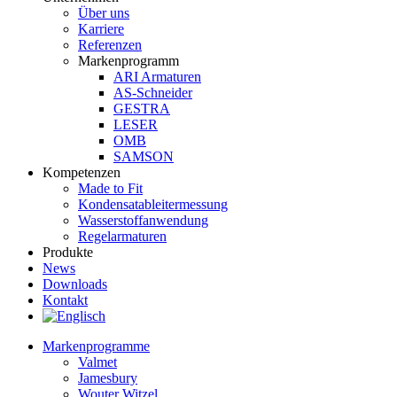
Über uns
Karriere
Referenzen
Markenprogramm
ARI Armaturen
AS-Schneider
GESTRA
LESER
OMB
SAMSON
Kompetenzen
Made to Fit
Kondensat­ableiter­messung
Wasserstoff­anwendung
Regel­arma­turen
Produkte
News
Downloads
Kontakt
Markenprogramme
Valmet
Jamesbury
Wouter Witzel