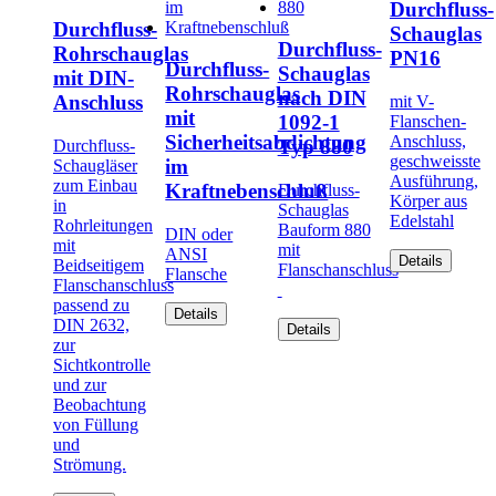
Durchfluss-
Durchfluss-
Schauglas
Durchfluss-
Rohrschauglas
PN16
Durchfluss-
Schauglas
mit DIN-
Rohrschauglas
nach DIN
Anschluss
mit V-
mit
1092-1
Flanschen-
Sicherheitsabdichtung
Anschluss,
Typ 880
Durchfluss-
geschweisste
im
Schaugläser
Ausführung,
zum Einbau
Kraftnebenschluß
Durchfluss-
Körper aus
in
Schauglas
Edelstahl
Rohrleitungen
Bauform 880
DIN oder
mit
mit
ANSI
Details
Beidseitigem
Flanschanschluss
Flansche
Flanschanschluss
passend zu
Details
DIN 2632,
Details
zur
Sichtkontrolle
und zur
Beobachtung
von Füllung
und
Strömung.