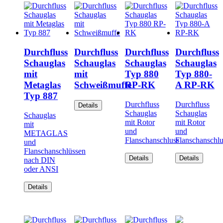
Durchfluss
Durchfluss
Durchfluss
Durchfluss
Schauglas
Schauglas
Schauglas
Schauglas
mit
mit
Typ 880
Typ 880-
Metaglas
Schweißmuffe
RP-RK
A RP-RK
Typ 887
Durchfluss
Durchfluss
Details
Schauglas
Schauglas
Schauglas
mit Rotor
mit Rotor
mit
und
und
METAGLAS
Flanschanschluss
Flanschanschlu
und
Flanschanschlüssen
Details
Details
nach DIN
oder ANSI
Details