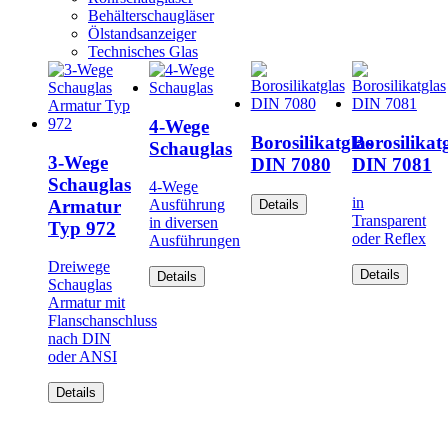
Behälterschaugläser
Ölstandsanzeiger
Technisches Glas
4-Wege
Borosilikatglas
Borosilikat
Schauglas
3-Wege
DIN 7080
DIN 7081
Schauglas
4-Wege
in
Armatur
Ausführung
Details
Transparent
in diversen
Typ 972
oder Reflex
Ausführungen
Dreiwege
Details
Details
Schauglas
Armatur mit
Flanschanschluss
nach DIN
oder ANSI
Details