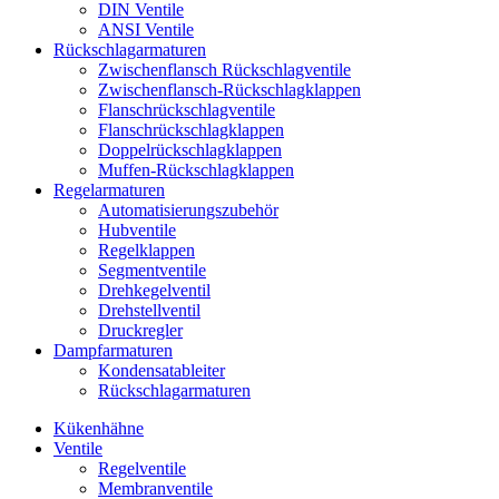
DIN Ventile
ANSI Ventile
Rückschlag­armaturen
Zwischenflansch Rückschlagventile
Zwischenflansch-Rückschlagklappen
Flanschrückschlagventile
Flanschrückschlagklappen
Doppelrückschlagklappen
Muffen-Rückschlagklappen
Regelarmaturen
Automatisierungszubehör
Hubventile
Regelklappen
Segmentventile
Drehkegelventil
Drehstellventil
Druckregler
Dampfarmaturen
Kondensatableiter
Rückschlagarmaturen
Kükenhähne
Ventile
Regelventile
Membranventile