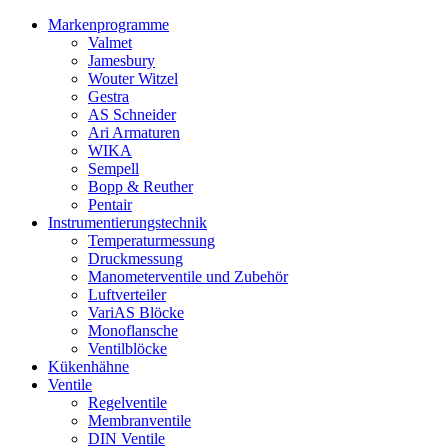
Markenprogramme
Valmet
Jamesbury
Wouter Witzel
Gestra
AS Schneider
Ari Armaturen
WIKA
Sempell
Bopp & Reuther
Pentair
Instrumentierungs­technik
Temperaturmessung
Druckmessung
Manometerventile und Zubehör
Luftverteiler
VariAS Blöcke
Monoflansche
Ventilblöcke
Kükenhähne
Ventile
Regelventile
Membranventile
DIN Ventile