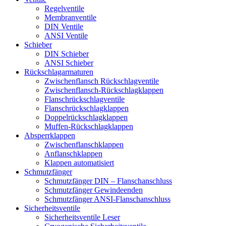
Regelventile
Membranventile
DIN Ventile
ANSI Ventile
Schieber
DIN Schieber
ANSI Schieber
Rückschlag­armaturen
Zwischenflansch Rückschlagventile
Zwischenflansch-Rückschlagklappen
Flanschrückschlagventile
Flanschrückschlagklappen
Doppelrückschlagklappen
Muffen-Rückschlagklappen
Absperrklappen
Zwischenflanschklappen
Anflanschklappen
Klappen automatisiert
Schmutzfänger
Schmutzfänger DIN – Flanschanschluss
Schmutzfänger Gewindeenden
Schmutzfänger ANSI-Flanschanschluss
Sicherheitsventile
Sicherheitsventile Leser