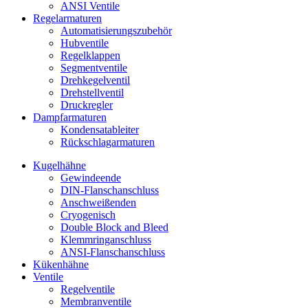
ANSI Ventile
Regelarmaturen
Automatisierungszubehör
Hubventile
Regelklappen
Segmentventile
Drehkegelventil
Drehstellventil
Druckregler
Dampfarmaturen
Kondensatableiter
Rückschlagarmaturen
Kugelhähne
Gewindeende
DIN-Flanschanschluss
Anschweißenden
Cryogenisch
Double Block and Bleed
Klemmringanschluss
ANSI-Flanschanschluss
Kükenhähne
Ventile
Regelventile
Membranventile