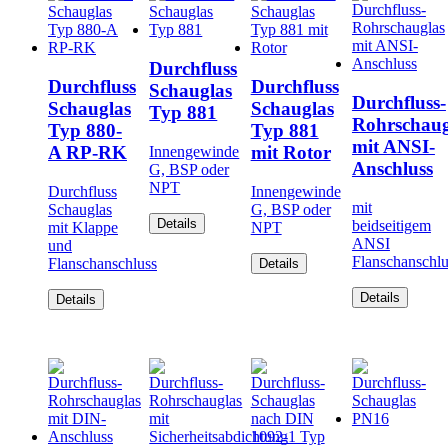
Durchfluss
Durchfluss
Durchfluss
Schauglas
Durchfluss-
Schauglas
Schauglas
Typ 881
Rohrschaug
Typ 880-
Typ 881
mit ANSI-
A RP-RK
mit Rotor
Innengewinde
Anschluss
G, BSP oder
NPT
Durchfluss
Innengewinde
mit
Schauglas
G, BSP oder
Details
beidseitigem
mit Klappe
NPT
ANSI
und
Flanschanschlu
Flanschanschluss
Details
Details
Details