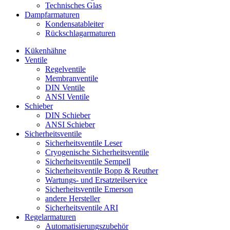
Technisches Glas
Dampfarmaturen
Kondensatableiter
Rückschlagarmaturen
Kükenhähne
Ventile
Regelventile
Membranventile
DIN Ventile
ANSI Ventile
Schieber
DIN Schieber
ANSI Schieber
Sicherheitsventile
Sicherheitsventile Leser
Cryogenische Sicherheitsventile
Sicherheitsventile Sempell
Sicherheitsventile Bopp & Reuther
Wartungs- und Ersatzteilservice
Sicherheitsventile Emerson
andere Hersteller
Sicherheitsventile ARI
Regelarmaturen
Automatisierungszubehör