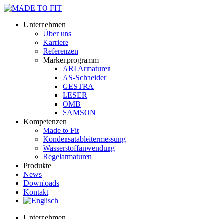
Unternehmen
Über uns
Karriere
Referenzen
Markenprogramm
ARI Armaturen
AS-Schneider
GESTRA
LESER
OMB
SAMSON
Kompetenzen
Made to Fit
Kondensat­ableiter­messung
Wasserstoff­anwendung
Regel­arma­turen
Produkte
News
Downloads
Kontakt
Unternehmen