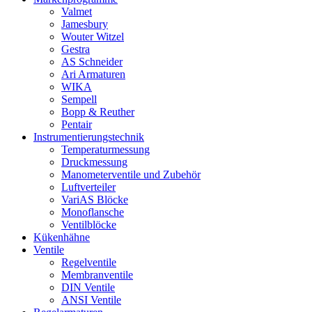
Valmet
Jamesbury
Wouter Witzel
Gestra
AS Schneider
Ari Armaturen
WIKA
Sempell
Bopp & Reuther
Pentair
Instrumentierungs­technik
Temperaturmessung
Druckmessung
Manometerventile und Zubehör
Luftverteiler
VariAS Blöcke
Monoflansche
Ventilblöcke
Kükenhähne
Ventile
Regelventile
Membranventile
DIN Ventile
ANSI Ventile