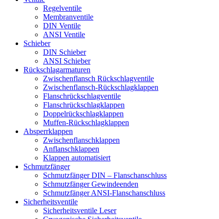
Regelventile
Membranventile
DIN Ventile
ANSI Ventile
Schieber
DIN Schieber
ANSI Schieber
Rückschlag­armaturen
Zwischenflansch Rückschlagventile
Zwischenflansch-Rückschlagklappen
Flanschrückschlagventile
Flanschrückschlagklappen
Doppelrückschlagklappen
Muffen-Rückschlagklappen
Absperrklappen
Zwischenflanschklappen
Anflanschklappen
Klappen automatisiert
Schmutzfänger
Schmutzfänger DIN – Flanschanschluss
Schmutzfänger Gewindeenden
Schmutzfänger ANSI-Flanschanschluss
Sicherheitsventile
Sicherheitsventile Leser