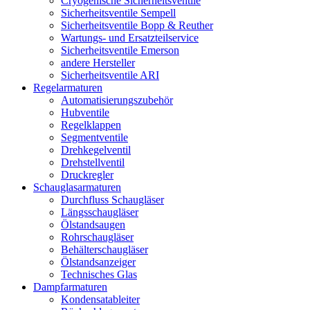
Cryogenische Sicherheitsventile
Sicherheitsventile Sempell
Sicherheitsventile Bopp & Reuther
Wartungs- und Ersatzteilservice
Sicherheitsventile Emerson
andere Hersteller
Sicherheitsventile ARI
Regelarmaturen
Automatisierungszubehör
Hubventile
Regelklappen
Segmentventile
Drehkegelventil
Drehstellventil
Druckregler
Schauglas­armaturen
Durchfluss Schaugläser
Längsschaugläser
Ölstandsaugen
Rohrschaugläser
Behälterschaugläser
Ölstandsanzeiger
Technisches Glas
Dampfarmaturen
Kondensatableiter