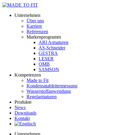
Unternehmen
Über uns
Karriere
Referenzen
Markenprogramm
ARI Armaturen
AS-Schneider
GESTRA
LESER
OMB
SAMSON
Kompetenzen
Made to Fit
Kondensat­ableiter­messung
Wasserstoff­anwendung
Regel­arma­turen
Produkte
News
Downloads
Kontakt
Unternehmen