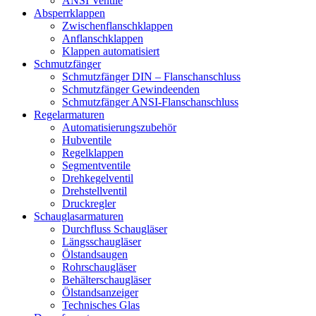
ANSI Ventile
Absperrklappen
Zwischenflanschklappen
Anflanschklappen
Klappen automatisiert
Schmutzfänger
Schmutzfänger DIN – Flanschanschluss
Schmutzfänger Gewindeenden
Schmutzfänger ANSI-Flanschanschluss
Regelarmaturen
Automatisierungszubehör
Hubventile
Regelklappen
Segmentventile
Drehkegelventil
Drehstellventil
Druckregler
Schauglas­armaturen
Durchfluss Schaugläser
Längsschaugläser
Ölstandsaugen
Rohrschaugläser
Behälterschaugläser
Ölstandsanzeiger
Technisches Glas