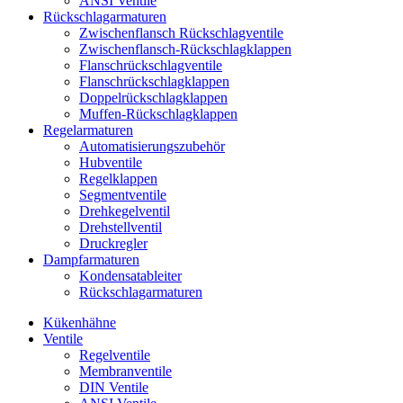
ANSI Ventile
Rückschlag­armaturen
Zwischenflansch Rückschlagventile
Zwischenflansch-Rückschlagklappen
Flanschrückschlagventile
Flanschrückschlagklappen
Doppelrückschlagklappen
Muffen-Rückschlagklappen
Regelarmaturen
Automatisierungszubehör
Hubventile
Regelklappen
Segmentventile
Drehkegelventil
Drehstellventil
Druckregler
Dampfarmaturen
Kondensatableiter
Rückschlagarmaturen
Kükenhähne
Ventile
Regelventile
Membranventile
DIN Ventile