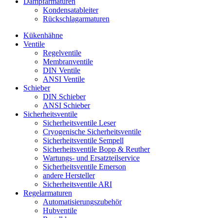
Dampfarmaturen
Kondensatableiter
Rückschlagarmaturen
Kükenhähne
Ventile
Regelventile
Membranventile
DIN Ventile
ANSI Ventile
Schieber
DIN Schieber
ANSI Schieber
Sicherheitsventile
Sicherheitsventile Leser
Cryogenische Sicherheitsventile
Sicherheitsventile Sempell
Sicherheitsventile Bopp & Reuther
Wartungs- und Ersatzteilservice
Sicherheitsventile Emerson
andere Hersteller
Sicherheitsventile ARI
Regelarmaturen
Automatisierungszubehör
Hubventile