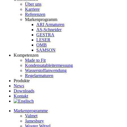
Über uns
Karriere
Referenzen
Markenprogramm
ARI Armaturen
AS-Schneider
GESTRA
LESER
OMB
SAMSON
Kompetenzen
Made to Fit
Kondensat­ableiter­messung
Wasserstoff­anwendung
Regel­arma­turen
Produkte
News
Downloads
Kontakt
Markenprogramme
Valmet
Jamesbury
Wouter Witzel