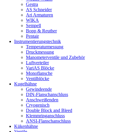
Gestra
AS Schneider
Ari Armaturen
WIKA
Sempell
Bopp & Reuther
Pentair
Instrumentierungs­technik
Temperaturmessung
Druckmessung
Manometerventile und Zubehör
Luftverteiler
VariAS Blöcke
Monoflansche
Ventilblöcke
Kugelhähne
Gewindeende
DIN-Flanschanschluss
Anschweißenden
Cryogenisch
Double Block and Bleed
Klemmringanschluss
ANSI-Flanschanschluss
Kükenhähne
Ventile