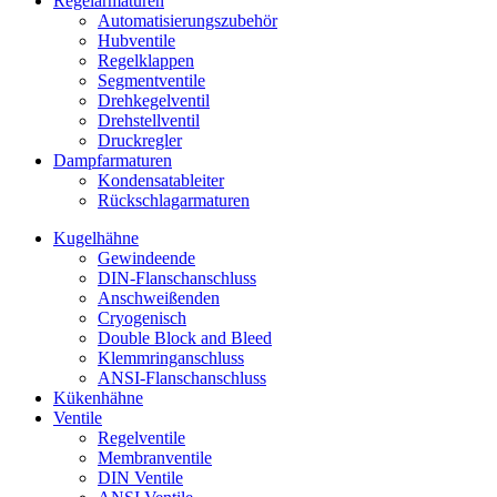
Regelarmaturen
Automatisierungszubehör
Hubventile
Regelklappen
Segmentventile
Drehkegelventil
Drehstellventil
Druckregler
Dampfarmaturen
Kondensatableiter
Rückschlagarmaturen
Kugelhähne
Gewindeende
DIN-Flanschanschluss
Anschweißenden
Cryogenisch
Double Block and Bleed
Klemmringanschluss
ANSI-Flanschanschluss
Kükenhähne
Ventile
Regelventile
Membranventile
DIN Ventile