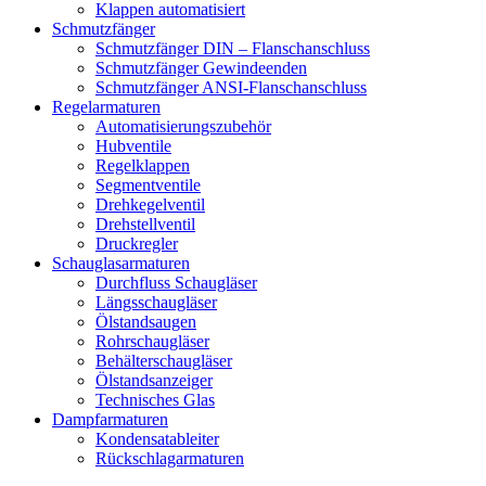
Klappen automatisiert
Schmutzfänger
Schmutzfänger DIN – Flanschanschluss
Schmutzfänger Gewindeenden
Schmutzfänger ANSI-Flanschanschluss
Regelarmaturen
Automatisierungszubehör
Hubventile
Regelklappen
Segmentventile
Drehkegelventil
Drehstellventil
Druckregler
Schauglas­armaturen
Durchfluss Schaugläser
Längsschaugläser
Ölstandsaugen
Rohrschaugläser
Behälterschaugläser
Ölstandsanzeiger
Technisches Glas
Dampfarmaturen
Kondensatableiter
Rückschlagarmaturen