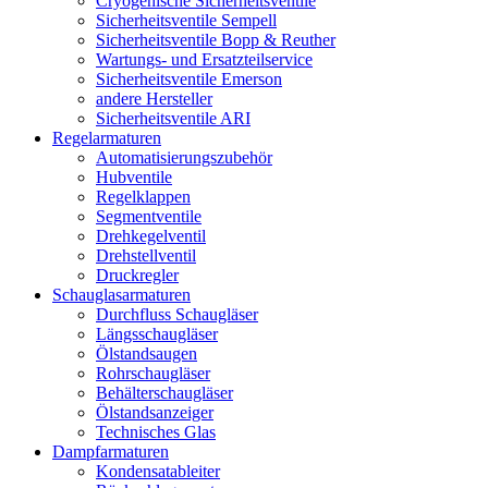
Cryogenische Sicherheitsventile
Sicherheitsventile Sempell
Sicherheitsventile Bopp & Reuther
Wartungs- und Ersatzteilservice
Sicherheitsventile Emerson
andere Hersteller
Sicherheitsventile ARI
Regelarmaturen
Automatisierungszubehör
Hubventile
Regelklappen
Segmentventile
Drehkegelventil
Drehstellventil
Druckregler
Schauglas­armaturen
Durchfluss Schaugläser
Längsschaugläser
Ölstandsaugen
Rohrschaugläser
Behälterschaugläser
Ölstandsanzeiger
Technisches Glas
Dampfarmaturen
Kondensatableiter