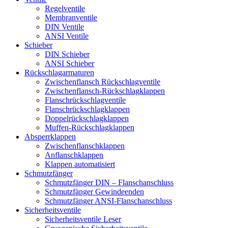
Regelventile
Membranventile
DIN Ventile
ANSI Ventile
Schieber
DIN Schieber
ANSI Schieber
Rückschlag­armaturen
Zwischenflansch Rückschlagventile
Zwischenflansch-Rückschlagklappen
Flanschrückschlagventile
Flanschrückschlagklappen
Doppelrückschlagklappen
Muffen-Rückschlagklappen
Absperrklappen
Zwischenflanschklappen
Anflanschklappen
Klappen automatisiert
Schmutzfänger
Schmutzfänger DIN – Flanschanschluss
Schmutzfänger Gewindeenden
Schmutzfänger ANSI-Flanschanschluss
Sicherheitsventile
Sicherheitsventile Leser