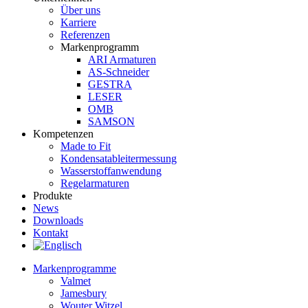
Über uns
Karriere
Referenzen
Markenprogramm
ARI Armaturen
AS-Schneider
GESTRA
LESER
OMB
SAMSON
Kompetenzen
Made to Fit
Kondensat­ableiter­messung
Wasserstoff­anwendung
Regel­arma­turen
Produkte
News
Downloads
Kontakt
Markenprogramme
Valmet
Jamesbury
Wouter Witzel