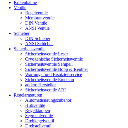
Kükenhähne
Ventile
Regelventile
Membranventile
DIN Ventile
ANSI Ventile
Schieber
DIN Schieber
ANSI Schieber
Sicherheitsventile
Sicherheitsventile Leser
Cryogenische Sicherheitsventile
Sicherheitsventile Sempell
Sicherheitsventile Bopp & Reuther
Wartungs- und Ersatzteilservice
Sicherheitsventile Emerson
andere Hersteller
Sicherheitsventile ARI
Regelarmaturen
Automatisierungszubehör
Hubventile
Regelklappen
Segmentventile
Drehkegelventil
Drehstellventil