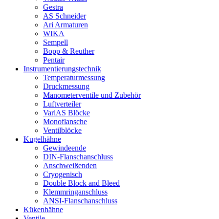
Gestra
AS Schneider
Ari Armaturen
WIKA
Sempell
Bopp & Reuther
Pentair
Instrumentierungs­technik
Temperaturmessung
Druckmessung
Manometerventile und Zubehör
Luftverteiler
VariAS Blöcke
Monoflansche
Ventilblöcke
Kugelhähne
Gewindeende
DIN-Flanschanschluss
Anschweißenden
Cryogenisch
Double Block and Bleed
Klemmringanschluss
ANSI-Flanschanschluss
Kükenhähne
Ventile