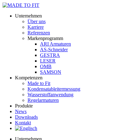
Unternehmen
Über uns
Karriere
Referenzen
Markenprogramm
ARI Armaturen
AS-Schneider
GESTRA
LESER
OMB
SAMSON
Kompetenzen
Made to Fit
Kondensat­ableiter­messung
Wasserstoff­anwendung
Regel­arma­turen
Produkte
News
Downloads
Kontakt
Unternehmen