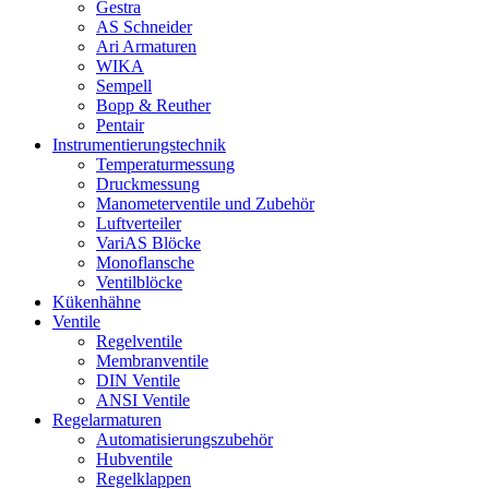
Gestra
AS Schneider
Ari Armaturen
WIKA
Sempell
Bopp & Reuther
Pentair
Instrumentierungs­technik
Temperaturmessung
Druckmessung
Manometerventile und Zubehör
Luftverteiler
VariAS Blöcke
Monoflansche
Ventilblöcke
Kükenhähne
Ventile
Regelventile
Membranventile
DIN Ventile
ANSI Ventile
Regelarmaturen
Automatisierungszubehör
Hubventile
Regelklappen