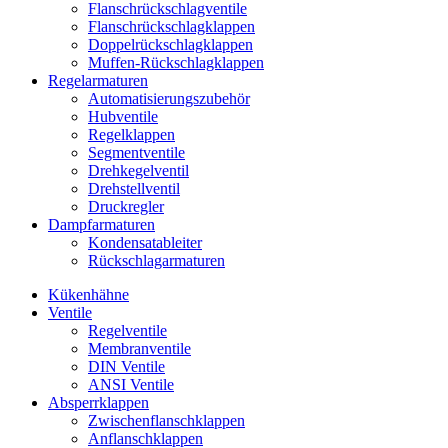
Flanschrückschlagventile
Flanschrückschlagklappen
Doppelrückschlagklappen
Muffen-Rückschlagklappen
Regelarmaturen
Automatisierungszubehör
Hubventile
Regelklappen
Segmentventile
Drehkegelventil
Drehstellventil
Druckregler
Dampfarmaturen
Kondensatableiter
Rückschlagarmaturen
Kükenhähne
Ventile
Regelventile
Membranventile
DIN Ventile
ANSI Ventile
Absperrklappen
Zwischenflanschklappen
Anflanschklappen