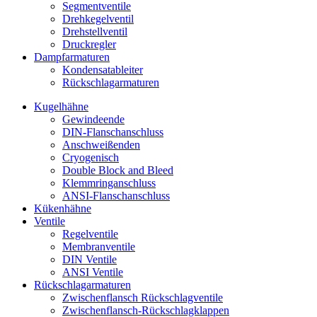
Segmentventile
Drehkegelventil
Drehstellventil
Druckregler
Dampfarmaturen
Kondensatableiter
Rückschlagarmaturen
Kugelhähne
Gewindeende
DIN-Flanschanschluss
Anschweißenden
Cryogenisch
Double Block and Bleed
Klemmringanschluss
ANSI-Flanschanschluss
Kükenhähne
Ventile
Regelventile
Membranventile
DIN Ventile
ANSI Ventile
Rückschlag­armaturen
Zwischenflansch Rückschlagventile
Zwischenflansch-Rückschlagklappen