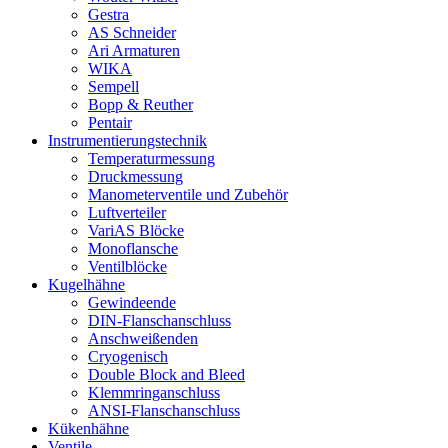
Gestra
AS Schneider
Ari Armaturen
WIKA
Sempell
Bopp & Reuther
Pentair
Instrumentierungs­technik
Temperaturmessung
Druckmessung
Manometerventile und Zubehör
Luftverteiler
VariAS Blöcke
Monoflansche
Ventilblöcke
Kugelhähne
Gewindeende
DIN-Flanschanschluss
Anschweißenden
Cryogenisch
Double Block and Bleed
Klemmringanschluss
ANSI-Flanschanschluss
Kükenhähne
Ventile