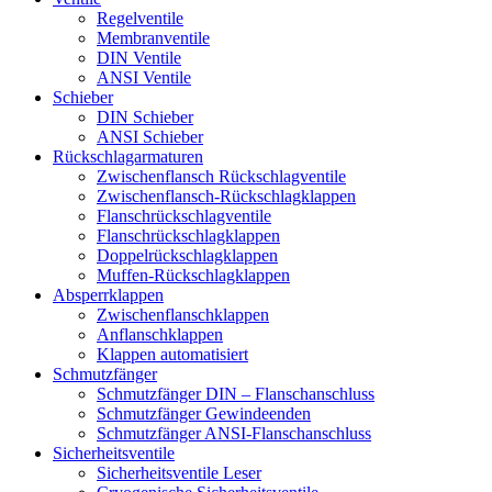
Regelventile
Membranventile
DIN Ventile
ANSI Ventile
Schieber
DIN Schieber
ANSI Schieber
Rückschlag­armaturen
Zwischenflansch Rückschlagventile
Zwischenflansch-Rückschlagklappen
Flanschrückschlagventile
Flanschrückschlagklappen
Doppelrückschlagklappen
Muffen-Rückschlagklappen
Absperrklappen
Zwischenflanschklappen
Anflanschklappen
Klappen automatisiert
Schmutzfänger
Schmutzfänger DIN – Flanschanschluss
Schmutzfänger Gewindeenden
Schmutzfänger ANSI-Flanschanschluss
Sicherheitsventile
Sicherheitsventile Leser