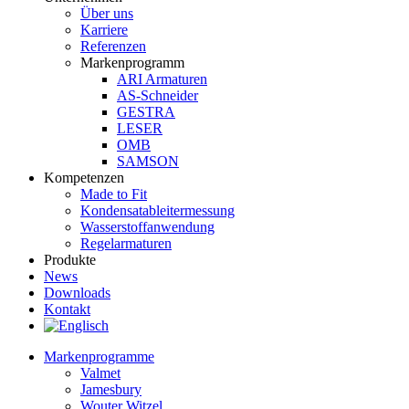
Über uns
Karriere
Referenzen
Markenprogramm
ARI Armaturen
AS-Schneider
GESTRA
LESER
OMB
SAMSON
Kompetenzen
Made to Fit
Kondensat­ableiter­messung
Wasserstoff­anwendung
Regel­arma­turen
Produkte
News
Downloads
Kontakt
Markenprogramme
Valmet
Jamesbury
Wouter Witzel