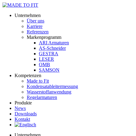
Unternehmen
Über uns
Karriere
Referenzen
Markenprogramm
ARI Armaturen
AS-Schneider
GESTRA
LESER
OMB
SAMSON
Kompetenzen
Made to Fit
Kondensat­ableiter­messung
Wasserstoff­anwendung
Regel­arma­turen
Produkte
News
Downloads
Kontakt
Unternehmen