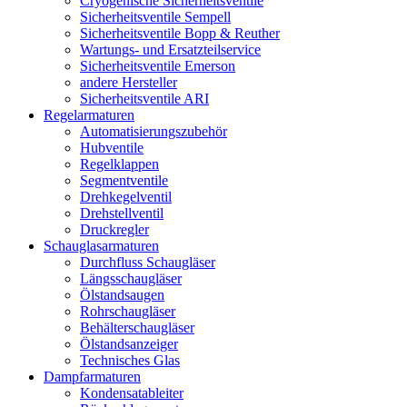
Cryogenische Sicherheitsventile
Sicherheitsventile Sempell
Sicherheitsventile Bopp & Reuther
Wartungs- und Ersatzteilservice
Sicherheitsventile Emerson
andere Hersteller
Sicherheitsventile ARI
Regelarmaturen
Automatisierungszubehör
Hubventile
Regelklappen
Segmentventile
Drehkegelventil
Drehstellventil
Druckregler
Schauglas­armaturen
Durchfluss Schaugläser
Längsschaugläser
Ölstandsaugen
Rohrschaugläser
Behälterschaugläser
Ölstandsanzeiger
Technisches Glas
Dampfarmaturen
Kondensatableiter