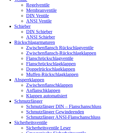
Regelventile
Membranventile
DIN Ventile
ANSI Ventile
Schieber
DIN Schieber
ANSI Schieber
Rückschlag­armaturen
Zwischenflansch Rückschlagventile
Zwischenflansch-Rückschlagklappen
Flanschrückschlagventile
Flanschrückschlagklappen
Doppelrückschlagklappen
Muffen-Rückschlagklappen
Absperrklappen
Zwischenflanschklappen
Anflanschklappen
Klappen automatisiert
Schmutzfänger
Schmutzfänger DIN – Flanschanschluss
Schmutzfänger Gewindeenden
Schmutzfänger ANSI-Flanschanschluss
Sicherheitsventile
Sicherheitsventile Leser