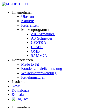
Unternehmen
Über uns
Karriere
Referenzen
Markenprogramm
ARI Armaturen
AS-Schneider
GESTRA
LESER
OMB
SAMSON
Kompetenzen
Made to Fit
Kondensat­ableiter­messung
Wasserstoff­anwendung
Regel­arma­turen
Produkte
News
Downloads
Kontakt
Unternehmen