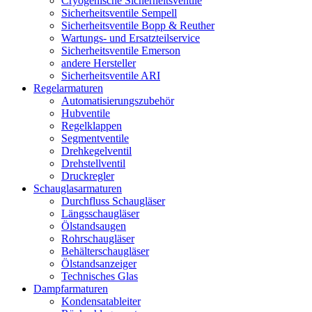
Cryogenische Sicherheitsventile
Sicherheitsventile Sempell
Sicherheitsventile Bopp & Reuther
Wartungs- und Ersatzteilservice
Sicherheitsventile Emerson
andere Hersteller
Sicherheitsventile ARI
Regelarmaturen
Automatisierungszubehör
Hubventile
Regelklappen
Segmentventile
Drehkegelventil
Drehstellventil
Druckregler
Schauglas­armaturen
Durchfluss Schaugläser
Längsschaugläser
Ölstandsaugen
Rohrschaugläser
Behälterschaugläser
Ölstandsanzeiger
Technisches Glas
Dampfarmaturen
Kondensatableiter