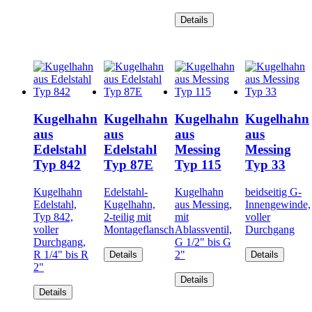
Details
Kugelhahn
Kugelhahn
Kugelhahn
Kugelhahn
aus
aus
aus
aus
Edelstahl
Edelstahl
Messing
Messing
Typ 842
Typ 87E
Typ 115
Typ 33
Kugelhahn
Edelstahl-
Kugelhahn
beidseitig G-
Edelstahl,
Kugelhahn,
aus Messing,
Innengewinde,
Typ 842,
2-teilig mit
mit
voller
voller
Montageflansch
Ablassventil,
Durchgang
Durchgang,
G 1/2" bis G
R 1/4" bis R
2"
Details
Details
2"
Details
Details