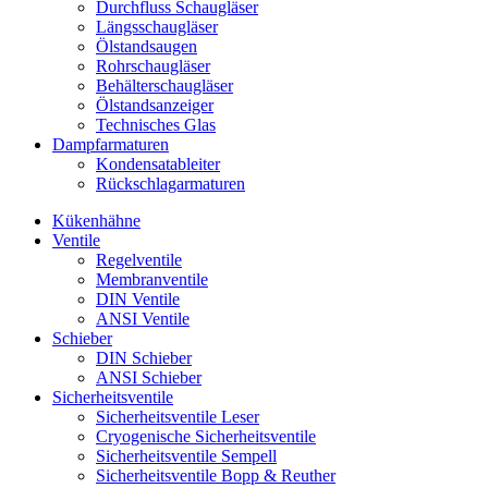
Durchfluss Schaugläser
Längsschaugläser
Ölstandsaugen
Rohrschaugläser
Behälterschaugläser
Ölstandsanzeiger
Technisches Glas
Dampfarmaturen
Kondensatableiter
Rückschlagarmaturen
Kükenhähne
Ventile
Regelventile
Membranventile
DIN Ventile
ANSI Ventile
Schieber
DIN Schieber
ANSI Schieber
Sicherheitsventile
Sicherheitsventile Leser
Cryogenische Sicherheitsventile
Sicherheitsventile Sempell
Sicherheitsventile Bopp & Reuther