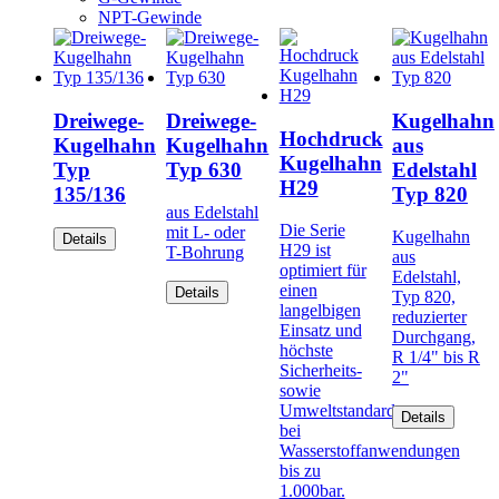
NPT-Gewinde
Dreiwege-
Dreiwege-
Kugelhahn
Hochdruck
Kugelhahn
Kugelhahn
aus
Kugelhahn
Typ
Typ 630
Edelstahl
H29
135/136
Typ 820
aus Edelstahl
Die Serie
mit L- oder
Kugelhahn
Details
H29 ist
T-Bohrung
aus
optimiert für
Edelstahl,
einen
Details
Typ 820,
langelbigen
reduzierter
Einsatz und
Durchgang,
höchste
R 1/4" bis R
Sicherheits-
2"
sowie
Umweltstandards
Details
bei
Wasserstoffanwendungen
bis zu
1.000bar.