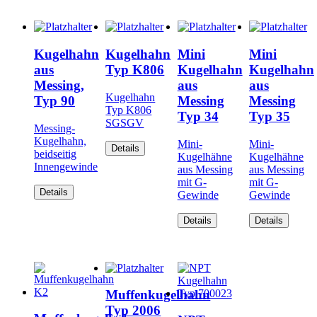
Kugelhahn
Kugelhahn
Mini
Mini
aus
Typ K806
Kugelhahn
Kugelhahn
Messing,
aus
aus
Kugelhahn
Typ 90
Messing
Messing
Typ K806
Typ 34
Typ 35
SGSGV
Messing-
Kugelhahn,
Mini-
Mini-
Details
beidseitig
Kugelhähne
Kugelhähne
Innengewinde
aus Messing
aus Messing
mit G-
mit G-
Details
Gewinde
Gewinde
Details
Details
Muffenkugelhahn
Typ 2006