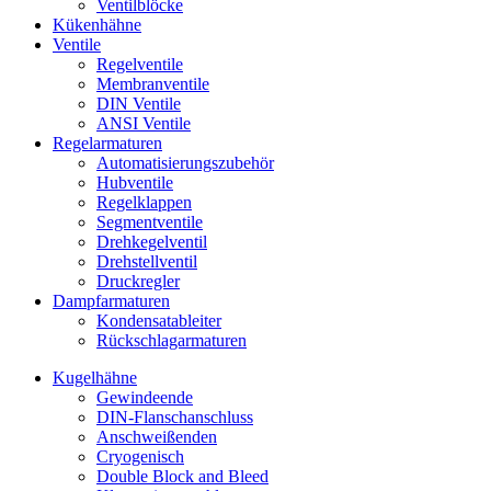
Ventilblöcke
Kükenhähne
Ventile
Regelventile
Membranventile
DIN Ventile
ANSI Ventile
Regelarmaturen
Automatisierungszubehör
Hubventile
Regelklappen
Segmentventile
Drehkegelventil
Drehstellventil
Druckregler
Dampfarmaturen
Kondensatableiter
Rückschlagarmaturen
Kugelhähne
Gewindeende
DIN-Flanschanschluss
Anschweißenden
Cryogenisch
Double Block and Bleed