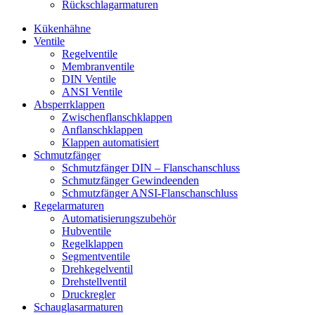
Rückschlagarmaturen
Kükenhähne
Ventile
Regelventile
Membranventile
DIN Ventile
ANSI Ventile
Absperrklappen
Zwischenflanschklappen
Anflanschklappen
Klappen automatisiert
Schmutzfänger
Schmutzfänger DIN – Flanschanschluss
Schmutzfänger Gewindeenden
Schmutzfänger ANSI-Flanschanschluss
Regelarmaturen
Automatisierungszubehör
Hubventile
Regelklappen
Segmentventile
Drehkegelventil
Drehstellventil
Druckregler
Schauglas­armaturen