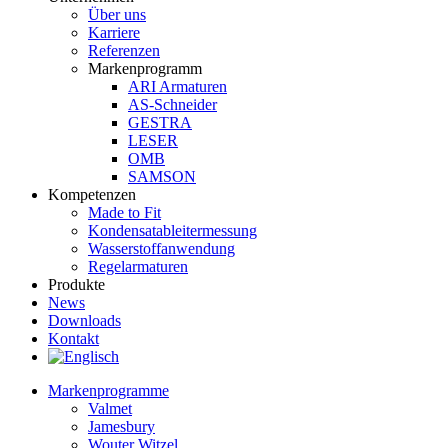
Über uns
Karriere
Referenzen
Markenprogramm
ARI Armaturen
AS-Schneider
GESTRA
LESER
OMB
SAMSON
Kompetenzen
Made to Fit
Kondensat­ableiter­messung
Wasserstoff­anwendung
Regel­arma­turen
Produkte
News
Downloads
Kontakt
Markenprogramme
Valmet
Jamesbury
Wouter Witzel