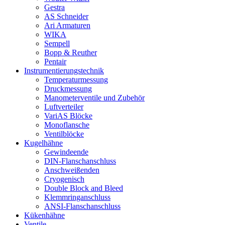
Gestra
AS Schneider
Ari Armaturen
WIKA
Sempell
Bopp & Reuther
Pentair
Instrumentierungs­technik
Temperaturmessung
Druckmessung
Manometerventile und Zubehör
Luftverteiler
VariAS Blöcke
Monoflansche
Ventilblöcke
Kugelhähne
Gewindeende
DIN-Flanschanschluss
Anschweißenden
Cryogenisch
Double Block and Bleed
Klemmringanschluss
ANSI-Flanschanschluss
Kükenhähne
Ventile