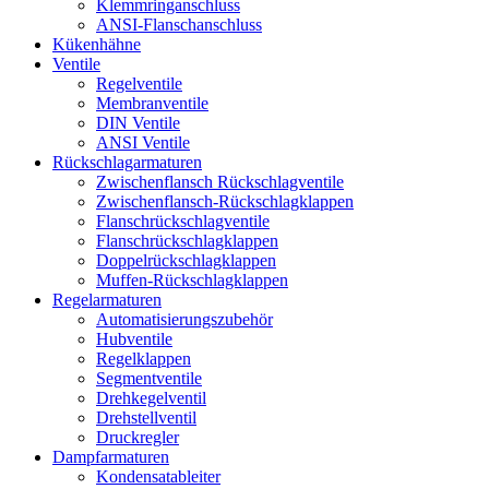
Klemmringanschluss
ANSI-Flanschanschluss
Kükenhähne
Ventile
Regelventile
Membranventile
DIN Ventile
ANSI Ventile
Rückschlag­armaturen
Zwischenflansch Rückschlagventile
Zwischenflansch-Rückschlagklappen
Flanschrückschlagventile
Flanschrückschlagklappen
Doppelrückschlagklappen
Muffen-Rückschlagklappen
Regelarmaturen
Automatisierungszubehör
Hubventile
Regelklappen
Segmentventile
Drehkegelventil
Drehstellventil
Druckregler
Dampfarmaturen
Kondensatableiter