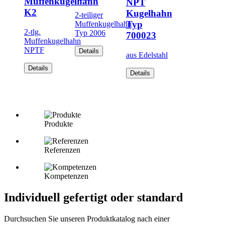
Muffenkugelhahn
NPT
K2
Kugelhahn
2-teiliger
Typ
Muffenkugelhahn
2-tlg.
Typ 2006
700023
Muffenkugelhahn
NPTF
Details
aus Edelstahl
Details
Details
Produkte
Referenzen
Kompetenzen
Individuell gefertigt oder standard
Durchsuchen Sie unseren Produktkatalog nach einer