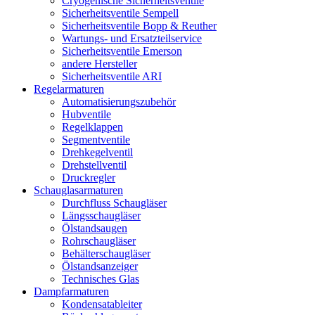
Cryogenische Sicherheitsventile
Sicherheitsventile Sempell
Sicherheitsventile Bopp & Reuther
Wartungs- und Ersatzteilservice
Sicherheitsventile Emerson
andere Hersteller
Sicherheitsventile ARI
Regelarmaturen
Automatisierungszubehör
Hubventile
Regelklappen
Segmentventile
Drehkegelventil
Drehstellventil
Druckregler
Schauglas­armaturen
Durchfluss Schaugläser
Längsschaugläser
Ölstandsaugen
Rohrschaugläser
Behälterschaugläser
Ölstandsanzeiger
Technisches Glas
Dampfarmaturen
Kondensatableiter