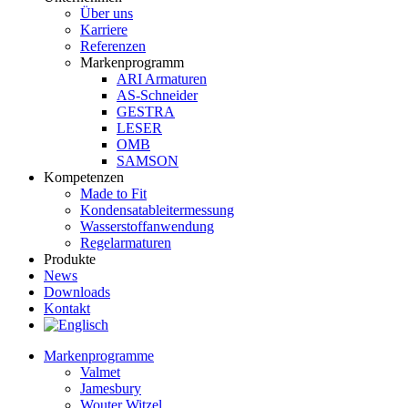
Über uns
Karriere
Referenzen
Markenprogramm
ARI Armaturen
AS-Schneider
GESTRA
LESER
OMB
SAMSON
Kompetenzen
Made to Fit
Kondensat­ableiter­messung
Wasserstoff­anwendung
Regel­arma­turen
Produkte
News
Downloads
Kontakt
Markenprogramme
Valmet
Jamesbury
Wouter Witzel