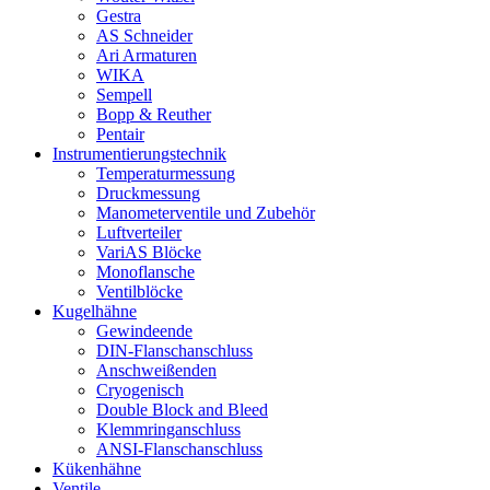
Gestra
AS Schneider
Ari Armaturen
WIKA
Sempell
Bopp & Reuther
Pentair
Instrumentierungs­technik
Temperaturmessung
Druckmessung
Manometerventile und Zubehör
Luftverteiler
VariAS Blöcke
Monoflansche
Ventilblöcke
Kugelhähne
Gewindeende
DIN-Flanschanschluss
Anschweißenden
Cryogenisch
Double Block and Bleed
Klemmringanschluss
ANSI-Flanschanschluss
Kükenhähne
Ventile