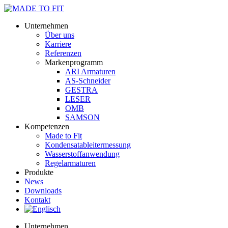
Unternehmen
Über uns
Karriere
Referenzen
Markenprogramm
ARI Armaturen
AS-Schneider
GESTRA
LESER
OMB
SAMSON
Kompetenzen
Made to Fit
Kondensat­ableiter­messung
Wasserstoff­anwendung
Regel­arma­turen
Produkte
News
Downloads
Kontakt
Unternehmen