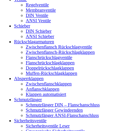
Regelventile
Membranventile
DIN Ventile
ANSI Ventile
Schieber
DIN Schieber
ANSI Schieber
Rückschlag­armaturen
Zwischenflansch Rückschlagventile
Zwischenflansch-Rückschlagklappen
Flanschrückschlagventile
Flanschrückschlagklappen
Doppelrückschlagklappen
Muffen-Rückschlagklappen
Absperrklappen
Zwischenflanschklappen
Anflanschklappen
Klappen automatisiert
Schmutzfänger
Schmutzfänger DIN – Flanschanschluss
Schmutzfänger Gewindeenden
Schmutzfänger ANSI-Flanschanschluss
Sicherheitsventile
Sicherheitsventile Leser