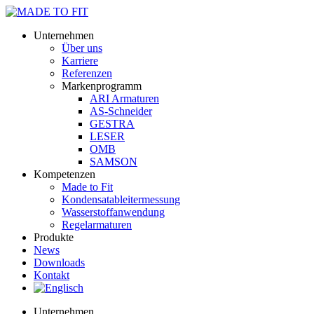
Unternehmen
Über uns
Karriere
Referenzen
Markenprogramm
ARI Armaturen
AS-Schneider
GESTRA
LESER
OMB
SAMSON
Kompetenzen
Made to Fit
Kondensat­ableiter­messung
Wasserstoff­anwendung
Regel­arma­turen
Produkte
News
Downloads
Kontakt
Unternehmen