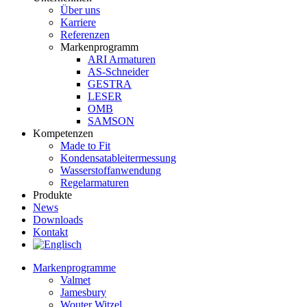
Über uns
Karriere
Referenzen
Markenprogramm
ARI Armaturen
AS-Schneider
GESTRA
LESER
OMB
SAMSON
Kompetenzen
Made to Fit
Kondensat­ableiter­messung
Wasserstoff­anwendung
Regel­arma­turen
Produkte
News
Downloads
Kontakt
Markenprogramme
Valmet
Jamesbury
Wouter Witzel