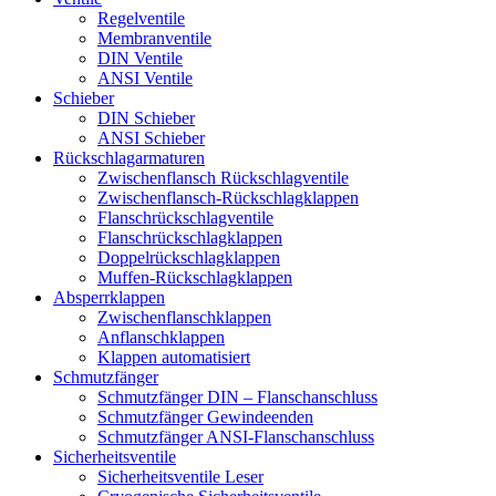
Regelventile
Membranventile
DIN Ventile
ANSI Ventile
Schieber
DIN Schieber
ANSI Schieber
Rückschlag­armaturen
Zwischenflansch Rückschlagventile
Zwischenflansch-Rückschlagklappen
Flanschrückschlagventile
Flanschrückschlagklappen
Doppelrückschlagklappen
Muffen-Rückschlagklappen
Absperrklappen
Zwischenflanschklappen
Anflanschklappen
Klappen automatisiert
Schmutzfänger
Schmutzfänger DIN – Flanschanschluss
Schmutzfänger Gewindeenden
Schmutzfänger ANSI-Flanschanschluss
Sicherheitsventile
Sicherheitsventile Leser