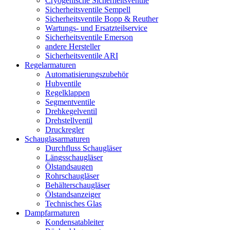
Cryogenische Sicherheitsventile
Sicherheitsventile Sempell
Sicherheitsventile Bopp & Reuther
Wartungs- und Ersatzteilservice
Sicherheitsventile Emerson
andere Hersteller
Sicherheitsventile ARI
Regelarmaturen
Automatisierungszubehör
Hubventile
Regelklappen
Segmentventile
Drehkegelventil
Drehstellventil
Druckregler
Schauglas­armaturen
Durchfluss Schaugläser
Längsschaugläser
Ölstandsaugen
Rohrschaugläser
Behälterschaugläser
Ölstandsanzeiger
Technisches Glas
Dampfarmaturen
Kondensatableiter