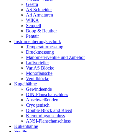
Gestra
AS Schneider
Ari Armaturen
WIKA
Sempell
Bopp & Reuther
Pentair
Instrumentierungs­technik
Temperaturmessung
Druckmessung
Manometerventile und Zubehör
Luftverteiler
VariAS Blöcke
Monoflansche
Ventilblöcke
Kugelhähne
Gewindeende
DIN-Flanschanschluss
Anschweißenden
Cryogenisch
Double Block and Bleed
Klemmringanschluss
ANSI-Flanschanschluss
Kükenhähne
Ventile