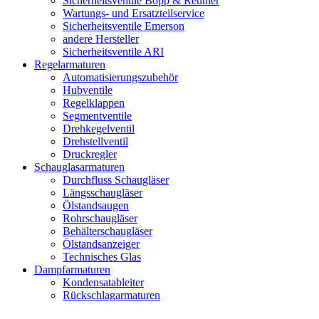
Sicherheitsventile Bopp & Reuther
Wartungs- und Ersatzteilservice
Sicherheitsventile Emerson
andere Hersteller
Sicherheitsventile ARI
Regelarmaturen
Automatisierungszubehör
Hubventile
Regelklappen
Segmentventile
Drehkegelventil
Drehstellventil
Druckregler
Schauglas­armaturen
Durchfluss Schaugläser
Längsschaugläser
Ölstandsaugen
Rohrschaugläser
Behälterschaugläser
Ölstandsanzeiger
Technisches Glas
Dampfarmaturen
Kondensatableiter
Rückschlagarmaturen