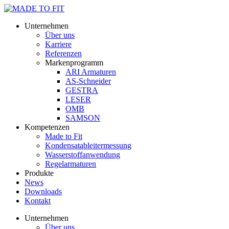
Unternehmen
Über uns
Karriere
Referenzen
Markenprogramm
ARI Armaturen
AS-Schneider
GESTRA
LESER
OMB
SAMSON
Kompetenzen
Made to Fit
Kondensat­ableiter­messung
Wasserstoff­anwendung
Regel­arma­turen
Produkte
News
Downloads
Kontakt
Unternehmen
Über uns