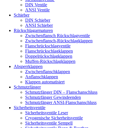
DIN Ventile
ANSI Ventile
Schieber
DIN Schieber
ANSI Schieber
Rückschlag­armaturen
Zwischenflansch Rückschlagventile
Zwischenflansch-Rückschlagklappen
Flanschrückschlagventile
Flanschrückschlagklappen
Doppelrückschlagklappen
Muffen-Rückschlagklappen
Absperrklappen
Zwischenflanschklappen
Anflanschklappen
Klappen automatisiert
Schmutzfänger
Schmutzfänger DIN – Flanschanschluss
Schmutzfänger Gewindeenden
Schmutzfänger ANSI-Flanschanschluss
Sicherheitsventile
Sicherheitsventile Leser
Cryogenische Sicherheitsventile
Sicherheitsventile Sempell