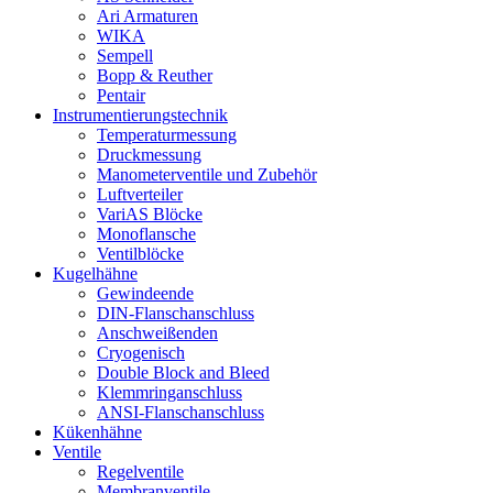
Ari Armaturen
WIKA
Sempell
Bopp & Reuther
Pentair
Instrumentierungs­technik
Temperaturmessung
Druckmessung
Manometerventile und Zubehör
Luftverteiler
VariAS Blöcke
Monoflansche
Ventilblöcke
Kugelhähne
Gewindeende
DIN-Flanschanschluss
Anschweißenden
Cryogenisch
Double Block and Bleed
Klemmringanschluss
ANSI-Flanschanschluss
Kükenhähne
Ventile
Regelventile
Membranventile