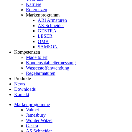
Karriere
Referenzen
Markenprogramm
ARI Armaturen
AS-Schneider
GESTRA
LESER
OMB
SAMSON
Kompetenzen
Made to Fit
Kondensat­ableiter­messung
Wasserstoff­anwendung
Regel­arma­turen
Produkte
News
Downloads
Kontakt
Markenprogramme
Valmet
Jamesbury
Wouter Witzel
Gestra
AS Schneider