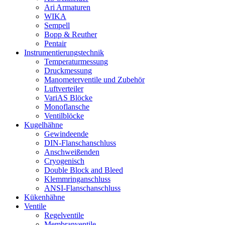
Ari Armaturen
WIKA
Sempell
Bopp & Reuther
Pentair
Instrumentierungs­technik
Temperaturmessung
Druckmessung
Manometerventile und Zubehör
Luftverteiler
VariAS Blöcke
Monoflansche
Ventilblöcke
Kugelhähne
Gewindeende
DIN-Flanschanschluss
Anschweißenden
Cryogenisch
Double Block and Bleed
Klemmringanschluss
ANSI-Flanschanschluss
Kükenhähne
Ventile
Regelventile
Membranventile