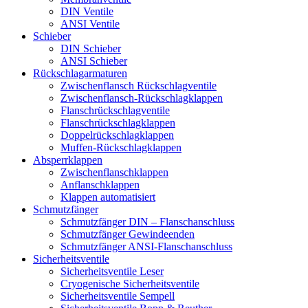
DIN Ventile
ANSI Ventile
Schieber
DIN Schieber
ANSI Schieber
Rückschlag­armaturen
Zwischenflansch Rückschlagventile
Zwischenflansch-Rückschlagklappen
Flanschrückschlagventile
Flanschrückschlagklappen
Doppelrückschlagklappen
Muffen-Rückschlagklappen
Absperrklappen
Zwischenflanschklappen
Anflanschklappen
Klappen automatisiert
Schmutzfänger
Schmutzfänger DIN – Flanschanschluss
Schmutzfänger Gewindeenden
Schmutzfänger ANSI-Flanschanschluss
Sicherheitsventile
Sicherheitsventile Leser
Cryogenische Sicherheitsventile
Sicherheitsventile Sempell