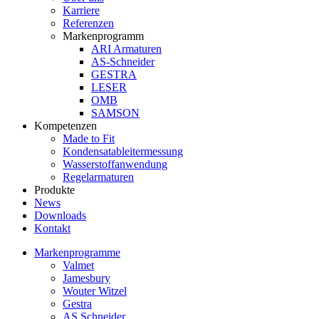
Karriere
Referenzen
Markenprogramm
ARI Armaturen
AS-Schneider
GESTRA
LESER
OMB
SAMSON
Kompetenzen
Made to Fit
Kondensat­ableiter­messung
Wasserstoff­anwendung
Regel­arma­turen
Produkte
News
Downloads
Kontakt
Markenprogramme
Valmet
Jamesbury
Wouter Witzel
Gestra
AS Schneider