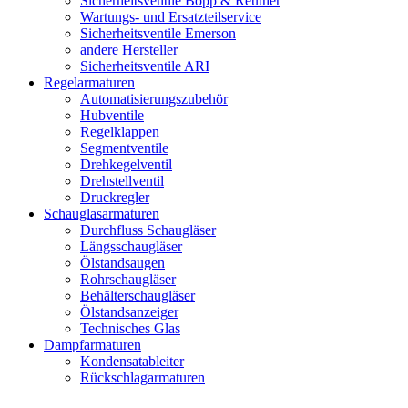
Sicherheitsventile Bopp & Reuther
Wartungs- und Ersatzteilservice
Sicherheitsventile Emerson
andere Hersteller
Sicherheitsventile ARI
Regelarmaturen
Automatisierungszubehör
Hubventile
Regelklappen
Segmentventile
Drehkegelventil
Drehstellventil
Druckregler
Schauglas­armaturen
Durchfluss Schaugläser
Längsschaugläser
Ölstandsaugen
Rohrschaugläser
Behälterschaugläser
Ölstandsanzeiger
Technisches Glas
Dampfarmaturen
Kondensatableiter
Rückschlagarmaturen