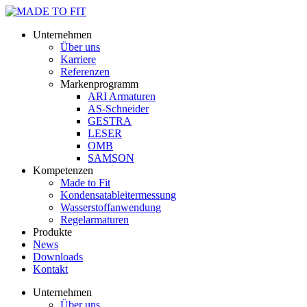
Unternehmen
Über uns
Karriere
Referenzen
Markenprogramm
ARI Armaturen
AS-Schneider
GESTRA
LESER
OMB
SAMSON
Kompetenzen
Made to Fit
Kondensat­ableiter­messung
Wasserstoff­anwendung
Regel­arma­turen
Produkte
News
Downloads
Kontakt
Unternehmen
Über uns