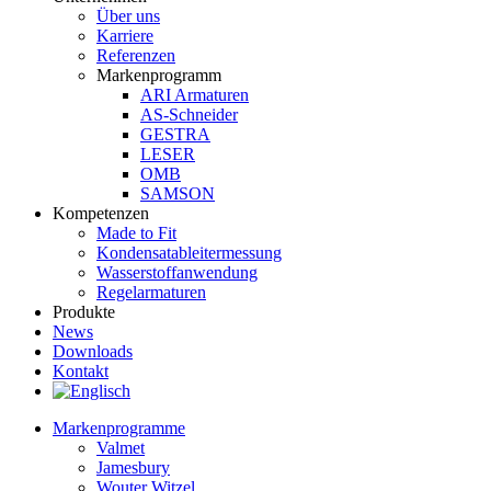
Über uns
Karriere
Referenzen
Markenprogramm
ARI Armaturen
AS-Schneider
GESTRA
LESER
OMB
SAMSON
Kompetenzen
Made to Fit
Kondensat­ableiter­messung
Wasserstoff­anwendung
Regel­arma­turen
Produkte
News
Downloads
Kontakt
Markenprogramme
Valmet
Jamesbury
Wouter Witzel