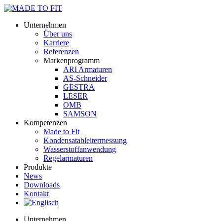
Unternehmen
Über uns
Karriere
Referenzen
Markenprogramm
ARI Armaturen
AS-Schneider
GESTRA
LESER
OMB
SAMSON
Kompetenzen
Made to Fit
Kondensat­ableiter­messung
Wasserstoff­anwendung
Regel­arma­turen
Produkte
News
Downloads
Kontakt
Unternehmen