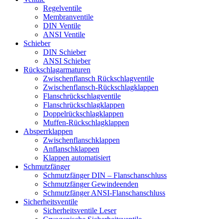
Regelventile
Membranventile
DIN Ventile
ANSI Ventile
Schieber
DIN Schieber
ANSI Schieber
Rückschlag­armaturen
Zwischenflansch Rückschlagventile
Zwischenflansch-Rückschlagklappen
Flanschrückschlagventile
Flanschrückschlagklappen
Doppelrückschlagklappen
Muffen-Rückschlagklappen
Absperrklappen
Zwischenflanschklappen
Anflanschklappen
Klappen automatisiert
Schmutzfänger
Schmutzfänger DIN – Flanschanschluss
Schmutzfänger Gewindeenden
Schmutzfänger ANSI-Flanschanschluss
Sicherheitsventile
Sicherheitsventile Leser