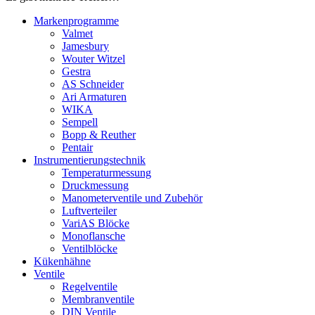
Markenprogramme
Valmet
Jamesbury
Wouter Witzel
Gestra
AS Schneider
Ari Armaturen
WIKA
Sempell
Bopp & Reuther
Pentair
Instrumentierungs­technik
Temperaturmessung
Druckmessung
Manometerventile und Zubehör
Luftverteiler
VariAS Blöcke
Monoflansche
Ventilblöcke
Kükenhähne
Ventile
Regelventile
Membranventile
DIN Ventile