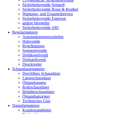
Cryogenische Sicherheitsventile
Sicherheitsventile Sempell
Sicherheitsventile Bopp & Reuther
Wartungs- und Ersatzteilservice
Sicherheitsventile Emerson
andere Hersteller
Sicherheitsventile ARI
Regelarmaturen
Automatisierungszubehör
Hubventile
Regelklappen
Segmentventile
Drehkegelventil
Drehstellventil
Druckregler
Schauglas­armaturen
Durchfluss Schaugläser
Längsschaugläser
Ölstandsaugen
Rohrschaugläser
Behälterschaugläser
Ölstandsanzeiger
Technisches Glas
Dampfarmaturen
Kondensatableiter