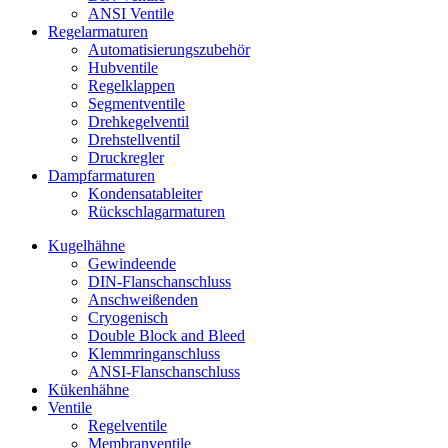
ANSI Ventile
Regelarmaturen
Automatisierungszubehör
Hubventile
Regelklappen
Segmentventile
Drehkegelventil
Drehstellventil
Druckregler
Dampfarmaturen
Kondensatableiter
Rückschlagarmaturen
Kugelhähne
Gewindeende
DIN-Flanschanschluss
Anschweißenden
Cryogenisch
Double Block and Bleed
Klemmringanschluss
ANSI-Flanschanschluss
Kükenhähne
Ventile
Regelventile
Membranventile