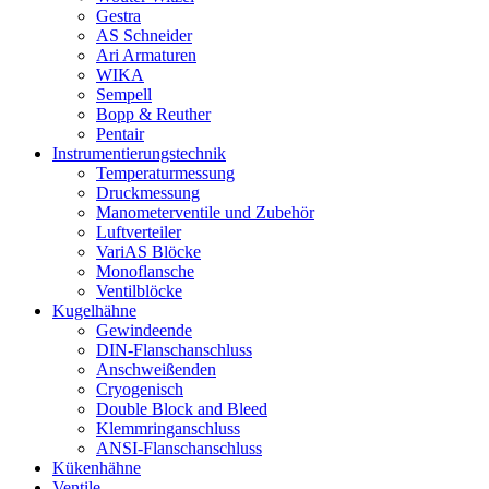
Gestra
AS Schneider
Ari Armaturen
WIKA
Sempell
Bopp & Reuther
Pentair
Instrumentierungs­technik
Temperaturmessung
Druckmessung
Manometerventile und Zubehör
Luftverteiler
VariAS Blöcke
Monoflansche
Ventilblöcke
Kugelhähne
Gewindeende
DIN-Flanschanschluss
Anschweißenden
Cryogenisch
Double Block and Bleed
Klemmringanschluss
ANSI-Flanschanschluss
Kükenhähne
Ventile