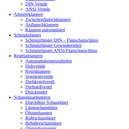
DIN Ventile
ANSI Ventile
Absperrklappen
Zwischenflanschklappen
Anflanschklappen
Klappen automatisiert
Schmutzfänger
Schmutzfänger DIN – Flanschanschluss
Schmutzfänger Gewindeenden
Schmutzfänger ANSI-Flanschanschluss
Regelarmaturen
Automatisierungszubehör
Hubventile
Regelklappen
Segmentventile
Drehkegelventil
Drehstellventil
Druckregler
Schauglas­armaturen
Durchfluss Schaugläser
Längsschaugläser
Ölstandsaugen
Rohrschaugläser
Behälterschaugläser
Ölstandsanzeiger