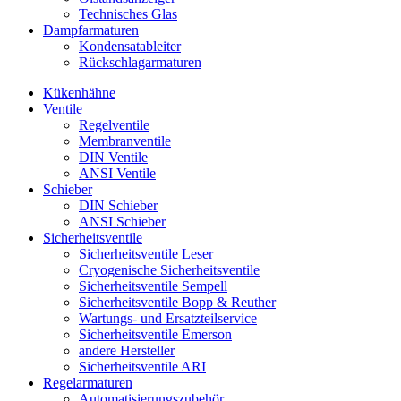
Technisches Glas
Dampfarmaturen
Kondensatableiter
Rückschlagarmaturen
Kükenhähne
Ventile
Regelventile
Membranventile
DIN Ventile
ANSI Ventile
Schieber
DIN Schieber
ANSI Schieber
Sicherheitsventile
Sicherheitsventile Leser
Cryogenische Sicherheitsventile
Sicherheitsventile Sempell
Sicherheitsventile Bopp & Reuther
Wartungs- und Ersatzteilservice
Sicherheitsventile Emerson
andere Hersteller
Sicherheitsventile ARI
Regelarmaturen
Automatisierungszubehör