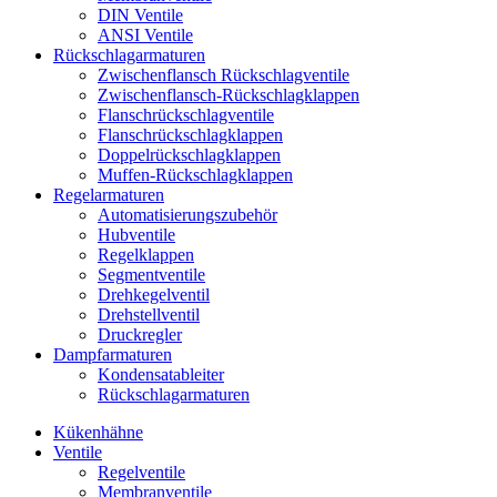
DIN Ventile
ANSI Ventile
Rückschlag­armaturen
Zwischenflansch Rückschlagventile
Zwischenflansch-Rückschlagklappen
Flanschrückschlagventile
Flanschrückschlagklappen
Doppelrückschlagklappen
Muffen-Rückschlagklappen
Regelarmaturen
Automatisierungszubehör
Hubventile
Regelklappen
Segmentventile
Drehkegelventil
Drehstellventil
Druckregler
Dampfarmaturen
Kondensatableiter
Rückschlagarmaturen
Kükenhähne
Ventile
Regelventile
Membranventile