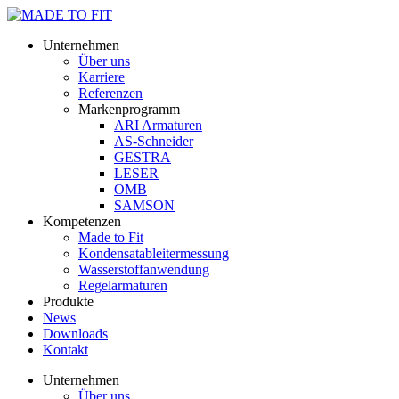
Unternehmen
Über uns
Karriere
Referenzen
Markenprogramm
ARI Armaturen
AS-Schneider
GESTRA
LESER
OMB
SAMSON
Kompetenzen
Made to Fit
Kondensat­ableiter­messung
Wasserstoff­anwendung
Regel­arma­turen
Produkte
News
Downloads
Kontakt
Unternehmen
Über uns