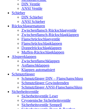
DIN Ventile
ANSI Ventile
Schieber
DIN Schieber
ANSI Schieber
Rückschlag­armaturen
Zwischenflansch Rückschlagventile
Zwischenflansch-Rückschlagklappen
Flanschrückschlagventile
Flanschrückschlagklappen
Doppelrückschlagklappen
Muffen-Rückschlagklappen
Absperrklappen
Zwischenflanschklappen
Anflanschklappen
Klappen automatisiert
Schmutzfänger
Schmutzfänger DIN – Flanschanschluss
Schmutzfänger Gewindeenden
Schmutzfänger ANSI-Flanschanschluss
Sicherheitsventile
Sicherheitsventile Leser
Cryogenische Sicherheitsventile
Sicherheitsventile Sempell