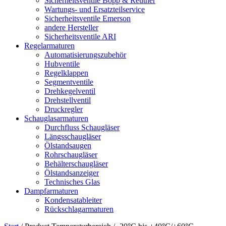
Sicherheitsventile Bopp & Reuther
Wartungs- und Ersatzteilservice
Sicherheitsventile Emerson
andere Hersteller
Sicherheitsventile ARI
Regelarmaturen
Automatisierungszubehör
Hubventile
Regelklappen
Segmentventile
Drehkegelventil
Drehstellventil
Druckregler
Schauglas­armaturen
Durchfluss Schaugläser
Längsschaugläser
Ölstandsaugen
Rohrschaugläser
Behälterschaugläser
Ölstandsanzeiger
Technisches Glas
Dampfarmaturen
Kondensatableiter
Rückschlagarmaturen