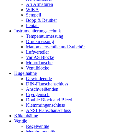
Ari Armaturen
WIKA
Sempell
Bopp & Reuther
Pentair
Instrumentierungs­technik
Temperaturmessung
Druckmessung
Manometerventile und Zubehör
Luftverteiler
VariAS Blöcke
Monoflansche
Ventilblöcke
Kugelhähne
Gewindeende
DIN-Flanschanschluss
Anschweißenden
Cryogenisch
Double Block and Bleed
Klemmringanschluss
ANSI-Flanschanschluss
Kükenhähne
Ventile
Regelventile
Membranventile