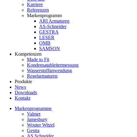
Karriere
Referenzen
Markenprogramm
ARI Armaturen
AS-Schneider
GESTRA
LESER
OMB
SAMSON
Kompetenzen
Made to Fit
Kondensat­ableiter­messung
Wasserstoff­anwendung
Regel­arma­turen
Produkte
News
Downloads
Kontakt
Markenprogramme
Valmet
Jamesbury
Wouter Witzel
Gestra
AS Schneider