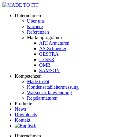
Unternehmen
Über uns
Karriere
Referenzen
Markenprogramm
ARI Armaturen
AS-Schneider
GESTRA
LESER
OMB
SAMSON
Kompetenzen
Made to Fit
Kondensat­ableiter­messung
Wasserstoff­anwendung
Regel­arma­turen
Produkte
News
Downloads
Kontakt
Unternehmen