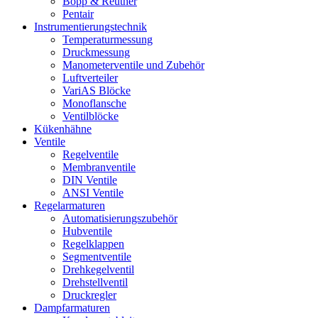
Bopp & Reuther
Pentair
Instrumentierungs­technik
Temperaturmessung
Druckmessung
Manometerventile und Zubehör
Luftverteiler
VariAS Blöcke
Monoflansche
Ventilblöcke
Kükenhähne
Ventile
Regelventile
Membranventile
DIN Ventile
ANSI Ventile
Regelarmaturen
Automatisierungszubehör
Hubventile
Regelklappen
Segmentventile
Drehkegelventil
Drehstellventil
Druckregler
Dampfarmaturen