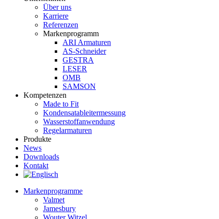
Über uns
Karriere
Referenzen
Markenprogramm
ARI Armaturen
AS-Schneider
GESTRA
LESER
OMB
SAMSON
Kompetenzen
Made to Fit
Kondensat­ableiter­messung
Wasserstoff­anwendung
Regel­arma­turen
Produkte
News
Downloads
Kontakt
Markenprogramme
Valmet
Jamesbury
Wouter Witzel