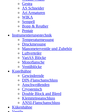
Gestra
AS Schneider
Ari Armaturen
WIKA
Sempell
Bopp & Reuther
Pentair
Instrumentierungs­technik
Temperaturmessung
Druckmessung
Manometerventile und Zubehör
Luftverteiler
VariAS Blöcke
Monoflansche
Ventilblöcke
Kugelhähne
Gewindeende
DIN-Flanschanschluss
Anschweißenden
Cryogenisch
Double Block and Bleed
Klemmringanschluss
ANSI-Flanschanschluss
Kükenhähne
Ventile