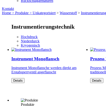
Rückschlagarmaturen
Kontakt
Home >
Produkte >
Unkategorisiert
>
Wasserstoff
>
Instrumentierung
Instrumentierungstechnik
Hochdruck
Niederdurck
Kryogenisch
Instrument Monoflansch
Prozess
Instrument Monoflansche werden direkt am
Prozess M
Erstabsperrventil angeflanscht
traditionel
Details
Details
Produkte