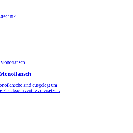
stechnik
 Monoflansch
onoflansche sind ausgelegt um
le Erstabsperrventile zu ersetzen.