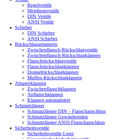
Regelventile
Membranventile
DIN Ventile
ANSI Ventile
Schieber
DIN Schieber
ANSI Schieber
Rückschlag­armaturen
Zwischenflansch Rückschlagventile
Zwischenflansch-Rückschlagklappen
Flanschrückschlagventile
Flanschrückschlagklappen
Doppelrückschlagklappen
Muffen-Rückschlagklappen
Absperrklappen
Zwischenflanschklappen
Anflanschklappen
Klappen automatisiert
Schmutzfänger
Schmutzfänger DIN – Flanschanschluss
Schmutzfänger Gewindeenden
Schmutzfänger ANSI-Flanschanschluss
Sicherheitsventile
Sicherheitsventile Leser