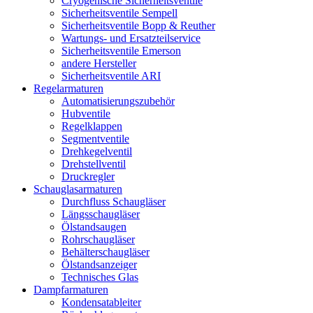
Cryogenische Sicherheitsventile
Sicherheitsventile Sempell
Sicherheitsventile Bopp & Reuther
Wartungs- und Ersatzteilservice
Sicherheitsventile Emerson
andere Hersteller
Sicherheitsventile ARI
Regelarmaturen
Automatisierungszubehör
Hubventile
Regelklappen
Segmentventile
Drehkegelventil
Drehstellventil
Druckregler
Schauglas­armaturen
Durchfluss Schaugläser
Längsschaugläser
Ölstandsaugen
Rohrschaugläser
Behälterschaugläser
Ölstandsanzeiger
Technisches Glas
Dampfarmaturen
Kondensatableiter