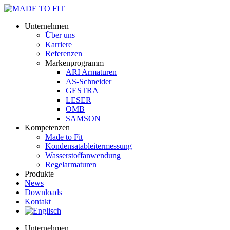
Unternehmen
Über uns
Karriere
Referenzen
Markenprogramm
ARI Armaturen
AS-Schneider
GESTRA
LESER
OMB
SAMSON
Kompetenzen
Made to Fit
Kondensat­ableiter­messung
Wasserstoff­anwendung
Regel­arma­turen
Produkte
News
Downloads
Kontakt
Unternehmen