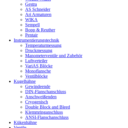
Gestra
AS Schneider
Ari Armaturen
WIKA
Sempell
Bopp & Reuther
Pentair
Instrumentierungs­technik
Temperaturmessung
Druckmessung
Manometerventile und Zubehör
Luftverteiler
VariAS Blöcke
Monoflansche
Ventilblöcke
Kugelhähne
Gewindeende
DIN-Flanschanschluss
Anschweißenden
Cryogenisch
Double Block and Bleed
Klemmringanschluss
ANSI-Flanschanschluss
Kükenhähne
Ventile