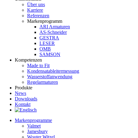
Über uns
Karriere
Referenzen
Markenprogramm
ARI Armaturen
AS-Schneider
GESTRA
LESER
OMB
SAMSON
Kompetenzen
Made to Fit
Kondensat­ableiter­messung
Wasserstoff­anwendung
Regel­arma­turen
Produkte
News
Downloads
Kontakt
Markenprogramme
Valmet
Jamesbury
Wouter Witzel