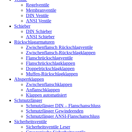
Regelventile
Membranventile
DIN Ventile
ANSI Ventile
Schieber
DIN Schieber
ANSI Schieber
Rückschlag­armaturen
Zwischenflansch Rückschlagventile
Zwischenflansch-Rückschlagklappen
Flanschrückschlagventile
Flanschrückschlagklappen
Doppelrückschlagklappen
Muffen-Rückschlagklappen
Absperrklappen
Zwischenflanschklappen
Anflanschklappen
Klappen automatisiert
Schmutzfänger
Schmutzfänger DIN – Flanschanschluss
Schmutzfänger Gewindeenden
Schmutzfänger ANSI-Flanschanschluss
Sicherheitsventile
Sicherheitsventile Leser