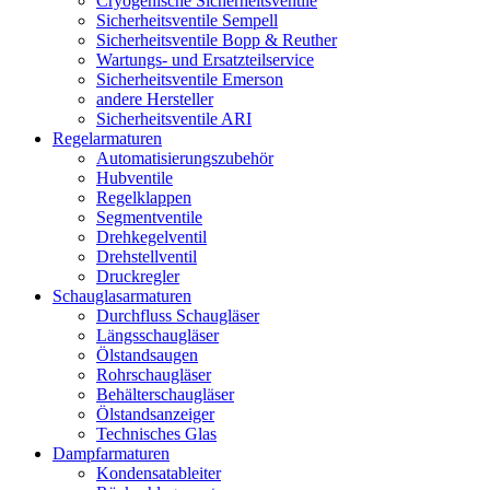
Cryogenische Sicherheitsventile
Sicherheitsventile Sempell
Sicherheitsventile Bopp & Reuther
Wartungs- und Ersatzteilservice
Sicherheitsventile Emerson
andere Hersteller
Sicherheitsventile ARI
Regelarmaturen
Automatisierungszubehör
Hubventile
Regelklappen
Segmentventile
Drehkegelventil
Drehstellventil
Druckregler
Schauglas­armaturen
Durchfluss Schaugläser
Längsschaugläser
Ölstandsaugen
Rohrschaugläser
Behälterschaugläser
Ölstandsanzeiger
Technisches Glas
Dampfarmaturen
Kondensatableiter