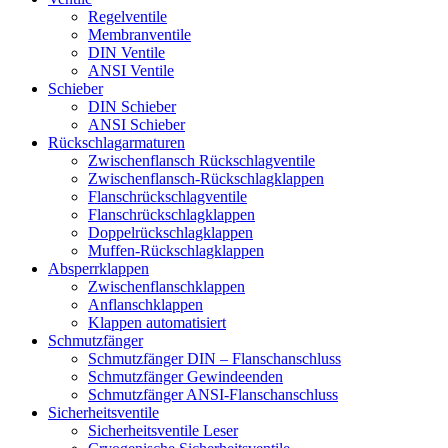
Regelventile
Membranventile
DIN Ventile
ANSI Ventile
Schieber
DIN Schieber
ANSI Schieber
Rückschlag­armaturen
Zwischenflansch Rückschlagventile
Zwischenflansch-Rückschlagklappen
Flanschrückschlagventile
Flanschrückschlagklappen
Doppelrückschlagklappen
Muffen-Rückschlagklappen
Absperrklappen
Zwischenflanschklappen
Anflanschklappen
Klappen automatisiert
Schmutzfänger
Schmutzfänger DIN – Flanschanschluss
Schmutzfänger Gewindeenden
Schmutzfänger ANSI-Flanschanschluss
Sicherheitsventile
Sicherheitsventile Leser