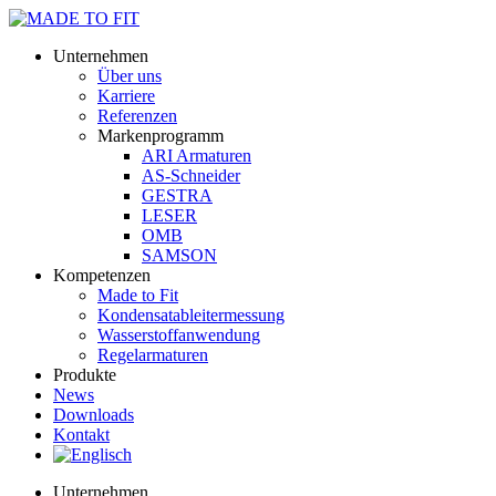
Unternehmen
Über uns
Karriere
Referenzen
Markenprogramm
ARI Armaturen
AS-Schneider
GESTRA
LESER
OMB
SAMSON
Kompetenzen
Made to Fit
Kondensat­ableiter­messung
Wasserstoff­anwendung
Regel­arma­turen
Produkte
News
Downloads
Kontakt
Unternehmen