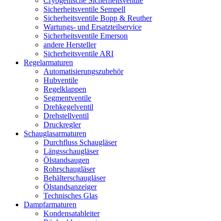
Cryogenische Sicherheitsventile
Sicherheitsventile Sempell
Sicherheitsventile Bopp & Reuther
Wartungs- und Ersatzteilservice
Sicherheitsventile Emerson
andere Hersteller
Sicherheitsventile ARI
Regelarmaturen
Automatisierungszubehör
Hubventile
Regelklappen
Segmentventile
Drehkegelventil
Drehstellventil
Druckregler
Schauglas­armaturen
Durchfluss Schaugläser
Längsschaugläser
Ölstandsaugen
Rohrschaugläser
Behälterschaugläser
Ölstandsanzeiger
Technisches Glas
Dampfarmaturen
Kondensatableiter