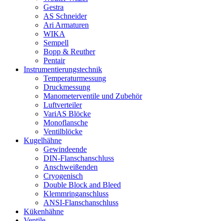
Gestra
AS Schneider
Ari Armaturen
WIKA
Sempell
Bopp & Reuther
Pentair
Instrumentierungs­technik
Temperaturmessung
Druckmessung
Manometerventile und Zubehör
Luftverteiler
VariAS Blöcke
Monoflansche
Ventilblöcke
Kugelhähne
Gewindeende
DIN-Flanschanschluss
Anschweißenden
Cryogenisch
Double Block and Bleed
Klemmringanschluss
ANSI-Flanschanschluss
Kükenhähne
Ventile