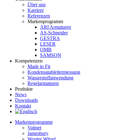
Über uns
Karriere
Referenzen
Markenprogramm
ARI Armaturen
AS-Schneider
GESTRA
LESER
OMB
SAMSON
Kompetenzen
Made to Fit
Kondensat­ableiter­messung
Wasserstoff­anwendung
Regel­arma­turen
Produkte
News
Downloads
Kontakt
Markenprogramme
Valmet
Jamesbury
Wouter Witzel