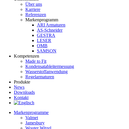
Über uns
Karriere
Referenzen
Markenprogramm
ARI Armaturen
AS-Schneider
GESTRA
LESER
OMB
SAMSON
Kompetenzen
Made to Fit
Kondensat­ableiter­messung
Wasserstoff­anwendung
Regel­arma­turen
Produkte
News
Downloads
Kontakt
Markenprogramme
Valmet
Jamesbury
Wouter Witzel