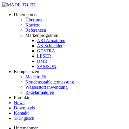
Unternehmen
Über uns
Karriere
Referenzen
Markenprogramm
ARI Armaturen
AS-Schneider
GESTRA
LESER
OMB
SAMSON
Kompetenzen
Made to Fit
Kondensat­ableiter­messung
Wasserstoff­anwendung
Regel­arma­turen
Produkte
News
Downloads
Kontakt
Unternehmen