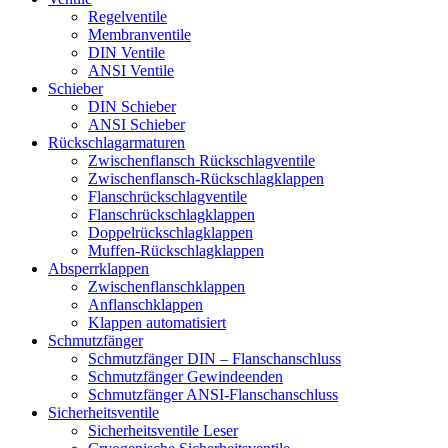
Regelventile
Membranventile
DIN Ventile
ANSI Ventile
Schieber
DIN Schieber
ANSI Schieber
Rückschlag­armaturen
Zwischenflansch Rückschlagventile
Zwischenflansch-Rückschlagklappen
Flanschrückschlagventile
Flanschrückschlagklappen
Doppelrückschlagklappen
Muffen-Rückschlagklappen
Absperrklappen
Zwischenflanschklappen
Anflanschklappen
Klappen automatisiert
Schmutzfänger
Schmutzfänger DIN – Flanschanschluss
Schmutzfänger Gewindeenden
Schmutzfänger ANSI-Flanschanschluss
Sicherheitsventile
Sicherheitsventile Leser