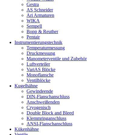
Gestra
AS Schneider
Ari Armaturen
WIKA
Sempell
Bopp & Reuther
Pentair
Instrumentierungs­technik
Temperaturmessung
Druckmessung
Manometerventile und Zubehör
Luftverteiler
VariAS Blöcke
Monoflansche
Ventilblöcke
Kugelhähne
Gewindeende
DIN-Flanschanschluss
Anschweißenden
Cryogenisch
Double Block and Bleed
Klemmringanschluss
ANSI-Flanschanschluss
Kükenhähne
Ventile