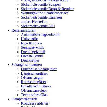
Cryogenische Sicherheitsventile
Sicherheitsventile Sempell
Sicherheitsventile Bopp & Reuther
Wartungs- und Ersatzteilservice
Sicherheitsventile Emerson
andere Hersteller
Sicherheitsventile ARI
Regelarmaturen
Automatisierungszubehör
Hubventile
Regelklappen
Segmentventile
Drehkegelventil
Drehstellventil
Druckregler
Schauglas­armaturen
Durchfluss Schaugläser
Längsschaugläser
Ölstandsaugen
Rohrschaugläser
Behälterschaugläser
Ölstandsanzeiger
Technisches Glas
Dampfarmaturen
Kondensatableiter