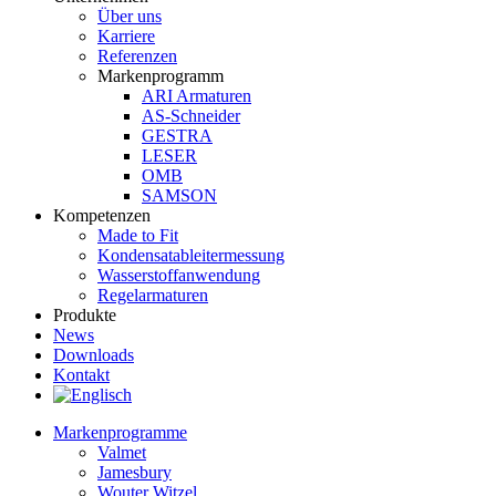
Über uns
Karriere
Referenzen
Markenprogramm
ARI Armaturen
AS-Schneider
GESTRA
LESER
OMB
SAMSON
Kompetenzen
Made to Fit
Kondensat­ableiter­messung
Wasserstoff­anwendung
Regel­arma­turen
Produkte
News
Downloads
Kontakt
Markenprogramme
Valmet
Jamesbury
Wouter Witzel