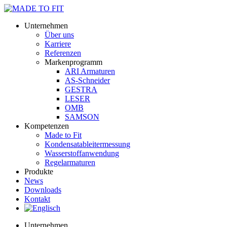
Unternehmen
Über uns
Karriere
Referenzen
Markenprogramm
ARI Armaturen
AS-Schneider
GESTRA
LESER
OMB
SAMSON
Kompetenzen
Made to Fit
Kondensat­ableiter­messung
Wasserstoff­anwendung
Regel­arma­turen
Produkte
News
Downloads
Kontakt
Unternehmen