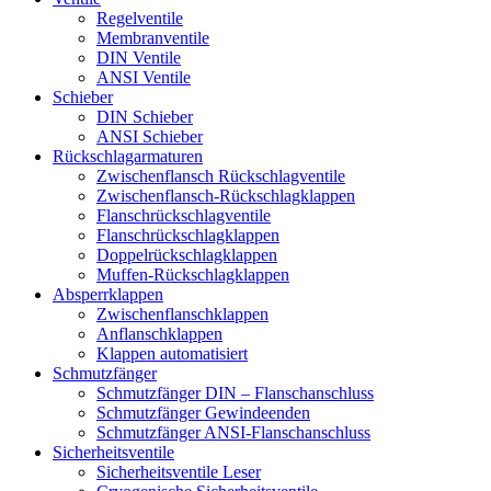
Regelventile
Membranventile
DIN Ventile
ANSI Ventile
Schieber
DIN Schieber
ANSI Schieber
Rückschlag­armaturen
Zwischenflansch Rückschlagventile
Zwischenflansch-Rückschlagklappen
Flanschrückschlagventile
Flanschrückschlagklappen
Doppelrückschlagklappen
Muffen-Rückschlagklappen
Absperrklappen
Zwischenflanschklappen
Anflanschklappen
Klappen automatisiert
Schmutzfänger
Schmutzfänger DIN – Flanschanschluss
Schmutzfänger Gewindeenden
Schmutzfänger ANSI-Flanschanschluss
Sicherheitsventile
Sicherheitsventile Leser