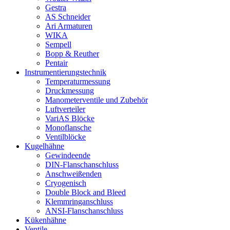
Gestra
AS Schneider
Ari Armaturen
WIKA
Sempell
Bopp & Reuther
Pentair
Instrumentierungs­technik
Temperaturmessung
Druckmessung
Manometerventile und Zubehör
Luftverteiler
VariAS Blöcke
Monoflansche
Ventilblöcke
Kugelhähne
Gewindeende
DIN-Flanschanschluss
Anschweißenden
Cryogenisch
Double Block and Bleed
Klemmringanschluss
ANSI-Flanschanschluss
Kükenhähne
Ventile