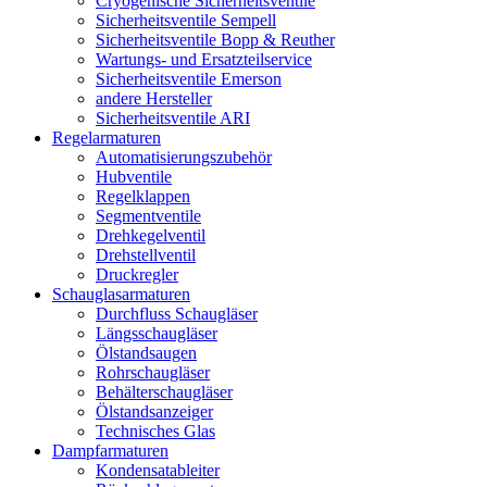
Cryogenische Sicherheitsventile
Sicherheitsventile Sempell
Sicherheitsventile Bopp & Reuther
Wartungs- und Ersatzteilservice
Sicherheitsventile Emerson
andere Hersteller
Sicherheitsventile ARI
Regelarmaturen
Automatisierungszubehör
Hubventile
Regelklappen
Segmentventile
Drehkegelventil
Drehstellventil
Druckregler
Schauglas­armaturen
Durchfluss Schaugläser
Längsschaugläser
Ölstandsaugen
Rohrschaugläser
Behälterschaugläser
Ölstandsanzeiger
Technisches Glas
Dampfarmaturen
Kondensatableiter