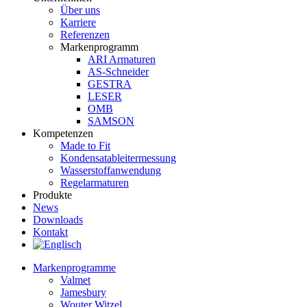
Über uns
Karriere
Referenzen
Markenprogramm
ARI Armaturen
AS-Schneider
GESTRA
LESER
OMB
SAMSON
Kompetenzen
Made to Fit
Kondensat­ableiter­messung
Wasserstoff­anwendung
Regel­arma­turen
Produkte
News
Downloads
Kontakt
Markenprogramme
Valmet
Jamesbury
Wouter Witzel