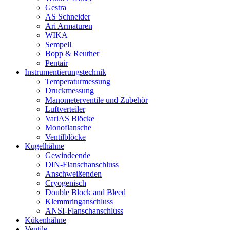
Gestra
AS Schneider
Ari Armaturen
WIKA
Sempell
Bopp & Reuther
Pentair
Instrumentierungs­technik
Temperaturmessung
Druckmessung
Manometerventile und Zubehör
Luftverteiler
VariAS Blöcke
Monoflansche
Ventilblöcke
Kugelhähne
Gewindeende
DIN-Flanschanschluss
Anschweißenden
Cryogenisch
Double Block and Bleed
Klemmringanschluss
ANSI-Flanschanschluss
Kükenhähne
Ventile