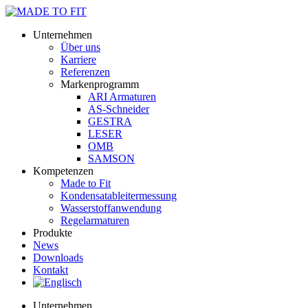
Unternehmen
Über uns
Karriere
Referenzen
Markenprogramm
ARI Armaturen
AS-Schneider
GESTRA
LESER
OMB
SAMSON
Kompetenzen
Made to Fit
Kondensat­ableiter­messung
Wasserstoff­anwendung
Regel­arma­turen
Produkte
News
Downloads
Kontakt
Unternehmen