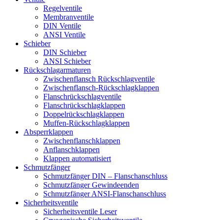
Regelventile
Membranventile
DIN Ventile
ANSI Ventile
Schieber
DIN Schieber
ANSI Schieber
Rückschlag­armaturen
Zwischenflansch Rückschlagventile
Zwischenflansch-Rückschlagklappen
Flanschrückschlagventile
Flanschrückschlagklappen
Doppelrückschlagklappen
Muffen-Rückschlagklappen
Absperrklappen
Zwischenflanschklappen
Anflanschklappen
Klappen automatisiert
Schmutzfänger
Schmutzfänger DIN – Flanschanschluss
Schmutzfänger Gewindeenden
Schmutzfänger ANSI-Flanschanschluss
Sicherheitsventile
Sicherheitsventile Leser