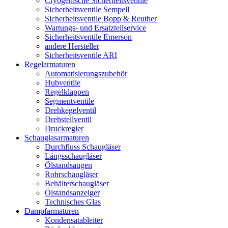
Cryogenische Sicherheitsventile
Sicherheitsventile Sempell
Sicherheitsventile Bopp & Reuther
Wartungs- und Ersatzteilservice
Sicherheitsventile Emerson
andere Hersteller
Sicherheitsventile ARI
Regelarmaturen
Automatisierungszubehör
Hubventile
Regelklappen
Segmentventile
Drehkegelventil
Drehstellventil
Druckregler
Schauglas­armaturen
Durchfluss Schaugläser
Längsschaugläser
Ölstandsaugen
Rohrschaugläser
Behälterschaugläser
Ölstandsanzeiger
Technisches Glas
Dampfarmaturen
Kondensatableiter