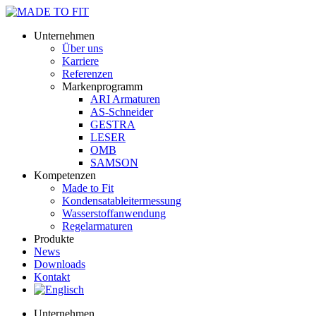
Unternehmen
Über uns
Karriere
Referenzen
Markenprogramm
ARI Armaturen
AS-Schneider
GESTRA
LESER
OMB
SAMSON
Kompetenzen
Made to Fit
Kondensat­ableiter­messung
Wasserstoff­anwendung
Regel­arma­turen
Produkte
News
Downloads
Kontakt
Unternehmen