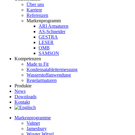
Über uns
Karriere
Referenzen
Markenprogramm
ARI Armaturen
AS-Schneider
GESTRA
LESER
OMB
SAMSON
Kompetenzen
Made to Fit
Kondensat­ableiter­messung
Wasserstoff­anwendung
Regel­arma­turen
Produkte
News
Downloads
Kontakt
Markenprogramme
Valmet
Jamesbury
Wouter Witzel