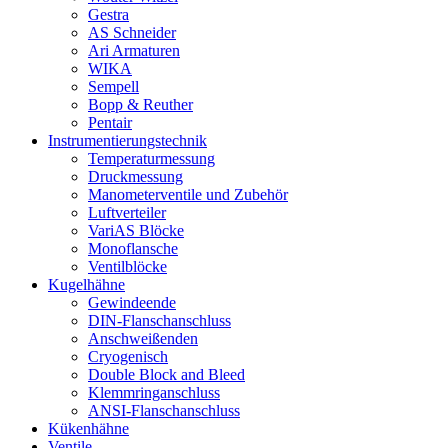
Gestra
AS Schneider
Ari Armaturen
WIKA
Sempell
Bopp & Reuther
Pentair
Instrumentierungs­technik
Temperaturmessung
Druckmessung
Manometerventile und Zubehör
Luftverteiler
VariAS Blöcke
Monoflansche
Ventilblöcke
Kugelhähne
Gewindeende
DIN-Flanschanschluss
Anschweißenden
Cryogenisch
Double Block and Bleed
Klemmringanschluss
ANSI-Flanschanschluss
Kükenhähne
Ventile