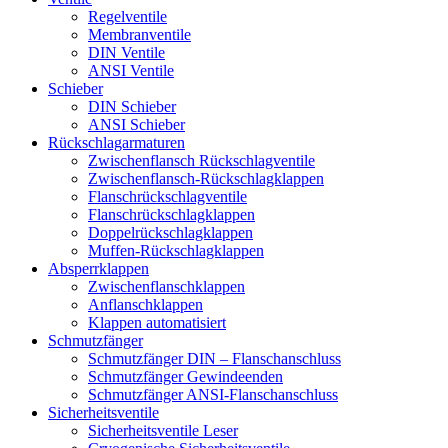
Regelventile
Membranventile
DIN Ventile
ANSI Ventile
Schieber
DIN Schieber
ANSI Schieber
Rückschlag­armaturen
Zwischenflansch Rückschlagventile
Zwischenflansch-Rückschlagklappen
Flanschrückschlagventile
Flanschrückschlagklappen
Doppelrückschlagklappen
Muffen-Rückschlagklappen
Absperrklappen
Zwischenflanschklappen
Anflanschklappen
Klappen automatisiert
Schmutzfänger
Schmutzfänger DIN – Flanschanschluss
Schmutzfänger Gewindeenden
Schmutzfänger ANSI-Flanschanschluss
Sicherheitsventile
Sicherheitsventile Leser