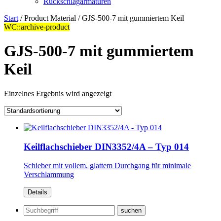
Rückschlagarmaturen
Start
/ Product Material / GJS-500-7 mit gummiertem Keil
WC::archive-product
GJS-500-7 mit gummiertem
Keil
Einzelnes Ergebnis wird angezeigt
Keilflachschieber DIN3352/4A – Typ 014
Schieber mit vollem, glattem Durchgang für minimale
Verschlammung
Details
Suchen
nach: