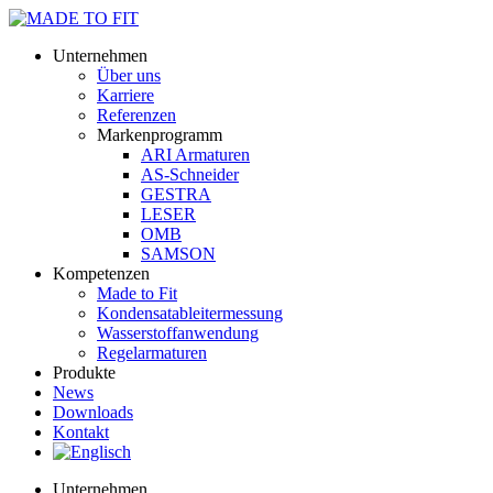
Unternehmen
Über uns
Karriere
Referenzen
Markenprogramm
ARI Armaturen
AS-Schneider
GESTRA
LESER
OMB
SAMSON
Kompetenzen
Made to Fit
Kondensat­ableiter­messung
Wasserstoff­anwendung
Regel­arma­turen
Produkte
News
Downloads
Kontakt
Unternehmen