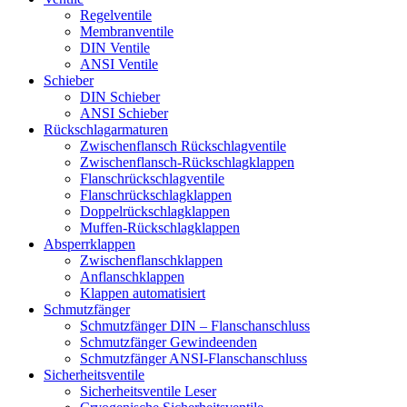
Regelventile
Membranventile
DIN Ventile
ANSI Ventile
Schieber
DIN Schieber
ANSI Schieber
Rückschlag­armaturen
Zwischenflansch Rückschlagventile
Zwischenflansch-Rückschlagklappen
Flanschrückschlagventile
Flanschrückschlagklappen
Doppelrückschlagklappen
Muffen-Rückschlagklappen
Absperrklappen
Zwischenflanschklappen
Anflanschklappen
Klappen automatisiert
Schmutzfänger
Schmutzfänger DIN – Flanschanschluss
Schmutzfänger Gewindeenden
Schmutzfänger ANSI-Flanschanschluss
Sicherheitsventile
Sicherheitsventile Leser