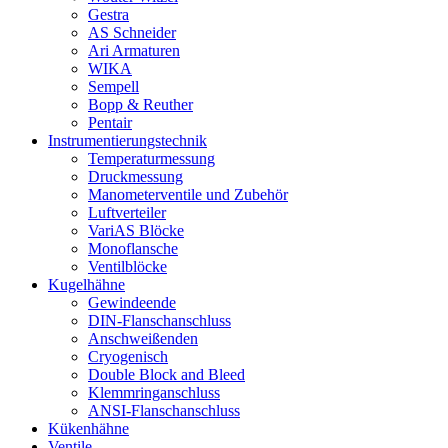
Gestra
AS Schneider
Ari Armaturen
WIKA
Sempell
Bopp & Reuther
Pentair
Instrumentierungs­technik
Temperaturmessung
Druckmessung
Manometerventile und Zubehör
Luftverteiler
VariAS Blöcke
Monoflansche
Ventilblöcke
Kugelhähne
Gewindeende
DIN-Flanschanschluss
Anschweißenden
Cryogenisch
Double Block and Bleed
Klemmringanschluss
ANSI-Flanschanschluss
Kükenhähne
Ventile