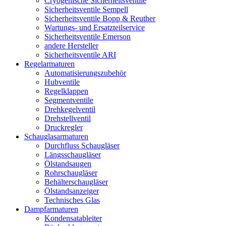
Cryogenische Sicherheitsventile
Sicherheitsventile Sempell
Sicherheitsventile Bopp & Reuther
Wartungs- und Ersatzteilservice
Sicherheitsventile Emerson
andere Hersteller
Sicherheitsventile ARI
Regelarmaturen
Automatisierungszubehör
Hubventile
Regelklappen
Segmentventile
Drehkegelventil
Drehstellventil
Druckregler
Schauglas­armaturen
Durchfluss Schaugläser
Längsschaugläser
Ölstandsaugen
Rohrschaugläser
Behälterschaugläser
Ölstandsanzeiger
Technisches Glas
Dampfarmaturen
Kondensatableiter