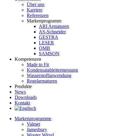
Über uns
Karriere
Referenzen
Markenprogramm
ARI Armaturen
AS-Schneider
GESTRA
LESER
OMB
SAMSON
Kompetenzen
Made to Fit
Kondensat­ableiter­messung
Wasserstoff­anwendung
Regel­arma­turen
Produkte
News
Downloads
Kontakt
Markenprogramme
Valmet
Jamesbury
Wouter Witzel