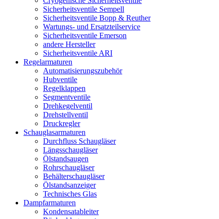
Cryogenische Sicherheitsventile
Sicherheitsventile Sempell
Sicherheitsventile Bopp & Reuther
Wartungs- und Ersatzteilservice
Sicherheitsventile Emerson
andere Hersteller
Sicherheitsventile ARI
Regelarmaturen
Automatisierungszubehör
Hubventile
Regelklappen
Segmentventile
Drehkegelventil
Drehstellventil
Druckregler
Schauglas­armaturen
Durchfluss Schaugläser
Längsschaugläser
Ölstandsaugen
Rohrschaugläser
Behälterschaugläser
Ölstandsanzeiger
Technisches Glas
Dampfarmaturen
Kondensatableiter