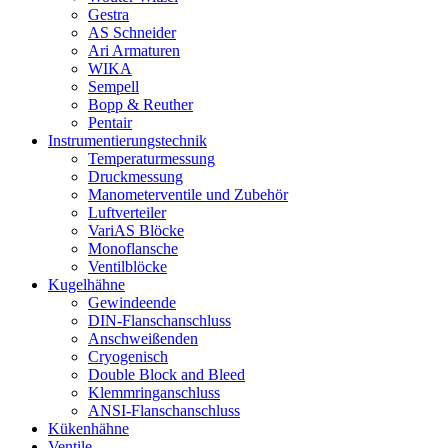
Gestra
AS Schneider
Ari Armaturen
WIKA
Sempell
Bopp & Reuther
Pentair
Instrumentierungs­technik
Temperaturmessung
Druckmessung
Manometerventile und Zubehör
Luftverteiler
VariAS Blöcke
Monoflansche
Ventilblöcke
Kugelhähne
Gewindeende
DIN-Flanschanschluss
Anschweißenden
Cryogenisch
Double Block and Bleed
Klemmringanschluss
ANSI-Flanschanschluss
Kükenhähne
Ventile