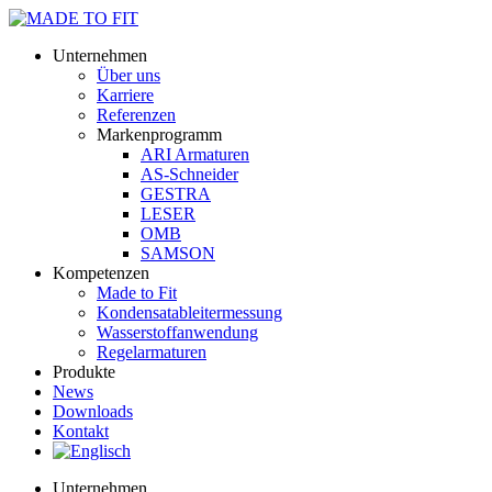
Unternehmen
Über uns
Karriere
Referenzen
Markenprogramm
ARI Armaturen
AS-Schneider
GESTRA
LESER
OMB
SAMSON
Kompetenzen
Made to Fit
Kondensat­ableiter­messung
Wasserstoff­anwendung
Regel­arma­turen
Produkte
News
Downloads
Kontakt
Unternehmen