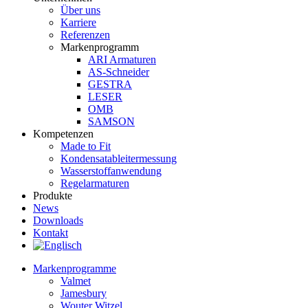
Über uns
Karriere
Referenzen
Markenprogramm
ARI Armaturen
AS-Schneider
GESTRA
LESER
OMB
SAMSON
Kompetenzen
Made to Fit
Kondensat­ableiter­messung
Wasserstoff­anwendung
Regel­arma­turen
Produkte
News
Downloads
Kontakt
Markenprogramme
Valmet
Jamesbury
Wouter Witzel