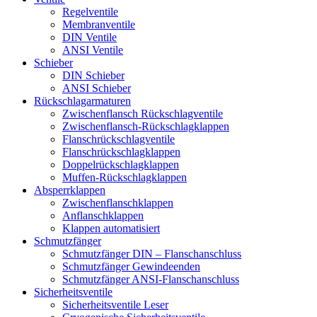
Regelventile
Membranventile
DIN Ventile
ANSI Ventile
Schieber
DIN Schieber
ANSI Schieber
Rückschlag­armaturen
Zwischenflansch Rückschlagventile
Zwischenflansch-Rückschlagklappen
Flanschrückschlagventile
Flanschrückschlagklappen
Doppelrückschlagklappen
Muffen-Rückschlagklappen
Absperrklappen
Zwischenflanschklappen
Anflanschklappen
Klappen automatisiert
Schmutzfänger
Schmutzfänger DIN – Flanschanschluss
Schmutzfänger Gewindeenden
Schmutzfänger ANSI-Flanschanschluss
Sicherheitsventile
Sicherheitsventile Leser