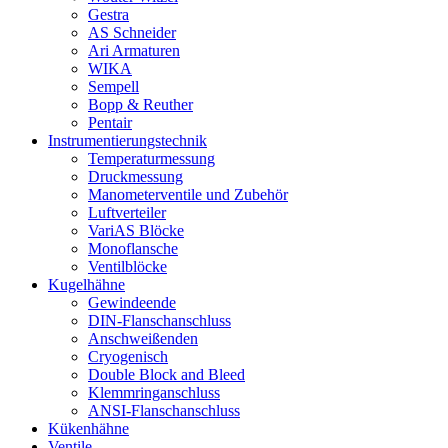
Gestra
AS Schneider
Ari Armaturen
WIKA
Sempell
Bopp & Reuther
Pentair
Instrumentierungs­technik
Temperaturmessung
Druckmessung
Manometerventile und Zubehör
Luftverteiler
VariAS Blöcke
Monoflansche
Ventilblöcke
Kugelhähne
Gewindeende
DIN-Flanschanschluss
Anschweißenden
Cryogenisch
Double Block and Bleed
Klemmringanschluss
ANSI-Flanschanschluss
Kükenhähne
Ventile