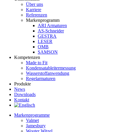
Über uns
Karriere
Referenzen
Markenprogramm
ARI Armaturen
AS-Schneider
GESTRA
LESER
OMB
SAMSON
Kompetenzen
Made to Fit
Kondensat­ableiter­messung
Wasserstoff­anwendung
Regel­arma­turen
Produkte
News
Downloads
Kontakt
Markenprogramme
Valmet
Jamesbury
Wouter Witzel