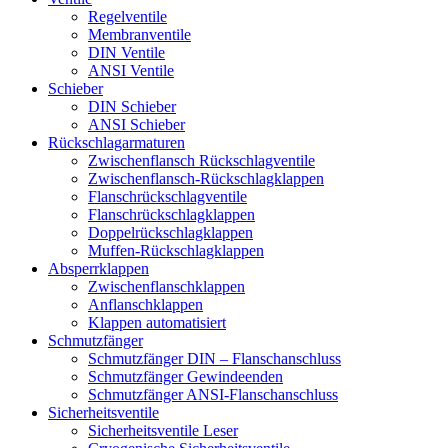
Regelventile
Membranventile
DIN Ventile
ANSI Ventile
Schieber
DIN Schieber
ANSI Schieber
Rückschlag­armaturen
Zwischenflansch Rückschlagventile
Zwischenflansch-Rückschlagklappen
Flanschrückschlagventile
Flanschrückschlagklappen
Doppelrückschlagklappen
Muffen-Rückschlagklappen
Absperrklappen
Zwischenflanschklappen
Anflanschklappen
Klappen automatisiert
Schmutzfänger
Schmutzfänger DIN – Flanschanschluss
Schmutzfänger Gewindeenden
Schmutzfänger ANSI-Flanschanschluss
Sicherheitsventile
Sicherheitsventile Leser