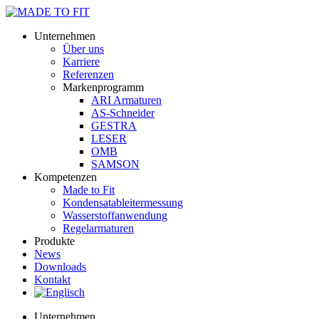
Unternehmen
Über uns
Karriere
Referenzen
Markenprogramm
ARI Armaturen
AS-Schneider
GESTRA
LESER
OMB
SAMSON
Kompetenzen
Made to Fit
Kondensat­ableiter­messung
Wasserstoff­anwendung
Regel­arma­turen
Produkte
News
Downloads
Kontakt
Unternehmen