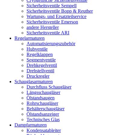
Cryogenische Sicherheitsventile
Sicherheitsventile Sempell
Sicherheitsventile Bopp & Reuther
Wartungs- und Ersatzteilservice
Sicherheitsventile Emerson
andere Hersteller
Sicherheitsventile ARI
Regelarmaturen
Automatisierungszubehör
Hubventile
Regelklappen
Segmentventile
Drehkegelventil
Drehstellventil
Druckregler
Schauglas­armaturen
Durchfluss Schaugläser
Längsschaugläser
Ölstandsaugen
Rohrschaugläser
Behälterschaugläser
Ölstandsanzeiger
Technisches Glas
Dampfarmaturen
Kondensatableiter