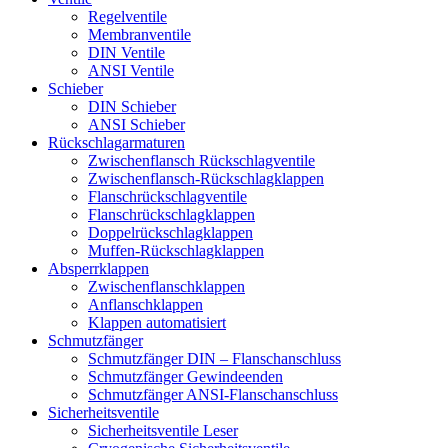
Regelventile
Membranventile
DIN Ventile
ANSI Ventile
Schieber
DIN Schieber
ANSI Schieber
Rückschlag­armaturen
Zwischenflansch Rückschlagventile
Zwischenflansch-Rückschlagklappen
Flanschrückschlagventile
Flanschrückschlagklappen
Doppelrückschlagklappen
Muffen-Rückschlagklappen
Absperrklappen
Zwischenflanschklappen
Anflanschklappen
Klappen automatisiert
Schmutzfänger
Schmutzfänger DIN – Flanschanschluss
Schmutzfänger Gewindeenden
Schmutzfänger ANSI-Flanschanschluss
Sicherheitsventile
Sicherheitsventile Leser