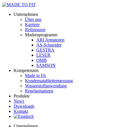
Unternehmen
Über uns
Karriere
Referenzen
Markenprogramm
ARI Armaturen
AS-Schneider
GESTRA
LESER
OMB
SAMSON
Kompetenzen
Made to Fit
Kondensat­ableiter­messung
Wasserstoff­anwendung
Regel­arma­turen
Produkte
News
Downloads
Kontakt
Unternehmen