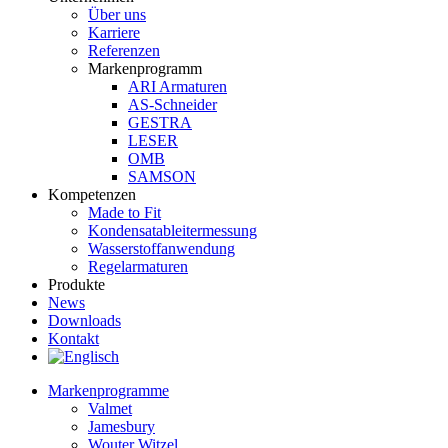
Über uns
Karriere
Referenzen
Markenprogramm
ARI Armaturen
AS-Schneider
GESTRA
LESER
OMB
SAMSON
Kompetenzen
Made to Fit
Kondensat­ableiter­messung
Wasserstoff­anwendung
Regel­arma­turen
Produkte
News
Downloads
Kontakt
Markenprogramme
Valmet
Jamesbury
Wouter Witzel