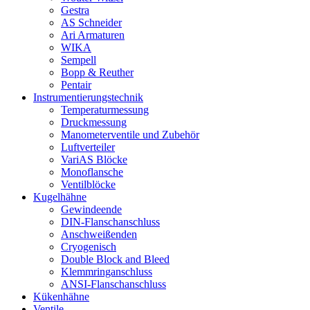
Gestra
AS Schneider
Ari Armaturen
WIKA
Sempell
Bopp & Reuther
Pentair
Instrumentierungs­technik
Temperaturmessung
Druckmessung
Manometerventile und Zubehör
Luftverteiler
VariAS Blöcke
Monoflansche
Ventilblöcke
Kugelhähne
Gewindeende
DIN-Flanschanschluss
Anschweißenden
Cryogenisch
Double Block and Bleed
Klemmringanschluss
ANSI-Flanschanschluss
Kükenhähne
Ventile