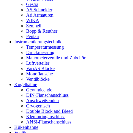
Gestra
AS Schneider
Ari Armaturen
WIKA
Sempell
Bopp & Reuther
Pentair
Instrumentierungs­technik
Temperaturmessung
Druckmessung
Manometerventile und Zubehör
Luftverteiler
VariAS Blöcke
Monoflansche
Ventilblöcke
Kugelhähne
Gewindeende
DIN-Flanschanschluss
Anschweißenden
Cryogenisch
Double Block and Bleed
Klemmringanschluss
ANSI-Flanschanschluss
Kükenhähne
Ventile