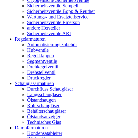
Cryogenische Sicherheitsventile
Sicherheitsventile Sempell
Sicherheitsventile Bopp & Reuther
Wartungs- und Ersatzteilservice
Sicherheitsventile Emerson
andere Hersteller
Sicherheitsventile ARI
Regelarmaturen
Automatisierungszubehör
Hubventile
Regelklappen
Segmentventile
Drehkegelventil
Drehstellventil
Druckregler
Schauglas­armaturen
Durchfluss Schaugläser
Längsschaugläser
Ölstandsaugen
Rohrschaugläser
Behälterschaugläser
Ölstandsanzeiger
Technisches Glas
Dampfarmaturen
Kondensatableiter