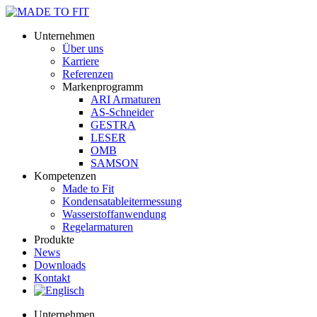
Unternehmen
Über uns
Karriere
Referenzen
Markenprogramm
ARI Armaturen
AS-Schneider
GESTRA
LESER
OMB
SAMSON
Kompetenzen
Made to Fit
Kondensat­ableiter­messung
Wasserstoff­anwendung
Regel­arma­turen
Produkte
News
Downloads
Kontakt
Unternehmen