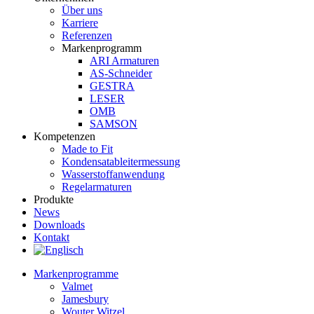
Über uns
Karriere
Referenzen
Markenprogramm
ARI Armaturen
AS-Schneider
GESTRA
LESER
OMB
SAMSON
Kompetenzen
Made to Fit
Kondensat­ableiter­messung
Wasserstoff­anwendung
Regel­arma­turen
Produkte
News
Downloads
Kontakt
Markenprogramme
Valmet
Jamesbury
Wouter Witzel