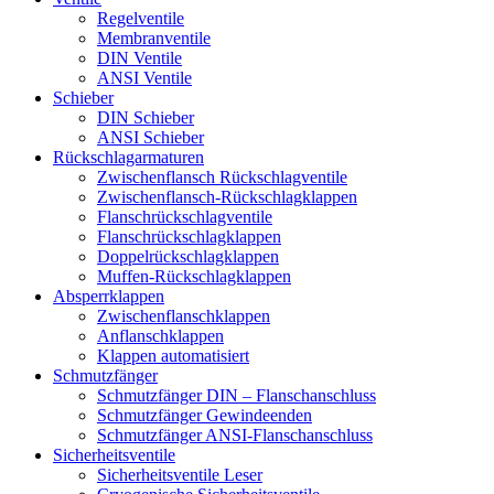
Regelventile
Membranventile
DIN Ventile
ANSI Ventile
Schieber
DIN Schieber
ANSI Schieber
Rückschlag­armaturen
Zwischenflansch Rückschlagventile
Zwischenflansch-Rückschlagklappen
Flanschrückschlagventile
Flanschrückschlagklappen
Doppelrückschlagklappen
Muffen-Rückschlagklappen
Absperrklappen
Zwischenflanschklappen
Anflanschklappen
Klappen automatisiert
Schmutzfänger
Schmutzfänger DIN – Flanschanschluss
Schmutzfänger Gewindeenden
Schmutzfänger ANSI-Flanschanschluss
Sicherheitsventile
Sicherheitsventile Leser