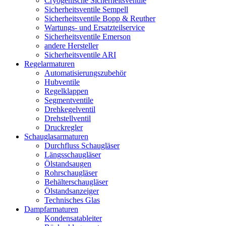
Cryogenische Sicherheitsventile
Sicherheitsventile Sempell
Sicherheitsventile Bopp & Reuther
Wartungs- und Ersatzteilservice
Sicherheitsventile Emerson
andere Hersteller
Sicherheitsventile ARI
Regelarmaturen
Automatisierungszubehör
Hubventile
Regelklappen
Segmentventile
Drehkegelventil
Drehstellventil
Druckregler
Schauglas­armaturen
Durchfluss Schaugläser
Längsschaugläser
Ölstandsaugen
Rohrschaugläser
Behälterschaugläser
Ölstandsanzeiger
Technisches Glas
Dampfarmaturen
Kondensatableiter