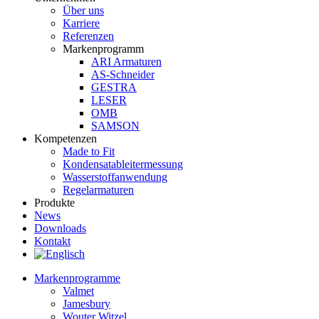
Über uns
Karriere
Referenzen
Markenprogramm
ARI Armaturen
AS-Schneider
GESTRA
LESER
OMB
SAMSON
Kompetenzen
Made to Fit
Kondensat­ableiter­messung
Wasserstoff­anwendung
Regel­arma­turen
Produkte
News
Downloads
Kontakt
Markenprogramme
Valmet
Jamesbury
Wouter Witzel