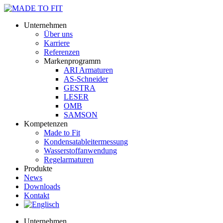
Unternehmen
Über uns
Karriere
Referenzen
Markenprogramm
ARI Armaturen
AS-Schneider
GESTRA
LESER
OMB
SAMSON
Kompetenzen
Made to Fit
Kondensat­ableiter­messung
Wasserstoff­anwendung
Regel­arma­turen
Produkte
News
Downloads
Kontakt
Unternehmen