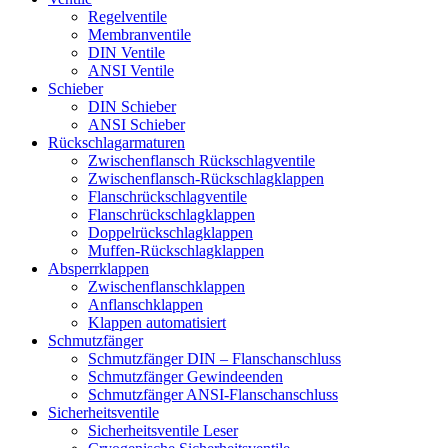
Regelventile
Membranventile
DIN Ventile
ANSI Ventile
Schieber
DIN Schieber
ANSI Schieber
Rückschlag­armaturen
Zwischenflansch Rückschlagventile
Zwischenflansch-Rückschlagklappen
Flanschrückschlagventile
Flanschrückschlagklappen
Doppelrückschlagklappen
Muffen-Rückschlagklappen
Absperrklappen
Zwischenflanschklappen
Anflanschklappen
Klappen automatisiert
Schmutzfänger
Schmutzfänger DIN – Flanschanschluss
Schmutzfänger Gewindeenden
Schmutzfänger ANSI-Flanschanschluss
Sicherheitsventile
Sicherheitsventile Leser