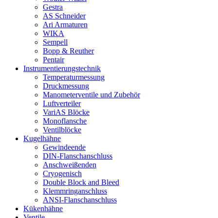
Gestra
AS Schneider
Ari Armaturen
WIKA
Sempell
Bopp & Reuther
Pentair
Instrumentierungs­technik
Temperaturmessung
Druckmessung
Manometerventile und Zubehör
Luftverteiler
VariAS Blöcke
Monoflansche
Ventilblöcke
Kugelhähne
Gewindeende
DIN-Flanschanschluss
Anschweißenden
Cryogenisch
Double Block and Bleed
Klemmringanschluss
ANSI-Flanschanschluss
Kükenhähne
Ventile