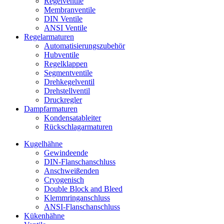
Regelventile
Membranventile
DIN Ventile
ANSI Ventile
Regelarmaturen
Automatisierungszubehör
Hubventile
Regelklappen
Segmentventile
Drehkegelventil
Drehstellventil
Druckregler
Dampfarmaturen
Kondensatableiter
Rückschlagarmaturen
Kugelhähne
Gewindeende
DIN-Flanschanschluss
Anschweißenden
Cryogenisch
Double Block and Bleed
Klemmringanschluss
ANSI-Flanschanschluss
Kükenhähne