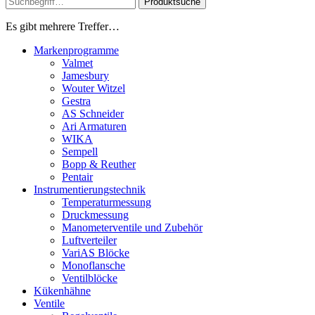
Produktsuche
Es gibt mehrere Treffer…
Markenprogramme
Valmet
Jamesbury
Wouter Witzel
Gestra
AS Schneider
Ari Armaturen
WIKA
Sempell
Bopp & Reuther
Pentair
Instrumentierungs­technik
Temperaturmessung
Druckmessung
Manometerventile und Zubehör
Luftverteiler
VariAS Blöcke
Monoflansche
Ventilblöcke
Kükenhähne
Ventile