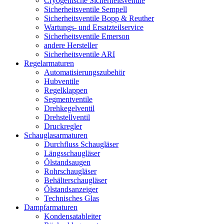
Cryogenische Sicherheitsventile
Sicherheitsventile Sempell
Sicherheitsventile Bopp & Reuther
Wartungs- und Ersatzteilservice
Sicherheitsventile Emerson
andere Hersteller
Sicherheitsventile ARI
Regelarmaturen
Automatisierungszubehör
Hubventile
Regelklappen
Segmentventile
Drehkegelventil
Drehstellventil
Druckregler
Schauglas­armaturen
Durchfluss Schaugläser
Längsschaugläser
Ölstandsaugen
Rohrschaugläser
Behälterschaugläser
Ölstandsanzeiger
Technisches Glas
Dampfarmaturen
Kondensatableiter