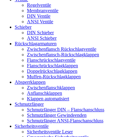
Regelventile
Membranventile
DIN Ventile
ANSI Ventile
Schieber
DIN Schieber
ANSI Schieber
Rückschlag­armaturen
Zwischenflansch Rückschlagventile
Zwischenflansch-Rückschlagklappen
Flanschrückschlagventile
Flanschrückschlagklappen
Doppelrückschlagklappen
Muffen-Rückschlagklappen
Absperrklappen
Zwischenflanschklappen
Anflanschklappen
Klappen automatisiert
Schmutzfänger
Schmutzfänger DIN – Flanschanschluss
Schmutzfänger Gewindeenden
Schmutzfänger ANSI-Flanschanschluss
Sicherheitsventile
Sicherheitsventile Leser