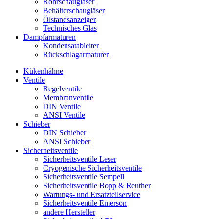
Rohrschaugläser
Behälterschaugläser
Ölstandsanzeiger
Technisches Glas
Dampfarmaturen
Kondensatableiter
Rückschlagarmaturen
Kükenhähne
Ventile
Regelventile
Membranventile
DIN Ventile
ANSI Ventile
Schieber
DIN Schieber
ANSI Schieber
Sicherheitsventile
Sicherheitsventile Leser
Cryogenische Sicherheitsventile
Sicherheitsventile Sempell
Sicherheitsventile Bopp & Reuther
Wartungs- und Ersatzteilservice
Sicherheitsventile Emerson
andere Hersteller