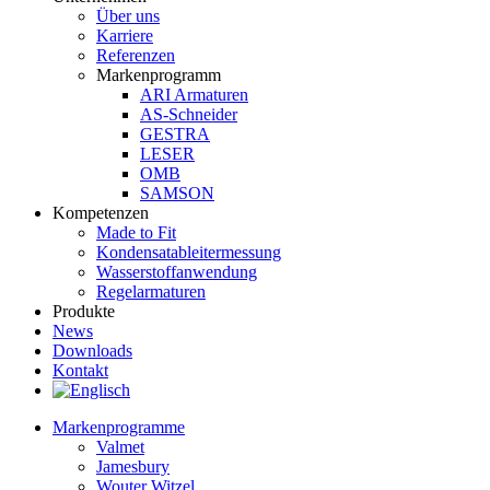
Über uns
Karriere
Referenzen
Markenprogramm
ARI Armaturen
AS-Schneider
GESTRA
LESER
OMB
SAMSON
Kompetenzen
Made to Fit
Kondensat­ableiter­messung
Wasserstoff­anwendung
Regel­arma­turen
Produkte
News
Downloads
Kontakt
Markenprogramme
Valmet
Jamesbury
Wouter Witzel