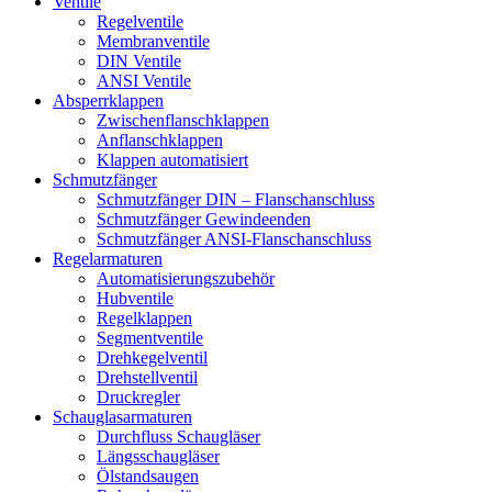
Ventile
Regelventile
Membranventile
DIN Ventile
ANSI Ventile
Absperrklappen
Zwischenflanschklappen
Anflanschklappen
Klappen automatisiert
Schmutzfänger
Schmutzfänger DIN – Flanschanschluss
Schmutzfänger Gewindeenden
Schmutzfänger ANSI-Flanschanschluss
Regelarmaturen
Automatisierungszubehör
Hubventile
Regelklappen
Segmentventile
Drehkegelventil
Drehstellventil
Druckregler
Schauglas­armaturen
Durchfluss Schaugläser
Längsschaugläser
Ölstandsaugen