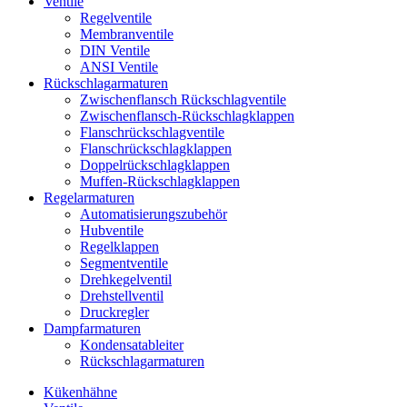
Ventile
Regelventile
Membranventile
DIN Ventile
ANSI Ventile
Rückschlag­armaturen
Zwischenflansch Rückschlagventile
Zwischenflansch-Rückschlagklappen
Flanschrückschlagventile
Flanschrückschlagklappen
Doppelrückschlagklappen
Muffen-Rückschlagklappen
Regelarmaturen
Automatisierungszubehör
Hubventile
Regelklappen
Segmentventile
Drehkegelventil
Drehstellventil
Druckregler
Dampfarmaturen
Kondensatableiter
Rückschlagarmaturen
Kükenhähne