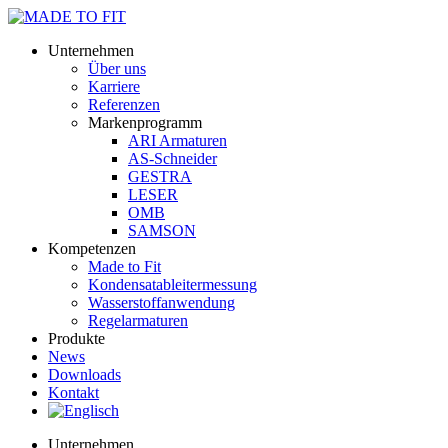
Unternehmen
Über uns
Karriere
Referenzen
Markenprogramm
ARI Armaturen
AS-Schneider
GESTRA
LESER
OMB
SAMSON
Kompetenzen
Made to Fit
Kondensat­ableiter­messung
Wasserstoff­anwendung
Regel­arma­turen
Produkte
News
Downloads
Kontakt
Unternehmen