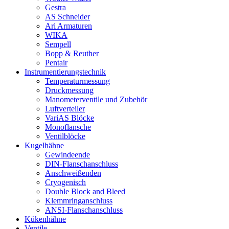
Gestra
AS Schneider
Ari Armaturen
WIKA
Sempell
Bopp & Reuther
Pentair
Instrumentierungs­technik
Temperaturmessung
Druckmessung
Manometerventile und Zubehör
Luftverteiler
VariAS Blöcke
Monoflansche
Ventilblöcke
Kugelhähne
Gewindeende
DIN-Flanschanschluss
Anschweißenden
Cryogenisch
Double Block and Bleed
Klemmringanschluss
ANSI-Flanschanschluss
Kükenhähne
Ventile