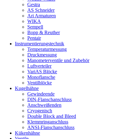
Gestra
AS Schneider
Ari Armaturen
WIKA
Sempell
Bopp & Reuther
Pentair
Instrumentierungs­technik
Temperaturmessung
Druckmessung
Manometerventile und Zubehör
Luftverteiler
VariAS Blöcke
Monoflansche
Ventilblöcke
Kugelhähne
Gewindeende
DIN-Flanschanschluss
Anschweißenden
Cryogenisch
Double Block and Bleed
Klemmringanschluss
ANSI-Flanschanschluss
Kükenhähne
Ventile