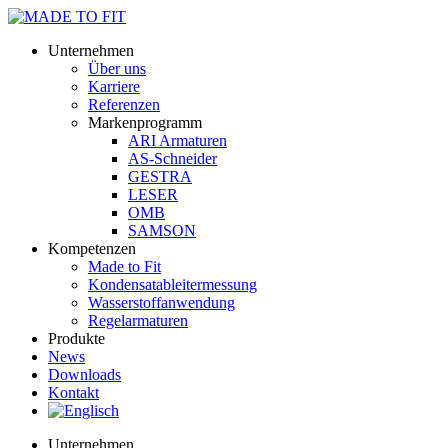
Unternehmen
Über uns
Karriere
Referenzen
Markenprogramm
ARI Armaturen
AS-Schneider
GESTRA
LESER
OMB
SAMSON
Kompetenzen
Made to Fit
Kondensat­ableiter­messung
Wasserstoff­anwendung
Regel­arma­turen
Produkte
News
Downloads
Kontakt
Unternehmen