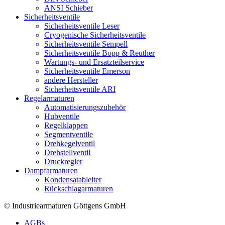
ANSI Schieber
Sicherheitsventile
Sicherheitsventile Leser
Cryogenische Sicherheitsventile
Sicherheitsventile Sempell
Sicherheitsventile Bopp & Reuther
Wartungs- und Ersatzteilservice
Sicherheitsventile Emerson
andere Hersteller
Sicherheitsventile ARI
Regelarmaturen
Automatisierungszubehör
Hubventile
Regelklappen
Segmentventile
Drehkegelventil
Drehstellventil
Druckregler
Dampfarmaturen
Kondensatableiter
Rückschlagarmaturen
© Industriearmaturen Göttgens GmbH
AGBs