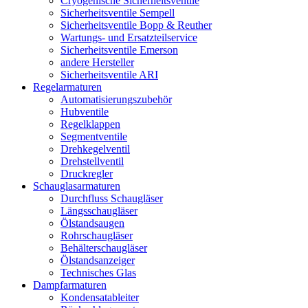
Cryogenische Sicherheitsventile
Sicherheitsventile Sempell
Sicherheitsventile Bopp & Reuther
Wartungs- und Ersatzteilservice
Sicherheitsventile Emerson
andere Hersteller
Sicherheitsventile ARI
Regelarmaturen
Automatisierungszubehör
Hubventile
Regelklappen
Segmentventile
Drehkegelventil
Drehstellventil
Druckregler
Schauglas­armaturen
Durchfluss Schaugläser
Längsschaugläser
Ölstandsaugen
Rohrschaugläser
Behälterschaugläser
Ölstandsanzeiger
Technisches Glas
Dampfarmaturen
Kondensatableiter