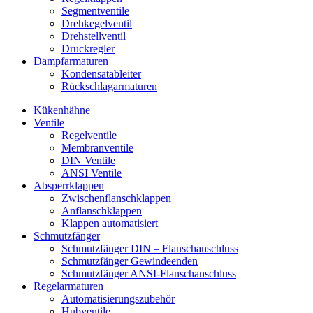
Segmentventile
Drehkegelventil
Drehstellventil
Druckregler
Dampfarmaturen
Kondensatableiter
Rückschlagarmaturen
Kükenhähne
Ventile
Regelventile
Membranventile
DIN Ventile
ANSI Ventile
Absperrklappen
Zwischenflanschklappen
Anflanschklappen
Klappen automatisiert
Schmutzfänger
Schmutzfänger DIN – Flanschanschluss
Schmutzfänger Gewindeenden
Schmutzfänger ANSI-Flanschanschluss
Regelarmaturen
Automatisierungszubehör
Hubventile