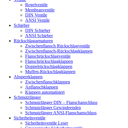
Regelventile
Membranventile
DIN Ventile
ANSI Ventile
Schieber
DIN Schieber
ANSI Schieber
Rückschlag­armaturen
Zwischenflansch Rückschlagventile
Zwischenflansch-Rückschlagklappen
Flanschrückschlagventile
Flanschrückschlagklappen
Doppelrückschlagklappen
Muffen-Rückschlagklappen
Absperrklappen
Zwischenflanschklappen
Anflanschklappen
Klappen automatisiert
Schmutzfänger
Schmutzfänger DIN – Flanschanschluss
Schmutzfänger Gewindeenden
Schmutzfänger ANSI-Flanschanschluss
Sicherheitsventile
Sicherheitsventile Leser