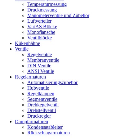
Temperaturmessung
Druckmessung
Manometerventile und Zubehör
Luftverteiler
VariAS Blöcke
Monoflansche
Ventilblöcke
Kükenhähne
Ventile
Regelventile
Membranventile
DIN Ventile
ANSI Ventile
Regelarmaturen
Automatisierungszubehör
Hubventile
Regelklappen
Segmentventile
Drehkegelventil
Drehstellventil
Druckregler
Dampfarmaturen
Kondensatableiter
Rückschlagarmaturen