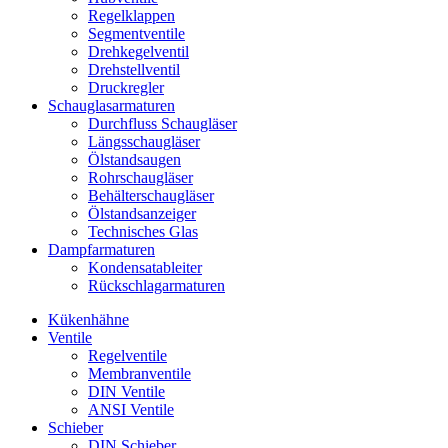
Regelklappen
Segmentventile
Drehkegelventil
Drehstellventil
Druckregler
Schauglas­armaturen
Durchfluss Schaugläser
Längsschaugläser
Ölstandsaugen
Rohrschaugläser
Behälterschaugläser
Ölstandsanzeiger
Technisches Glas
Dampfarmaturen
Kondensatableiter
Rückschlagarmaturen
Kükenhähne
Ventile
Regelventile
Membranventile
DIN Ventile
ANSI Ventile
Schieber
DIN Schieber