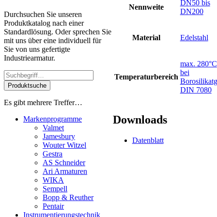
DN50 bis
Nennweite
DN200
Durchsuchen Sie unseren
Produktkatalog nach einer
Standardlösung. Oder sprechen Sie
Material
Edelstahl
mit uns über eine individuell für
Sie von uns gefertigte
Industriearmatur.
max. 280°C
bei
Temperaturbereich
Borosilikatg
Produktsuche
DIN 7080
Es gibt mehrere Treffer…
Downloads
Markenprogramme
Valmet
Jamesbury
Datenblatt
Wouter Witzel
Gestra
AS Schneider
Ari Armaturen
WIKA
Sempell
Bopp & Reuther
Pentair
Instrumentierungs­technik