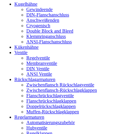
Kugelhähne
Gewindeende
DIN-Flanschanschluss
Anschweißenden
Cryogenisch
Double Block and Bleed
Klemmringanschluss
ANSI-Flanschanschluss
Kükenhähne
Ventile
Regelventile
Membranventile
DIN Ventile
ANSI Ventile
Rückschlag­armaturen
Zwischenflansch Rückschlagventile
Zwischenflansch-Rückschlagklappen
Flanschrückschlagventile
Flanschrückschlagklappen
Doppelrückschlagklappen
Muffen-Rückschlagklappen
Regelarmaturen
Automatisierungszubehör
Hubventile
Regelklappen