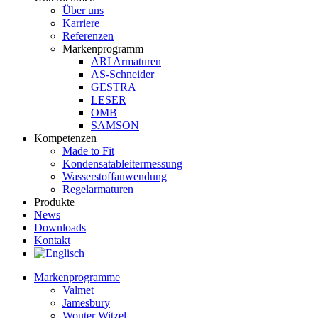
Über uns
Karriere
Referenzen
Markenprogramm
ARI Armaturen
AS-Schneider
GESTRA
LESER
OMB
SAMSON
Kompetenzen
Made to Fit
Kondensat­ableiter­messung
Wasserstoff­anwendung
Regel­arma­turen
Produkte
News
Downloads
Kontakt
Markenprogramme
Valmet
Jamesbury
Wouter Witzel