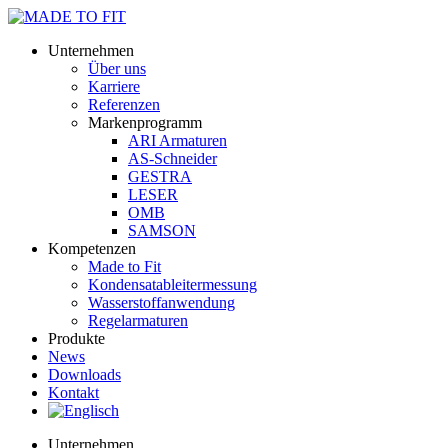
Unternehmen
Über uns
Karriere
Referenzen
Markenprogramm
ARI Armaturen
AS-Schneider
GESTRA
LESER
OMB
SAMSON
Kompetenzen
Made to Fit
Kondensat­ableiter­messung
Wasserstoff­anwendung
Regel­arma­turen
Produkte
News
Downloads
Kontakt
Unternehmen