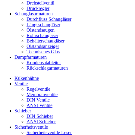
Drehstellventil
Druckregler
Schauglas­armaturen
Durchfluss Schaugläser
Längsschaugläser
Ölstandsaugen
Rohrschaugläser
Behälterschaugläser
Ölstandsanzeiger
Technisches Glas
Dampfarmaturen
Kondensatableiter
Rückschlagarmaturen
Kükenhähne
Ventile
Regelventile
Membranventile
DIN Ventile
ANSI Ventile
Schieber
DIN Schieber
ANSI Schieber
Sicherheitsventile
Sicherheitsventile Leser