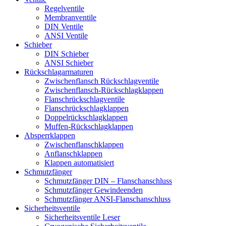
Regelventile
Membranventile
DIN Ventile
ANSI Ventile
Schieber
DIN Schieber
ANSI Schieber
Rückschlag­armaturen
Zwischenflansch Rückschlagventile
Zwischenflansch-Rückschlagklappen
Flanschrückschlagventile
Flanschrückschlagklappen
Doppelrückschlagklappen
Muffen-Rückschlagklappen
Absperrklappen
Zwischenflanschklappen
Anflanschklappen
Klappen automatisiert
Schmutzfänger
Schmutzfänger DIN – Flanschanschluss
Schmutzfänger Gewindeenden
Schmutzfänger ANSI-Flanschanschluss
Sicherheitsventile
Sicherheitsventile Leser