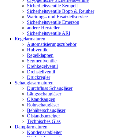
Cryogenische Sicherheitsventile
Sicherheitsventile Sempell
Sicherheitsventile Bopp & Reuther
Wartungs- und Ersatzteilservice
Sicherheitsventile Emerson
andere Hersteller
Sicherheitsventile ARI
Regelarmaturen
Automatisierungszubehör
Hubventile
Regelklappen
Segmentventile
Drehkegelventil
Drehstellventil
Druckregler
Schauglas­armaturen
Durchfluss Schaugläser
Längsschaugläser
Ölstandsaugen
Rohrschaugläser
Behälterschaugläser
Ölstandsanzeiger
Technisches Glas
Dampfarmaturen
Kondensatableiter