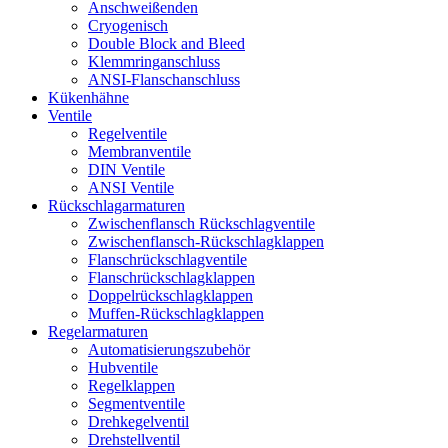
Anschweißenden
Cryogenisch
Double Block and Bleed
Klemmringanschluss
ANSI-Flanschanschluss
Kükenhähne
Ventile
Regelventile
Membranventile
DIN Ventile
ANSI Ventile
Rückschlag­armaturen
Zwischenflansch Rückschlagventile
Zwischenflansch-Rückschlagklappen
Flanschrückschlagventile
Flanschrückschlagklappen
Doppelrückschlagklappen
Muffen-Rückschlagklappen
Regelarmaturen
Automatisierungszubehör
Hubventile
Regelklappen
Segmentventile
Drehkegelventil
Drehstellventil