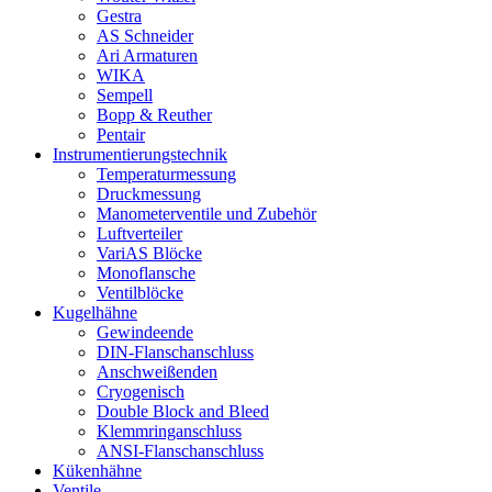
Gestra
AS Schneider
Ari Armaturen
WIKA
Sempell
Bopp & Reuther
Pentair
Instrumentierungs­technik
Temperaturmessung
Druckmessung
Manometerventile und Zubehör
Luftverteiler
VariAS Blöcke
Monoflansche
Ventilblöcke
Kugelhähne
Gewindeende
DIN-Flanschanschluss
Anschweißenden
Cryogenisch
Double Block and Bleed
Klemmringanschluss
ANSI-Flanschanschluss
Kükenhähne
Ventile