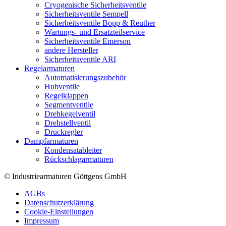
Cryogenische Sicherheitsventile
Sicherheitsventile Sempell
Sicherheitsventile Bopp & Reuther
Wartungs- und Ersatzteilservice
Sicherheitsventile Emerson
andere Hersteller
Sicherheitsventile ARI
Regelarmaturen
Automatisierungszubehör
Hubventile
Regelklappen
Segmentventile
Drehkegelventil
Drehstellventil
Druckregler
Dampfarmaturen
Kondensatableiter
Rückschlagarmaturen
© Industriearmaturen Göttgens GmbH
AGBs
Datenschutzerklärung
Cookie-Einstellungen
Impressum