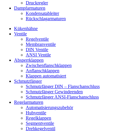
Druckregler
Dampfarmaturen
Kondensatableiter
Rückschlagarmaturen
Kükenhähne
Ventile
Regelventile
Membranventile
DIN Ventile
ANSI Ventile
Absperrklappen
Zwischenflanschklappen
Anflanschklappen
Klappen automatisiert
Schmutzfänger
Schmutzfänger DIN – Flanschanschluss
Schmutzfänger Gewindeenden
Schmutzfänger ANSI-Flanschanschluss
Regelarmaturen
Automatisierungszubehör
Hubventile
Regelklappen
Segmentventile
Drehkegelventil