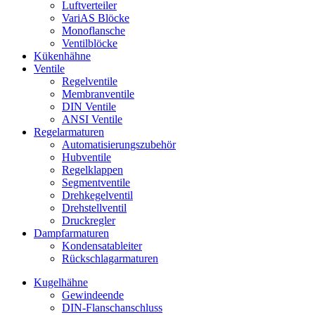
Luftverteiler
VariAS Blöcke
Monoflansche
Ventilblöcke
Kükenhähne
Ventile
Regelventile
Membranventile
DIN Ventile
ANSI Ventile
Regelarmaturen
Automatisierungszubehör
Hubventile
Regelklappen
Segmentventile
Drehkegelventil
Drehstellventil
Druckregler
Dampfarmaturen
Kondensatableiter
Rückschlagarmaturen
Kugelhähne
Gewindeende
DIN-Flanschanschluss