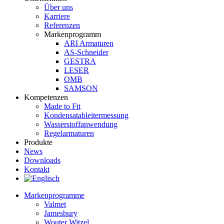
Über uns
Karriere
Referenzen
Markenprogramm
ARI Armaturen
AS-Schneider
GESTRA
LESER
OMB
SAMSON
Kompetenzen
Made to Fit
Kondensat­ableiter­messung
Wasserstoff­anwendung
Regel­arma­turen
Produkte
News
Downloads
Kontakt
Markenprogramme
Valmet
Jamesbury
Wouter Witzel