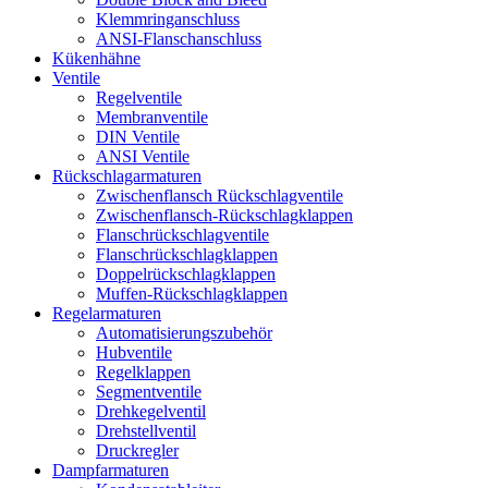
Klemmringanschluss
ANSI-Flanschanschluss
Kükenhähne
Ventile
Regelventile
Membranventile
DIN Ventile
ANSI Ventile
Rückschlag­armaturen
Zwischenflansch Rückschlagventile
Zwischenflansch-Rückschlagklappen
Flanschrückschlagventile
Flanschrückschlagklappen
Doppelrückschlagklappen
Muffen-Rückschlagklappen
Regelarmaturen
Automatisierungszubehör
Hubventile
Regelklappen
Segmentventile
Drehkegelventil
Drehstellventil
Druckregler
Dampfarmaturen