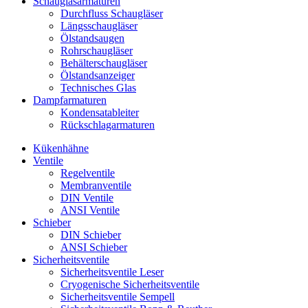
Schauglas­armaturen
Durchfluss Schaugläser
Längsschaugläser
Ölstandsaugen
Rohrschaugläser
Behälterschaugläser
Ölstandsanzeiger
Technisches Glas
Dampfarmaturen
Kondensatableiter
Rückschlagarmaturen
Kükenhähne
Ventile
Regelventile
Membranventile
DIN Ventile
ANSI Ventile
Schieber
DIN Schieber
ANSI Schieber
Sicherheitsventile
Sicherheitsventile Leser
Cryogenische Sicherheitsventile
Sicherheitsventile Sempell