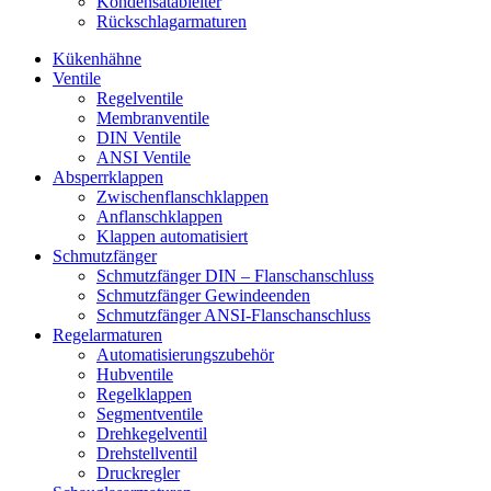
Kondensatableiter
Rückschlagarmaturen
Kükenhähne
Ventile
Regelventile
Membranventile
DIN Ventile
ANSI Ventile
Absperrklappen
Zwischenflanschklappen
Anflanschklappen
Klappen automatisiert
Schmutzfänger
Schmutzfänger DIN – Flanschanschluss
Schmutzfänger Gewindeenden
Schmutzfänger ANSI-Flanschanschluss
Regelarmaturen
Automatisierungszubehör
Hubventile
Regelklappen
Segmentventile
Drehkegelventil
Drehstellventil
Druckregler