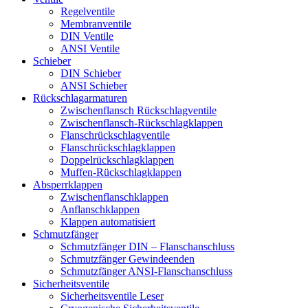
Regelventile
Membranventile
DIN Ventile
ANSI Ventile
Schieber
DIN Schieber
ANSI Schieber
Rückschlag­armaturen
Zwischenflansch Rückschlagventile
Zwischenflansch-Rückschlagklappen
Flanschrückschlagventile
Flanschrückschlagklappen
Doppelrückschlagklappen
Muffen-Rückschlagklappen
Absperrklappen
Zwischenflanschklappen
Anflanschklappen
Klappen automatisiert
Schmutzfänger
Schmutzfänger DIN – Flanschanschluss
Schmutzfänger Gewindeenden
Schmutzfänger ANSI-Flanschanschluss
Sicherheitsventile
Sicherheitsventile Leser