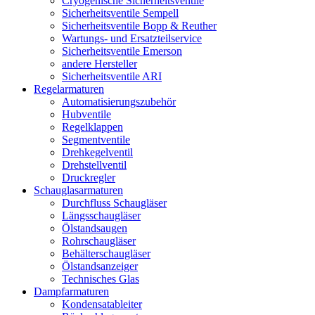
Cryogenische Sicherheitsventile
Sicherheitsventile Sempell
Sicherheitsventile Bopp & Reuther
Wartungs- und Ersatzteilservice
Sicherheitsventile Emerson
andere Hersteller
Sicherheitsventile ARI
Regelarmaturen
Automatisierungszubehör
Hubventile
Regelklappen
Segmentventile
Drehkegelventil
Drehstellventil
Druckregler
Schauglas­armaturen
Durchfluss Schaugläser
Längsschaugläser
Ölstandsaugen
Rohrschaugläser
Behälterschaugläser
Ölstandsanzeiger
Technisches Glas
Dampfarmaturen
Kondensatableiter