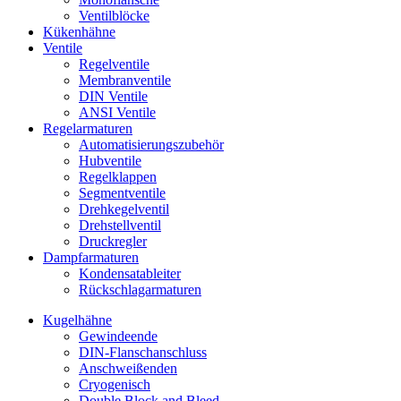
Ventilblöcke
Kükenhähne
Ventile
Regelventile
Membranventile
DIN Ventile
ANSI Ventile
Regelarmaturen
Automatisierungszubehör
Hubventile
Regelklappen
Segmentventile
Drehkegelventil
Drehstellventil
Druckregler
Dampfarmaturen
Kondensatableiter
Rückschlagarmaturen
Kugelhähne
Gewindeende
DIN-Flanschanschluss
Anschweißenden
Cryogenisch
Double Block and Bleed