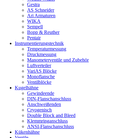
Gestra
AS Schneider
Ari Armaturen
WIKA
Sempell
Bopp & Reuther
Pentair
Instrumentierungs­technik
Temperaturmessung
Druckmessung
Manometerventile und Zubehör
Luftverteiler
VariAS Blöcke
Monoflansche
Ventilblöcke
Kugelhähne
Gewindeende
DIN-Flanschanschluss
Anschweißenden
Cryogenisch
Double Block and Bleed
Klemmringanschluss
ANSI-Flanschanschluss
Kükenhähne
Ventile