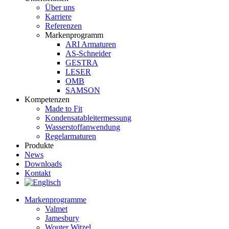
Über uns
Karriere
Referenzen
Markenprogramm
ARI Armaturen
AS-Schneider
GESTRA
LESER
OMB
SAMSON
Kompetenzen
Made to Fit
Kondensat­ableiter­messung
Wasserstoff­anwendung
Regel­arma­turen
Produkte
News
Downloads
Kontakt
Markenprogramme
Valmet
Jamesbury
Wouter Witzel