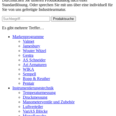
Durchsuchen Sie unseren Produktkatalog nach einer
Standardlösung. Oder sprechen Sie mit uns über eine individuell für
Sie von uns gefertigte Industriearmatur.
Produktsuche
Es gibt mehrere Treffer…
Markenprogramme
Valmet
Jamesbury
Wouter Witzel
Gestra
AS Schneider
Ari Armaturen
WIKA
Sempell
Bopp & Reuther
Pentair
Instrumentierungs­technik
Temperaturmessung
Druckmessung
Manometerventile und Zubehör
Luftverteiler
VariAS Blöcke
Monoflansche