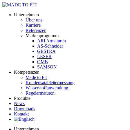
Unternehmen
Über uns
Karriere
Referenzen
Markenprogramm
ARI Armaturen
AS-Schneider
GESTRA
LESER
OMB
SAMSON
Kompetenzen
Made to Fit
Kondensat­ableiter­messung
Wasserstoff­anwendung
Regel­arma­turen
Produkte
News
Downloads
Kontakt
Unternehmen