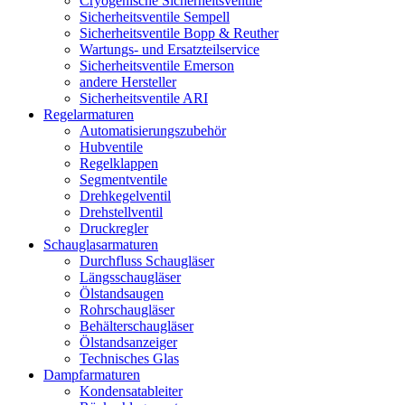
Cryogenische Sicherheitsventile
Sicherheitsventile Sempell
Sicherheitsventile Bopp & Reuther
Wartungs- und Ersatzteilservice
Sicherheitsventile Emerson
andere Hersteller
Sicherheitsventile ARI
Regelarmaturen
Automatisierungszubehör
Hubventile
Regelklappen
Segmentventile
Drehkegelventil
Drehstellventil
Druckregler
Schauglas­armaturen
Durchfluss Schaugläser
Längsschaugläser
Ölstandsaugen
Rohrschaugläser
Behälterschaugläser
Ölstandsanzeiger
Technisches Glas
Dampfarmaturen
Kondensatableiter