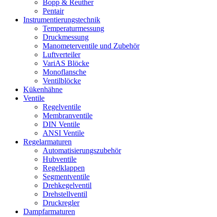
Bopp & Reuther
Pentair
Instrumentierungs­technik
Temperaturmessung
Druckmessung
Manometerventile und Zubehör
Luftverteiler
VariAS Blöcke
Monoflansche
Ventilblöcke
Kükenhähne
Ventile
Regelventile
Membranventile
DIN Ventile
ANSI Ventile
Regelarmaturen
Automatisierungszubehör
Hubventile
Regelklappen
Segmentventile
Drehkegelventil
Drehstellventil
Druckregler
Dampfarmaturen