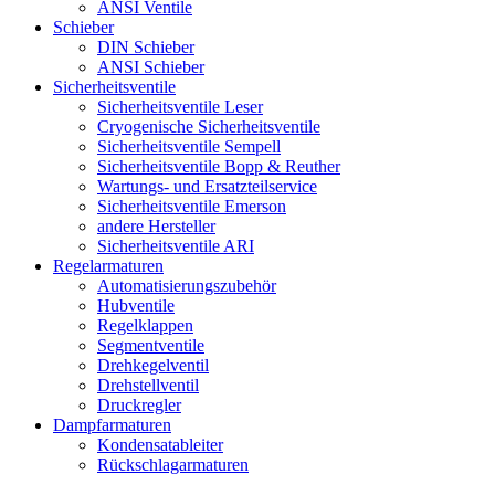
ANSI Ventile
Schieber
DIN Schieber
ANSI Schieber
Sicherheitsventile
Sicherheitsventile Leser
Cryogenische Sicherheitsventile
Sicherheitsventile Sempell
Sicherheitsventile Bopp & Reuther
Wartungs- und Ersatzteilservice
Sicherheitsventile Emerson
andere Hersteller
Sicherheitsventile ARI
Regelarmaturen
Automatisierungszubehör
Hubventile
Regelklappen
Segmentventile
Drehkegelventil
Drehstellventil
Druckregler
Dampfarmaturen
Kondensatableiter
Rückschlagarmaturen