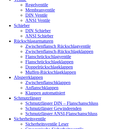
Regelventile
Membranventile
DIN Ventile
ANSI Ventile
Schieber
DIN Schieber
ANSI Schieber
Rückschlag­armaturen
Zwischenflansch Rückschlagventile
Zwischenflansch-Rückschlagklappen
Flanschrückschlagventile
Flanschrückschlagklappen
Doppelrückschlagklappen
Muffen-Rückschlagklappen
Absperrklappen
Zwischenflanschklappen
Anflanschklappen
Klappen automatisiert
Schmutzfänger
Schmutzfänger DIN – Flanschanschluss
Schmutzfänger Gewindeenden
Schmutzfänger ANSI-Flanschanschluss
Sicherheitsventile
Sicherheitsventile Leser