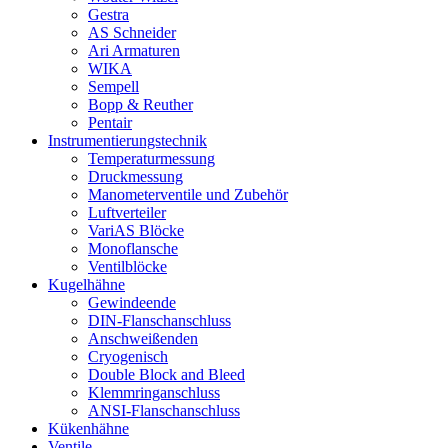
Gestra
AS Schneider
Ari Armaturen
WIKA
Sempell
Bopp & Reuther
Pentair
Instrumentierungs­technik
Temperaturmessung
Druckmessung
Manometerventile und Zubehör
Luftverteiler
VariAS Blöcke
Monoflansche
Ventilblöcke
Kugelhähne
Gewindeende
DIN-Flanschanschluss
Anschweißenden
Cryogenisch
Double Block and Bleed
Klemmringanschluss
ANSI-Flanschanschluss
Kükenhähne
Ventile