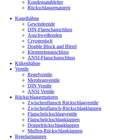
Kondensatableiter
Rückschlagarmaturen
Kugelhähne
Gewindeende
DIN-Flanschanschluss
Anschweißenden
Cryogenisch
Double Block and Bleed
Klemmringanschluss
ANSI-Flanschanschluss
Kükenhähne
Ventile
Regelventile
Membranventile
DIN Ventile
ANSI Ventile
Rückschlag­armaturen
Zwischenflansch Rückschlagventile
Zwischenflansch-Rückschlagklappen
Flanschrückschlagventile
Flanschrückschlagklappen
Doppelrückschlagklappen
Muffen-Rückschlagklappen
Regelarmaturen