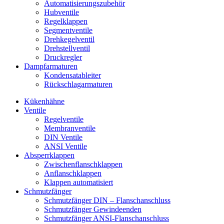
Automatisierungszubehör
Hubventile
Regelklappen
Segmentventile
Drehkegelventil
Drehstellventil
Druckregler
Dampfarmaturen
Kondensatableiter
Rückschlagarmaturen
Kükenhähne
Ventile
Regelventile
Membranventile
DIN Ventile
ANSI Ventile
Absperrklappen
Zwischenflanschklappen
Anflanschklappen
Klappen automatisiert
Schmutzfänger
Schmutzfänger DIN – Flanschanschluss
Schmutzfänger Gewindeenden
Schmutzfänger ANSI-Flanschanschluss