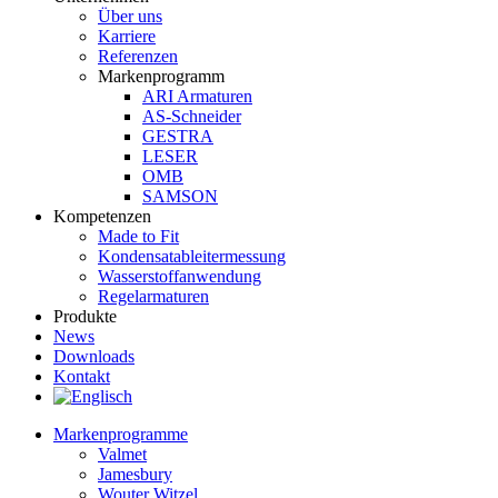
Über uns
Karriere
Referenzen
Markenprogramm
ARI Armaturen
AS-Schneider
GESTRA
LESER
OMB
SAMSON
Kompetenzen
Made to Fit
Kondensat­ableiter­messung
Wasserstoff­anwendung
Regel­arma­turen
Produkte
News
Downloads
Kontakt
Markenprogramme
Valmet
Jamesbury
Wouter Witzel