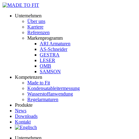
Unternehmen
Über uns
Karriere
Referenzen
Markenprogramm
ARI Armaturen
AS-Schneider
GESTRA
LESER
OMB
SAMSON
Kompetenzen
Made to Fit
Kondensat­ableiter­messung
Wasserstoff­anwendung
Regel­arma­turen
Produkte
News
Downloads
Kontakt
Unternehmen