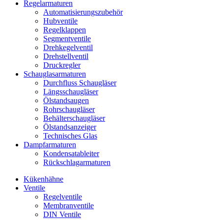
Regelarmaturen
Automatisierungszubehör
Hubventile
Regelklappen
Segmentventile
Drehkegelventil
Drehstellventil
Druckregler
Schauglas­armaturen
Durchfluss Schaugläser
Längsschaugläser
Ölstandsaugen
Rohrschaugläser
Behälterschaugläser
Ölstandsanzeiger
Technisches Glas
Dampfarmaturen
Kondensatableiter
Rückschlagarmaturen
Kükenhähne
Ventile
Regelventile
Membranventile
DIN Ventile