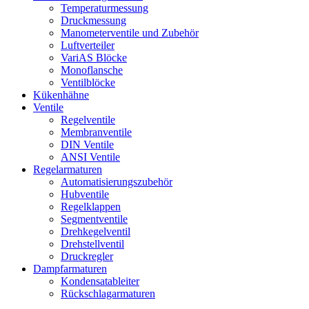
Temperaturmessung
Druckmessung
Manometerventile und Zubehör
Luftverteiler
VariAS Blöcke
Monoflansche
Ventilblöcke
Kükenhähne
Ventile
Regelventile
Membranventile
DIN Ventile
ANSI Ventile
Regelarmaturen
Automatisierungszubehör
Hubventile
Regelklappen
Segmentventile
Drehkegelventil
Drehstellventil
Druckregler
Dampfarmaturen
Kondensatableiter
Rückschlagarmaturen