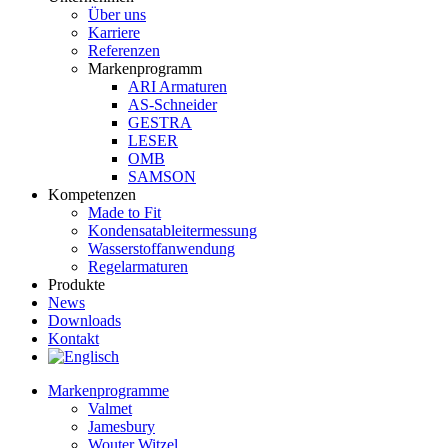
Über uns
Karriere
Referenzen
Markenprogramm
ARI Armaturen
AS-Schneider
GESTRA
LESER
OMB
SAMSON
Kompetenzen
Made to Fit
Kondensat­ableiter­messung
Wasserstoff­anwendung
Regel­arma­turen
Produkte
News
Downloads
Kontakt
Markenprogramme
Valmet
Jamesbury
Wouter Witzel