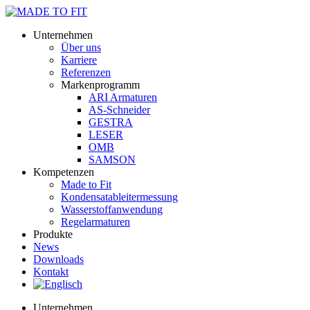
Unternehmen
Über uns
Karriere
Referenzen
Markenprogramm
ARI Armaturen
AS-Schneider
GESTRA
LESER
OMB
SAMSON
Kompetenzen
Made to Fit
Kondensat­ableiter­messung
Wasserstoff­anwendung
Regel­arma­turen
Produkte
News
Downloads
Kontakt
Unternehmen