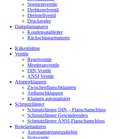
Segmentventile
Drehkegelventil
Drehstellventil
Druckregler
Dampfarmaturen
Kondensatableiter
Rückschlagarmaturen
Kükenhähne
Ventile
Regelventile
Membranventile
DIN Ventile
ANSI Ventile
Absperrklappen
Zwischenflanschklappen
Anflanschklappen
Klappen automatisiert
Schmutzfänger
Schmutzfänger DIN – Flanschanschluss
Schmutzfänger Gewindeenden
Schmutzfänger ANSI-Flanschanschluss
Regelarmaturen
Automatisierungszubehör
Hubventile