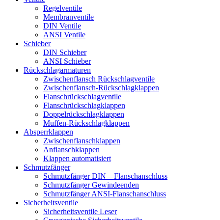
Regelventile
Membranventile
DIN Ventile
ANSI Ventile
Schieber
DIN Schieber
ANSI Schieber
Rückschlag­armaturen
Zwischenflansch Rückschlagventile
Zwischenflansch-Rückschlagklappen
Flanschrückschlagventile
Flanschrückschlagklappen
Doppelrückschlagklappen
Muffen-Rückschlagklappen
Absperrklappen
Zwischenflanschklappen
Anflanschklappen
Klappen automatisiert
Schmutzfänger
Schmutzfänger DIN – Flanschanschluss
Schmutzfänger Gewindeenden
Schmutzfänger ANSI-Flanschanschluss
Sicherheitsventile
Sicherheitsventile Leser