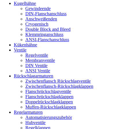
Kugelhähne
Gewindeende
DIN-Flanschanschluss
Anschweißenden
Cryogenisch
Double Block and Bleed
Klemmringanschluss
ANSI-Flanschanschluss
Kükenhähne
Ventile
Regelventile
Membranventile
DIN Ventile
ANSI Ventile
Rückschlag­armaturen
Zwischenflansch Rückschlagventile
Zwischenflansch-Rückschlagklappen
Flanschrückschlagventile
Flanschrückschlagklappen
Doppelrückschlagklappen
Muffen-Rückschlagklappen
Regelarmaturen
Automatisierungszubehör
Hubventile
Regelklappen