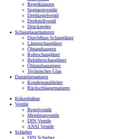
Regelklappen
Segmentventile
Drehkegelventil
Drehstellventil
Druckregler
Schauglas­armaturen
Durchfluss Schaugläser
Längsschaugläser
Ölstandsaugen
Rohrschaugläser
Behälterschaugläser
Ölstandsanzeiger
Technisches Glas
Dampfarmaturen
Kondensatableiter
Rückschlagarmaturen
Kükenhähne
Ventile
Regelventile
Membranventile
DIN Ventile
ANSI Ventile
Schieber
DIN Schieber