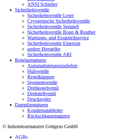
ANSI Schieber
Sicherheitsventile
Sicherheitsventile Leser
Cryogenische Sicherheitsventile
Sicherheitsventile Sempell
Sicherheitsventile Bopp & Reuther
Wartungs- und Ersatzteilservice
Sicherheitsventile Emerson
andere Hersteller
Sicherheitsventile ARI
Regelarmaturen
Automatisierungszubehör
Hubventile
Regelklappen
Segmentventile
Drehkegelventil
Drehstellventil
Druckregler
Dampfarmaturen
Kondensatableiter
Rückschlagarmaturen
© Industriearmaturen Göttgens GmbH
AGBs