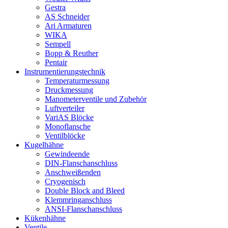
Gestra
AS Schneider
Ari Armaturen
WIKA
Sempell
Bopp & Reuther
Pentair
Instrumentierungs­technik
Temperaturmessung
Druckmessung
Manometerventile und Zubehör
Luftverteiler
VariAS Blöcke
Monoflansche
Ventilblöcke
Kugelhähne
Gewindeende
DIN-Flanschanschluss
Anschweißenden
Cryogenisch
Double Block and Bleed
Klemmringanschluss
ANSI-Flanschanschluss
Kükenhähne
Ventile