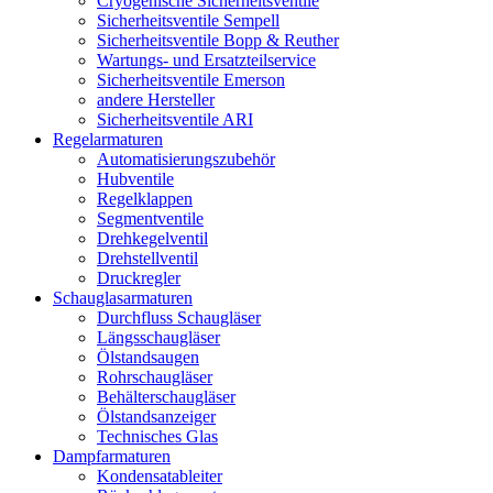
Cryogenische Sicherheitsventile
Sicherheitsventile Sempell
Sicherheitsventile Bopp & Reuther
Wartungs- und Ersatzteilservice
Sicherheitsventile Emerson
andere Hersteller
Sicherheitsventile ARI
Regelarmaturen
Automatisierungszubehör
Hubventile
Regelklappen
Segmentventile
Drehkegelventil
Drehstellventil
Druckregler
Schauglas­armaturen
Durchfluss Schaugläser
Längsschaugläser
Ölstandsaugen
Rohrschaugläser
Behälterschaugläser
Ölstandsanzeiger
Technisches Glas
Dampfarmaturen
Kondensatableiter