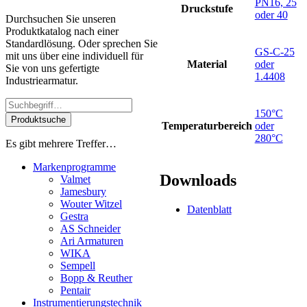
PN16, 25
Druckstufe
oder 40
Durchsuchen Sie unseren
Produktkatalog nach einer
Standardlösung. Oder sprechen Sie
GS-C-25
mit uns über eine individuell für
Material
oder
Sie von uns gefertigte
1.4408
Industriearmatur.
150°C
Produktsuche
Temperaturbereich
oder
280°C
Es gibt mehrere Treffer…
Markenprogramme
Downloads
Valmet
Jamesbury
Wouter Witzel
Datenblatt
Gestra
AS Schneider
Ari Armaturen
WIKA
Sempell
Bopp & Reuther
Pentair
Instrumentierungs­technik