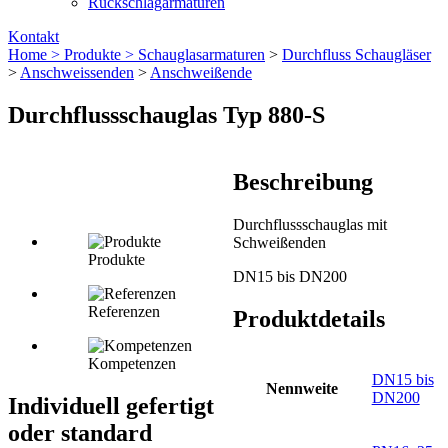
Rückschlagarmaturen
Kontakt
Home >
Produkte >
Schauglas­armaturen
>
Durchfluss Schaugläser
>
Anschweissenden
>
Anschweißende
Durchflussschauglas Typ 880-S
Beschreibung
Durchflussschauglas mit
Schweißenden
Produkte
DN15 bis DN200
Referenzen
Produktdetails
Kompetenzen
DN15 bis
Nennweite
DN200
Individuell gefertigt
oder standard