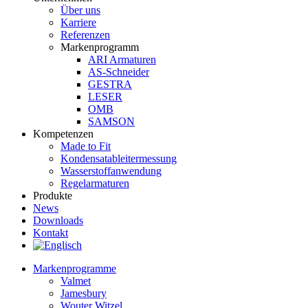
Über uns
Karriere
Referenzen
Markenprogramm
ARI Armaturen
AS-Schneider
GESTRA
LESER
OMB
SAMSON
Kompetenzen
Made to Fit
Kondensat­ableiter­messung
Wasserstoff­anwendung
Regel­arma­turen
Produkte
News
Downloads
Kontakt
Markenprogramme
Valmet
Jamesbury
Wouter Witzel