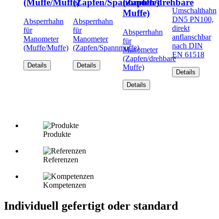
(Muffe/Muffe)
(Zapfen/Spannmuffe)
(Zapfen/drehbare
Umschalthahn
Muffe)
DN5 PN100,
Absperrhahn
Absperrhahn
direkt
für
für
Absperrhahn
anflanschbar
Manometer
Manometer
für
nach DIN
(Muffe/Muffe)
(Zapfen/Spannmuffe)
Manometer
EN 61518
(Zapfen/drehbare
Details
Details
Muffe)
Details
Details
Produkte
Referenzen
Kompetenzen
Individuell gefertigt oder standard