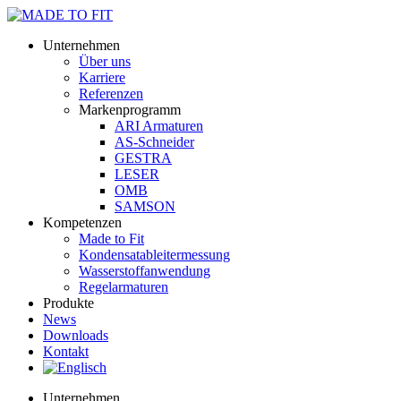
Unternehmen
Über uns
Karriere
Referenzen
Markenprogramm
ARI Armaturen
AS-Schneider
GESTRA
LESER
OMB
SAMSON
Kompetenzen
Made to Fit
Kondensat­ableiter­messung
Wasserstoff­anwendung
Regel­arma­turen
Produkte
News
Downloads
Kontakt
Unternehmen