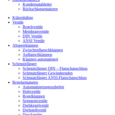
Kondensatableiter
Rückschlagarmaturen
Kükenhähne
Ventile
Regelventile
Membranventile
DIN Ventile
ANSI Ventile
Absperrklappen
Zwischenflanschklappen
Anflanschklappen
Klappen automatisiert
Schmutzfänger
Schmutzfänger DIN – Flanschanschluss
Schmutzfänger Gewindeenden
Schmutzfänger ANSI-Flanschanschluss
Regelarmaturen
Automatisierungszubehör
Hubventile
Regelklappen
Segmentventile
Drehkegelventil
Drehstellventil
Druckregler