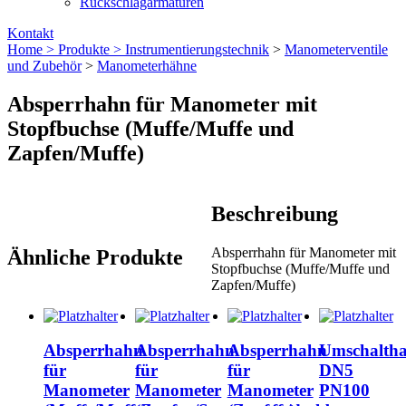
Rückschlagarmaturen
Kontakt
Home >
Produkte >
Instrumentierungs­technik
>
Manometerventile
und Zubehör
>
Manometerhähne
Absperrhahn für Manometer mit
Stopfbuchse (Muffe/Muffe und
Zapfen/Muffe)
Beschreibung
Absperrhahn für Manometer mit
Ähnliche Produkte
Stopfbuchse (Muffe/Muffe und
Zapfen/Muffe)
Absperrhahn
Absperrhahn
Absperrhahn
Umschalth
für
für
für
DN5
Manometer
Manometer
Manometer
PN100