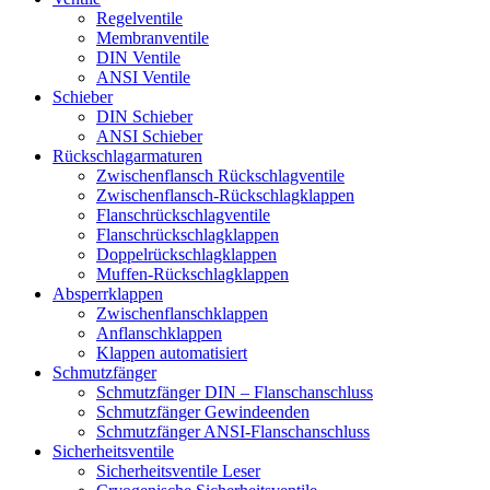
Regelventile
Membranventile
DIN Ventile
ANSI Ventile
Schieber
DIN Schieber
ANSI Schieber
Rückschlag­armaturen
Zwischenflansch Rückschlagventile
Zwischenflansch-Rückschlagklappen
Flanschrückschlagventile
Flanschrückschlagklappen
Doppelrückschlagklappen
Muffen-Rückschlagklappen
Absperrklappen
Zwischenflanschklappen
Anflanschklappen
Klappen automatisiert
Schmutzfänger
Schmutzfänger DIN – Flanschanschluss
Schmutzfänger Gewindeenden
Schmutzfänger ANSI-Flanschanschluss
Sicherheitsventile
Sicherheitsventile Leser