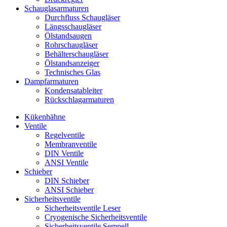
Schauglas­armaturen
Durchfluss Schaugläser
Längsschaugläser
Ölstandsaugen
Rohrschaugläser
Behälterschaugläser
Ölstandsanzeiger
Technisches Glas
Dampfarmaturen
Kondensatableiter
Rückschlagarmaturen
Kükenhähne
Ventile
Regelventile
Membranventile
DIN Ventile
ANSI Ventile
Schieber
DIN Schieber
ANSI Schieber
Sicherheitsventile
Sicherheitsventile Leser
Cryogenische Sicherheitsventile
Sicherheitsventile Sempell