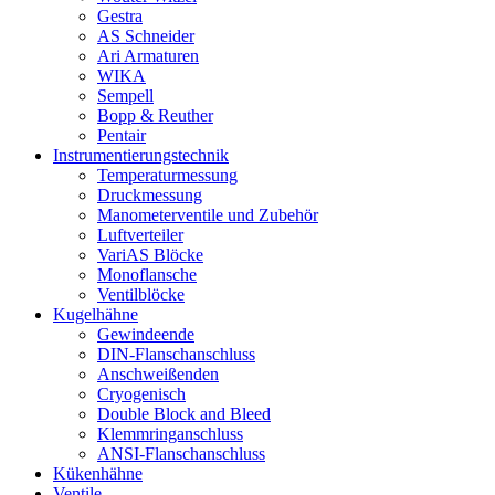
Gestra
AS Schneider
Ari Armaturen
WIKA
Sempell
Bopp & Reuther
Pentair
Instrumentierungs­technik
Temperaturmessung
Druckmessung
Manometerventile und Zubehör
Luftverteiler
VariAS Blöcke
Monoflansche
Ventilblöcke
Kugelhähne
Gewindeende
DIN-Flanschanschluss
Anschweißenden
Cryogenisch
Double Block and Bleed
Klemmringanschluss
ANSI-Flanschanschluss
Kükenhähne
Ventile