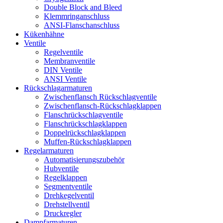
Double Block and Bleed
Klemmringanschluss
ANSI-Flanschanschluss
Kükenhähne
Ventile
Regelventile
Membranventile
DIN Ventile
ANSI Ventile
Rückschlag­armaturen
Zwischenflansch Rückschlagventile
Zwischenflansch-Rückschlagklappen
Flanschrückschlagventile
Flanschrückschlagklappen
Doppelrückschlagklappen
Muffen-Rückschlagklappen
Regelarmaturen
Automatisierungszubehör
Hubventile
Regelklappen
Segmentventile
Drehkegelventil
Drehstellventil
Druckregler
Dampfarmaturen