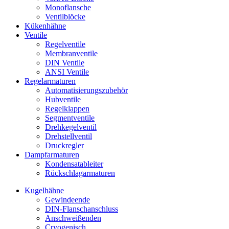
Monoflansche
Ventilblöcke
Kükenhähne
Ventile
Regelventile
Membranventile
DIN Ventile
ANSI Ventile
Regelarmaturen
Automatisierungszubehör
Hubventile
Regelklappen
Segmentventile
Drehkegelventil
Drehstellventil
Druckregler
Dampfarmaturen
Kondensatableiter
Rückschlagarmaturen
Kugelhähne
Gewindeende
DIN-Flanschanschluss
Anschweißenden
Cryogenisch