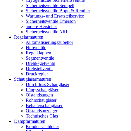
Cryogenische Sicherheitsventile
Sicherheitsventile Sempell
Sicherheitsventile Bopp & Reuther
Wartungs- und Ersatzteilservice
Sicherheitsventile Emerson
andere Hersteller
Sicherheitsventile ARI
Regelarmaturen
Automatisierungszubehör
Hubventile
Regelklappen
Segmentventile
Drehkegelventil
Drehstellventil
Druckregler
Schauglas­armaturen
Durchfluss Schaugläser
Längsschaugläser
Ölstandsaugen
Rohrschaugläser
Behälterschaugläser
Ölstandsanzeiger
Technisches Glas
Dampfarmaturen
Kondensatableiter