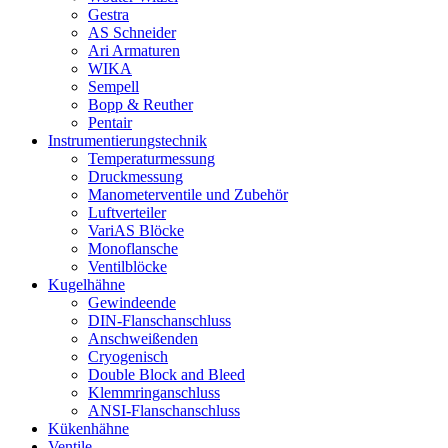
Gestra
AS Schneider
Ari Armaturen
WIKA
Sempell
Bopp & Reuther
Pentair
Instrumentierungs­technik
Temperaturmessung
Druckmessung
Manometerventile und Zubehör
Luftverteiler
VariAS Blöcke
Monoflansche
Ventilblöcke
Kugelhähne
Gewindeende
DIN-Flanschanschluss
Anschweißenden
Cryogenisch
Double Block and Bleed
Klemmringanschluss
ANSI-Flanschanschluss
Kükenhähne
Ventile