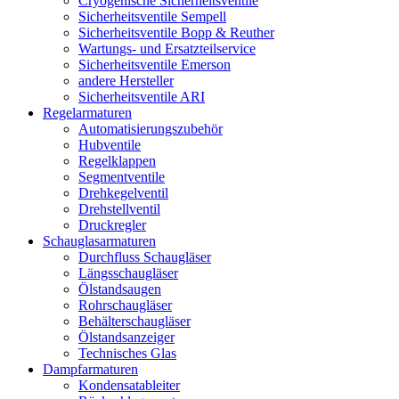
Cryogenische Sicherheitsventile
Sicherheitsventile Sempell
Sicherheitsventile Bopp & Reuther
Wartungs- und Ersatzteilservice
Sicherheitsventile Emerson
andere Hersteller
Sicherheitsventile ARI
Regelarmaturen
Automatisierungszubehör
Hubventile
Regelklappen
Segmentventile
Drehkegelventil
Drehstellventil
Druckregler
Schauglas­armaturen
Durchfluss Schaugläser
Längsschaugläser
Ölstandsaugen
Rohrschaugläser
Behälterschaugläser
Ölstandsanzeiger
Technisches Glas
Dampfarmaturen
Kondensatableiter