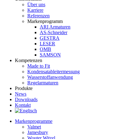
Über uns
Karriere
Referenzen
Markenprogramm
ARI Armaturen
AS-Schneider
GESTRA
LESER
OMB
SAMSON
Kompetenzen
Made to Fit
Kondensat­ableiter­messung
Wasserstoff­anwendung
Regel­arma­turen
Produkte
News
Downloads
Kontakt
Markenprogramme
Valmet
Jamesbury
Wouter Witzel