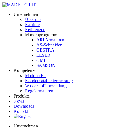
Unternehmen
Über uns
Karriere
Referenzen
Markenprogramm
ARI Armaturen
AS-Schneider
GESTRA
LESER
OMB
SAMSON
Kompetenzen
Made to Fit
Kondensat­ableiter­messung
Wasserstoff­anwendung
Regel­arma­turen
Produkte
News
Downloads
Kontakt
Unternehmen