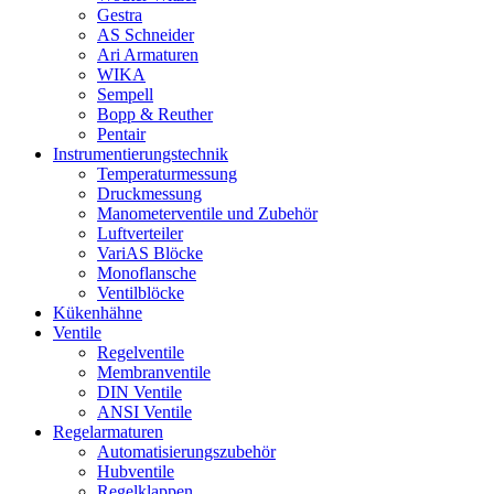
Gestra
AS Schneider
Ari Armaturen
WIKA
Sempell
Bopp & Reuther
Pentair
Instrumentierungs­technik
Temperaturmessung
Druckmessung
Manometerventile und Zubehör
Luftverteiler
VariAS Blöcke
Monoflansche
Ventilblöcke
Kükenhähne
Ventile
Regelventile
Membranventile
DIN Ventile
ANSI Ventile
Regelarmaturen
Automatisierungszubehör
Hubventile
Regelklappen