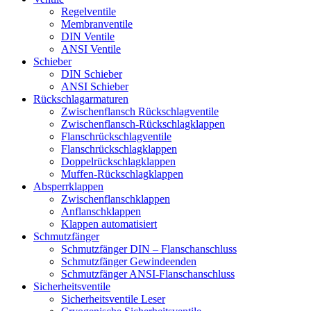
Regelventile
Membranventile
DIN Ventile
ANSI Ventile
Schieber
DIN Schieber
ANSI Schieber
Rückschlag­armaturen
Zwischenflansch Rückschlagventile
Zwischenflansch-Rückschlagklappen
Flanschrückschlagventile
Flanschrückschlagklappen
Doppelrückschlagklappen
Muffen-Rückschlagklappen
Absperrklappen
Zwischenflanschklappen
Anflanschklappen
Klappen automatisiert
Schmutzfänger
Schmutzfänger DIN – Flanschanschluss
Schmutzfänger Gewindeenden
Schmutzfänger ANSI-Flanschanschluss
Sicherheitsventile
Sicherheitsventile Leser