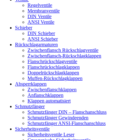
Regelventile
Membranventile
DIN Ventile
ANSI Ventile
Schieber
DIN Schieber
ANSI Schieber
Rückschlag­armaturen
Zwischenflansch Rückschlagventile
Zwischenflansch-Rückschlagklappen
Flanschrückschlagventile
Flanschrückschlagklappen
Doppelrückschlagklappen
Muffen-Rückschlagklappen
Absperrklappen
Zwischenflanschklappen
Anflanschklappen
Klappen automatisiert
Schmutzfänger
Schmutzfänger DIN – Flanschanschluss
Schmutzfänger Gewindeenden
Schmutzfänger ANSI-Flanschanschluss
Sicherheitsventile
Sicherheitsventile Leser