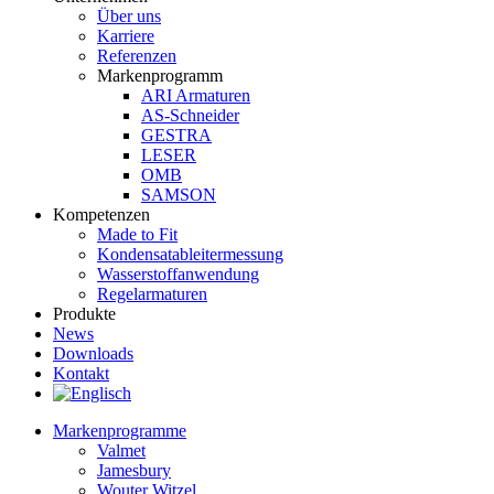
Über uns
Karriere
Referenzen
Markenprogramm
ARI Armaturen
AS-Schneider
GESTRA
LESER
OMB
SAMSON
Kompetenzen
Made to Fit
Kondensat­ableiter­messung
Wasserstoff­anwendung
Regel­arma­turen
Produkte
News
Downloads
Kontakt
Markenprogramme
Valmet
Jamesbury
Wouter Witzel