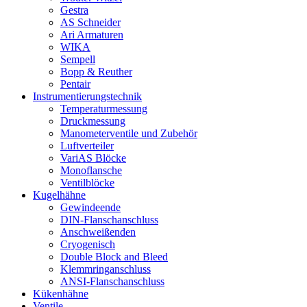
Gestra
AS Schneider
Ari Armaturen
WIKA
Sempell
Bopp & Reuther
Pentair
Instrumentierungs­technik
Temperaturmessung
Druckmessung
Manometerventile und Zubehör
Luftverteiler
VariAS Blöcke
Monoflansche
Ventilblöcke
Kugelhähne
Gewindeende
DIN-Flanschanschluss
Anschweißenden
Cryogenisch
Double Block and Bleed
Klemmringanschluss
ANSI-Flanschanschluss
Kükenhähne
Ventile