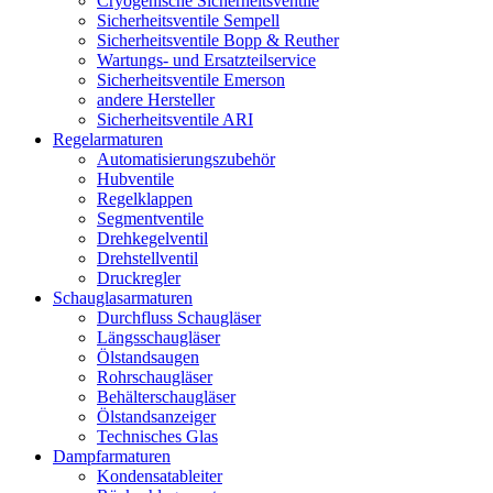
Cryogenische Sicherheitsventile
Sicherheitsventile Sempell
Sicherheitsventile Bopp & Reuther
Wartungs- und Ersatzteilservice
Sicherheitsventile Emerson
andere Hersteller
Sicherheitsventile ARI
Regelarmaturen
Automatisierungszubehör
Hubventile
Regelklappen
Segmentventile
Drehkegelventil
Drehstellventil
Druckregler
Schauglas­armaturen
Durchfluss Schaugläser
Längsschaugläser
Ölstandsaugen
Rohrschaugläser
Behälterschaugläser
Ölstandsanzeiger
Technisches Glas
Dampfarmaturen
Kondensatableiter