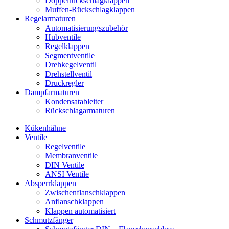
Doppelrückschlagklappen
Muffen-Rückschlagklappen
Regelarmaturen
Automatisierungszubehör
Hubventile
Regelklappen
Segmentventile
Drehkegelventil
Drehstellventil
Druckregler
Dampfarmaturen
Kondensatableiter
Rückschlagarmaturen
Kükenhähne
Ventile
Regelventile
Membranventile
DIN Ventile
ANSI Ventile
Absperrklappen
Zwischenflanschklappen
Anflanschklappen
Klappen automatisiert
Schmutzfänger