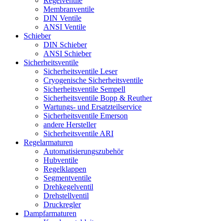
Regelventile
Membranventile
DIN Ventile
ANSI Ventile
Schieber
DIN Schieber
ANSI Schieber
Sicherheitsventile
Sicherheitsventile Leser
Cryogenische Sicherheitsventile
Sicherheitsventile Sempell
Sicherheitsventile Bopp & Reuther
Wartungs- und Ersatzteilservice
Sicherheitsventile Emerson
andere Hersteller
Sicherheitsventile ARI
Regelarmaturen
Automatisierungszubehör
Hubventile
Regelklappen
Segmentventile
Drehkegelventil
Drehstellventil
Druckregler
Dampfarmaturen