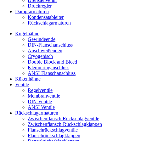
Drehstellventil
Druckregler
Dampfarmaturen
Kondensatableiter
Rückschlagarmaturen
Kugelhähne
Gewindeende
DIN-Flanschanschluss
Anschweißenden
Cryogenisch
Double Block and Bleed
Klemmringanschluss
ANSI-Flanschanschluss
Kükenhähne
Ventile
Regelventile
Membranventile
DIN Ventile
ANSI Ventile
Rückschlag­armaturen
Zwischenflansch Rückschlagventile
Zwischenflansch-Rückschlagklappen
Flanschrückschlagventile
Flanschrückschlagklappen