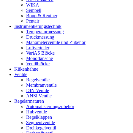
WIKA
Sempell
Bopp & Reuther
Pentair
Instrumentierungs­technik
Temperaturmessung
Druckmessung
Manometerventile und Zubehör
Luftverteiler
VariAS Blöcke
Monoflansche
Ventilblöcke
Kükenhähne
Ventile
Regelventile
Membranventile
DIN Ventile
ANSI Ventile
Regelarmaturen
Automatisierungszubehör
Hubventile
Regelklappen
Segmentventile
Drehkegelventil