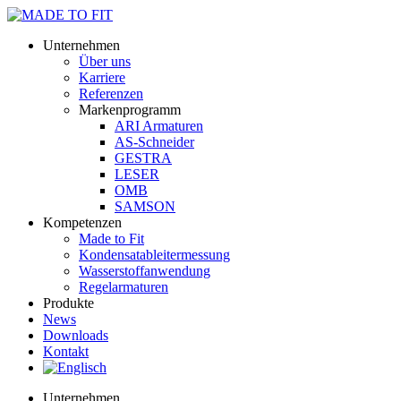
Unternehmen
Über uns
Karriere
Referenzen
Markenprogramm
ARI Armaturen
AS-Schneider
GESTRA
LESER
OMB
SAMSON
Kompetenzen
Made to Fit
Kondensat­ableiter­messung
Wasserstoff­anwendung
Regel­arma­turen
Produkte
News
Downloads
Kontakt
Unternehmen