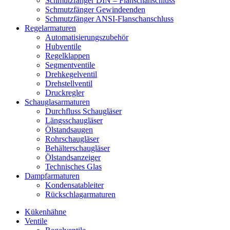
Schmutzfänger DIN – Flanschanschluss
Schmutzfänger Gewindeenden
Schmutzfänger ANSI-Flanschanschluss
Regelarmaturen
Automatisierungszubehör
Hubventile
Regelklappen
Segmentventile
Drehkegelventil
Drehstellventil
Druckregler
Schauglas­armaturen
Durchfluss Schaugläser
Längsschaugläser
Ölstandsaugen
Rohrschaugläser
Behälterschaugläser
Ölstandsanzeiger
Technisches Glas
Dampfarmaturen
Kondensatableiter
Rückschlagarmaturen
Kükenhähne
Ventile