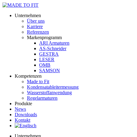
Unternehmen
Über uns
Karriere
Referenzen
Markenprogramm
ARI Armaturen
AS-Schneider
GESTRA
LESER
OMB
SAMSON
Kompetenzen
Made to Fit
Kondensat­ableiter­messung
Wasserstoff­anwendung
Regel­arma­turen
Produkte
News
Downloads
Kontakt
Unternehmen