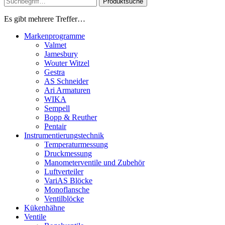
Produktsuche
Es gibt mehrere Treffer…
Markenprogramme
Valmet
Jamesbury
Wouter Witzel
Gestra
AS Schneider
Ari Armaturen
WIKA
Sempell
Bopp & Reuther
Pentair
Instrumentierungs­technik
Temperaturmessung
Druckmessung
Manometerventile und Zubehör
Luftverteiler
VariAS Blöcke
Monoflansche
Ventilblöcke
Kükenhähne
Ventile