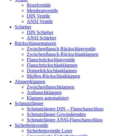
Regelventile
Membranventile
DIN Ventile
ANSI Ventile
Schieber
DIN Schieber
ANSI Schieber
Rückschlag­armaturen
Zwischenflansch Rückschlagventile
Zwischenflansch-Rückschlagklappen
Flanschrückschlagventile
Flanschrückschlagklappen
Doppelrückschlagklappen
Muffen-Rückschlagklappen
Absperrklappen
Zwischenflanschklappen
Anflanschklappen
Klappen automatisiert
Schmutzfänger
Schmutzfänger DIN – Flanschanschluss
Schmutzfänger Gewindeenden
Schmutzfänger ANSI-Flanschanschluss
Sicherheitsventile
Sicherheitsventile Leser