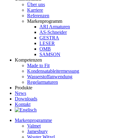
Über uns
Karriere
Referenzen
Markenprogramm
ARI Armaturen
AS-Schneider
GESTRA
LESER
OMB
SAMSON
Kompetenzen
Made to Fit
Kondensat­ableiter­messung
Wasserstoff­anwendung
Regel­arma­turen
Produkte
News
Downloads
Kontakt
Markenprogramme
Valmet
Jamesbury
Wouter Witzel