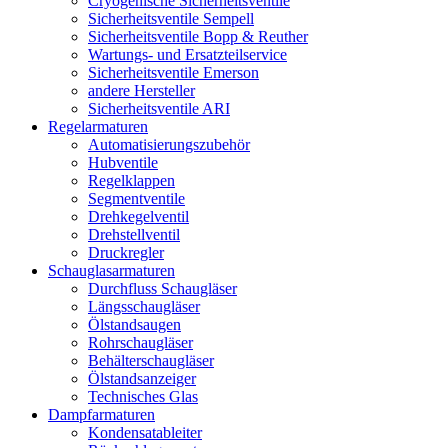
Cryogenische Sicherheitsventile
Sicherheitsventile Sempell
Sicherheitsventile Bopp & Reuther
Wartungs- und Ersatzteilservice
Sicherheitsventile Emerson
andere Hersteller
Sicherheitsventile ARI
Regelarmaturen
Automatisierungszubehör
Hubventile
Regelklappen
Segmentventile
Drehkegelventil
Drehstellventil
Druckregler
Schauglas­armaturen
Durchfluss Schaugläser
Längsschaugläser
Ölstandsaugen
Rohrschaugläser
Behälterschaugläser
Ölstandsanzeiger
Technisches Glas
Dampfarmaturen
Kondensatableiter