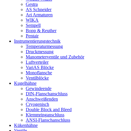
Gestra
AS Schneider
Ari Armaturen
WIKA
Sempell
Bopp & Reuther
Pentair
Instrumentierungs­technik
Temperaturmessung
Druckmessung
Manometerventile und Zubehör
Luftverteiler
VariAS Blöcke
Monoflansche
Ventilblöcke
Kugelhähne
Gewindeende
DIN-Flanschanschluss
Anschweißenden
Cryogenisch
Double Block and Bleed
Klemmringanschluss
ANSI-Flanschanschluss
Kükenhähne
Ventile