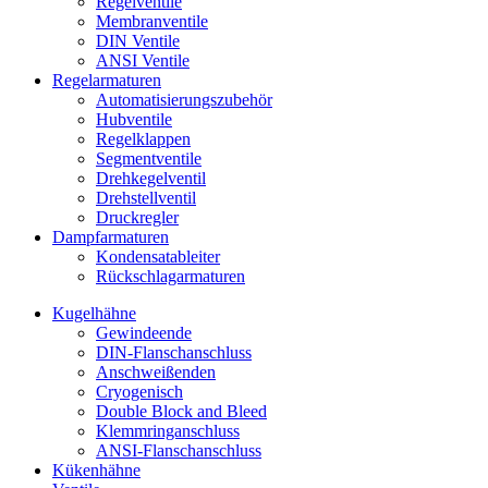
Regelventile
Membranventile
DIN Ventile
ANSI Ventile
Regelarmaturen
Automatisierungszubehör
Hubventile
Regelklappen
Segmentventile
Drehkegelventil
Drehstellventil
Druckregler
Dampfarmaturen
Kondensatableiter
Rückschlagarmaturen
Kugelhähne
Gewindeende
DIN-Flanschanschluss
Anschweißenden
Cryogenisch
Double Block and Bleed
Klemmringanschluss
ANSI-Flanschanschluss
Kükenhähne