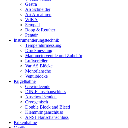
Gestra
AS Schneider
Ari Armaturen
WIKA
Sempell
Bopp & Reuther
Pentair
Instrumentierungs­technik
Temperaturmessung
Druckmessung
Manometerventile und Zubehör
Luftverteiler
VariAS Blöcke
Monoflansche
Ventilblöcke
Kugelhähne
Gewindeende
DIN-Flanschanschluss
Anschweißenden
Cryogenisch
Double Block and Bleed
Klemmringanschluss
ANSI-Flanschanschluss
Kükenhähne
Ventile