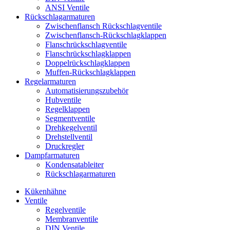
ANSI Ventile
Rückschlag­armaturen
Zwischenflansch Rückschlagventile
Zwischenflansch-Rückschlagklappen
Flanschrückschlagventile
Flanschrückschlagklappen
Doppelrückschlagklappen
Muffen-Rückschlagklappen
Regelarmaturen
Automatisierungszubehör
Hubventile
Regelklappen
Segmentventile
Drehkegelventil
Drehstellventil
Druckregler
Dampfarmaturen
Kondensatableiter
Rückschlagarmaturen
Kükenhähne
Ventile
Regelventile
Membranventile
DIN Ventile