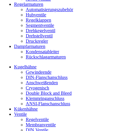
Regelarmaturen
Automatisierungszubehör
Hubventile
Regelklappen
Segmentventile
Drehkegelventil
Drehstellventil
Druckregler
Dampfarmaturen
Kondensatableiter
Rückschlagarmaturen
Kugelhähne
Gewindeende
DIN-Flanschanschluss
Anschweißenden
Cryogenisch
Double Block and Bleed
Klemmringanschluss
ANSI-Flanschanschluss
Kükenhähne
Ventile
Regelventile
Membranventile
DIN Ventile