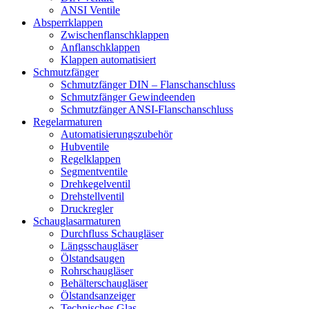
ANSI Ventile
Absperrklappen
Zwischenflanschklappen
Anflanschklappen
Klappen automatisiert
Schmutzfänger
Schmutzfänger DIN – Flanschanschluss
Schmutzfänger Gewindeenden
Schmutzfänger ANSI-Flanschanschluss
Regelarmaturen
Automatisierungszubehör
Hubventile
Regelklappen
Segmentventile
Drehkegelventil
Drehstellventil
Druckregler
Schauglas­armaturen
Durchfluss Schaugläser
Längsschaugläser
Ölstandsaugen
Rohrschaugläser
Behälterschaugläser
Ölstandsanzeiger
Technisches Glas