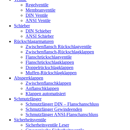
Regelventile
Membranventile
DIN Ventile
ANSI Ventile
Schieber
DIN Schieber
ANSI Schieber
Rückschlag­armaturen
Zwischenflansch Rückschlagventile
Zwischenflansch-Rückschlagklappen
Flanschrückschlagventile
Flanschrückschlagklappen
Doppelrückschlagklappen
Muffen-Rückschlagklappen
Absperrklappen
Zwischenflanschklappen
Anflanschklappen
Klappen automatisiert
Schmutzfänger
Schmutzfänger DIN – Flanschanschluss
Schmutzfänger Gewindeenden
Schmutzfänger ANSI-Flanschanschluss
Sicherheitsventile
Sicherheitsventile Leser