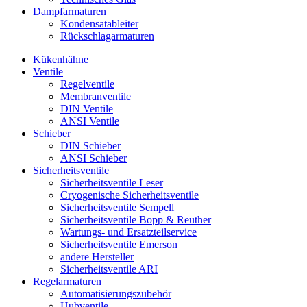
Dampfarmaturen
Kondensatableiter
Rückschlagarmaturen
Kükenhähne
Ventile
Regelventile
Membranventile
DIN Ventile
ANSI Ventile
Schieber
DIN Schieber
ANSI Schieber
Sicherheitsventile
Sicherheitsventile Leser
Cryogenische Sicherheitsventile
Sicherheitsventile Sempell
Sicherheitsventile Bopp & Reuther
Wartungs- und Ersatzteilservice
Sicherheitsventile Emerson
andere Hersteller
Sicherheitsventile ARI
Regelarmaturen
Automatisierungszubehör
Hubventile