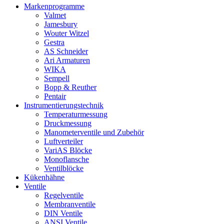
Markenprogramme
Valmet
Jamesbury
Wouter Witzel
Gestra
AS Schneider
Ari Armaturen
WIKA
Sempell
Bopp & Reuther
Pentair
Instrumentierungs­technik
Temperaturmessung
Druckmessung
Manometerventile und Zubehör
Luftverteiler
VariAS Blöcke
Monoflansche
Ventilblöcke
Kükenhähne
Ventile
Regelventile
Membranventile
DIN Ventile
ANSI Ventile