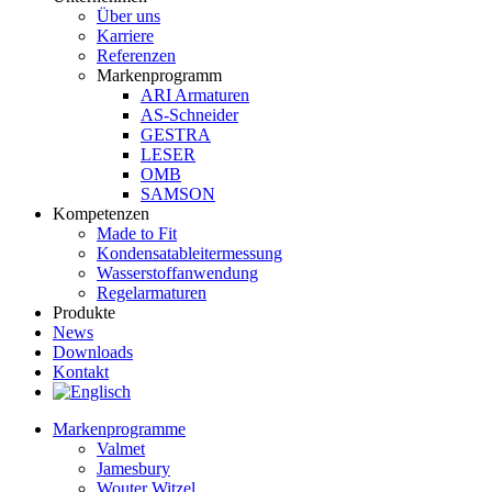
Über uns
Karriere
Referenzen
Markenprogramm
ARI Armaturen
AS-Schneider
GESTRA
LESER
OMB
SAMSON
Kompetenzen
Made to Fit
Kondensat­ableiter­messung
Wasserstoff­anwendung
Regel­arma­turen
Produkte
News
Downloads
Kontakt
Markenprogramme
Valmet
Jamesbury
Wouter Witzel