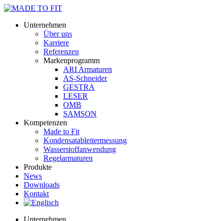
Unternehmen
Über uns
Karriere
Referenzen
Markenprogramm
ARI Armaturen
AS-Schneider
GESTRA
LESER
OMB
SAMSON
Kompetenzen
Made to Fit
Kondensat­ableiter­messung
Wasserstoff­anwendung
Regel­arma­turen
Produkte
News
Downloads
Kontakt
Unternehmen