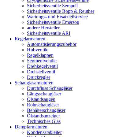
Cryogenische Sicherheitsventile
Sicherheitsventile Sempell
Sicherheitsventile Bopp & Reuther
Wartungs- und Ersatzteilservice
Sicherheitsventile Emerson
andere Hersteller
Sicherheitsventile ARI
Regelarmaturen
Automatisierungszubehör
Hubventile
Regelklappen
Segmentventile
Drehkegelventil
Drehstellventil
Druckregler
Schauglas­armaturen
Durchfluss Schaugläser
Längsschaugläser
Ölstandsaugen
Rohrschaugläser
Behälterschaugläser
Ölstandsanzeiger
Technisches Glas
Dampfarmaturen
Kondensatableiter