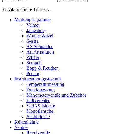
Es gibt mehrere Treffer…
Markenprogramme
Valmet
Jamesbury
Wouter Witzel
Gestra
AS Schneider
Ari Armaturen
WIKA
Sempell
Bopp & Reuther
Pentair
Instrumentierungs­technik
Temperaturmessung
Druckmessung
Manometerventile und Zubehör
Luftverteiler
VariAS Blöcke
Monoflansche
Ventilblöcke
Kükenhähne
Ventile
Regelventile