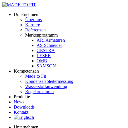
Unternehmen
Über uns
Karriere
Referenzen
Markenprogramm
ARI Armaturen
AS-Schneider
GESTRA
LESER
OMB
SAMSON
Kompetenzen
Made to Fit
Kondensat­ableiter­messung
Wasserstoff­anwendung
Regel­arma­turen
Produkte
News
Downloads
Kontakt
Unternehmen