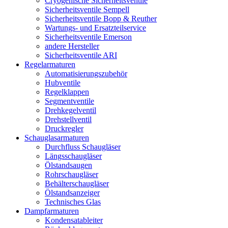
Cryogenische Sicherheitsventile
Sicherheitsventile Sempell
Sicherheitsventile Bopp & Reuther
Wartungs- und Ersatzteilservice
Sicherheitsventile Emerson
andere Hersteller
Sicherheitsventile ARI
Regelarmaturen
Automatisierungszubehör
Hubventile
Regelklappen
Segmentventile
Drehkegelventil
Drehstellventil
Druckregler
Schauglas­armaturen
Durchfluss Schaugläser
Längsschaugläser
Ölstandsaugen
Rohrschaugläser
Behälterschaugläser
Ölstandsanzeiger
Technisches Glas
Dampfarmaturen
Kondensatableiter