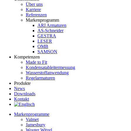
Über uns
Karriere
Referenzen
Markenprogramm
ARI Armaturen
AS-Schneider
GESTRA
LESER
OMB
SAMSON
Kompetenzen
Made to Fit
Kondensat­ableiter­messung
Wasserstoff­anwendung
Regel­arma­turen
Produkte
News
Downloads
Kontakt
Markenprogramme
Valmet
Jamesbury
Wouter Witzel