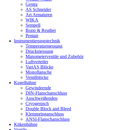
Gestra
AS Schneider
Ari Armaturen
WIKA
Sempell
Bopp & Reuther
Pentair
Instrumentierungs­technik
Temperaturmessung
Druckmessung
Manometerventile und Zubehör
Luftverteiler
VariAS Blöcke
Monoflansche
Ventilblöcke
Kugelhähne
Gewindeende
DIN-Flanschanschluss
Anschweißenden
Cryogenisch
Double Block and Bleed
Klemmringanschluss
ANSI-Flanschanschluss
Kükenhähne
Ventile