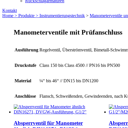
Rückschlagarmaturen
Kontakt
Home >
Produkte >
Instrumentierungs­technik
>
Manometerventile u
Manometerventile mit Prüfanschluss
Ausführung
Regelventil, Überströmventil, Bimetall-Schwimm
Druckstufe
Class 150 bis Class 4500 // PN16 bis PN500
Material
¼“ bis 46“ // DN15 bis DN1200
Anschlüsse
Flansch, Schweißenden, Gewindeenden, nach 
Absperrventil für Manometer
Absperr