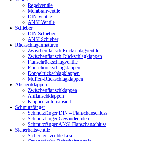
Regelventile
Membranventile
DIN Ventile
ANSI Ventile
Schieber
DIN Schieber
ANSI Schieber
Rückschlag­armaturen
Zwischenflansch Rückschlagventile
Zwischenflansch-Rückschlagklappen
Flanschrückschlagventile
Flanschrückschlagklappen
Doppelrückschlagklappen
Muffen-Rückschlagklappen
Absperrklappen
Zwischenflanschklappen
Anflanschklappen
Klappen automatisiert
Schmutzfänger
Schmutzfänger DIN – Flanschanschluss
Schmutzfänger Gewindeenden
Schmutzfänger ANSI-Flanschanschluss
Sicherheitsventile
Sicherheitsventile Leser