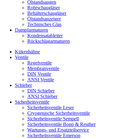
Ölstandsaugen
Rohrschaugläser
Behälterschaugläser
Ölstandsanzeiger
Technisches Glas
Dampfarmaturen
Kondensatableiter
Rückschlagarmaturen
Kükenhähne
Ventile
Regelventile
Membranventile
DIN Ventile
ANSI Ventile
Schieber
DIN Schieber
ANSI Schieber
Sicherheitsventile
Sicherheitsventile Leser
Cryogenische Sicherheitsventile
Sicherheitsventile Sempell
Sicherheitsventile Bopp & Reuther
Wartungs- und Ersatzteilservice
Sicherheitsventile Emerson