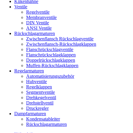
Kükenhähne
Ventile
Regelventile
Membranventile
DIN Ventile
ANSI Ventile
Rückschlag­armaturen
Zwischenflansch Rückschlagventile
Zwischenflansch-Rückschlagklappen
Flanschrückschlagventile
Flanschrückschlagklappen
Doppelrückschlagklappen
Muffen-Rückschlagklappen
Regelarmaturen
Automatisierungszubehör
Hubventile
Regelklappen
Segmentventile
Drehkegelventil
Drehstellventil
Druckregler
Dampfarmaturen
Kondensatableiter
Rückschlagarmaturen