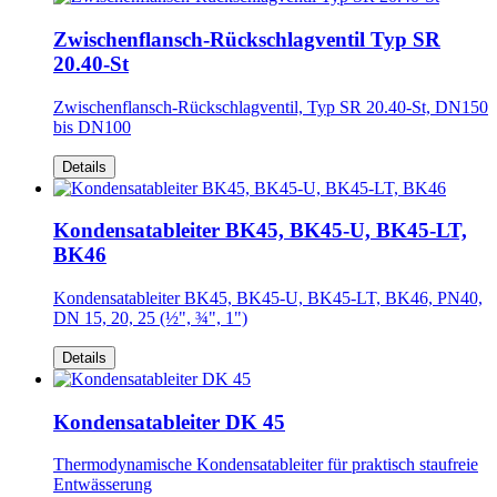
Zwischenflansch-Rückschlagventil Typ SR
20.40-St
Zwischenflansch-Rückschlagventil, Typ SR 20.40-St, DN150
bis DN100
Details
Kondensatableiter BK45, BK45-U, BK45-LT,
BK46
Kondensatableiter BK45, BK45-U, BK45-LT, BK46, PN40,
DN 15, 20, 25 (½", ¾", 1")
Details
Kondensatableiter DK 45
Thermodynamische Kondensatableiter für praktisch staufreie
Entwässerung