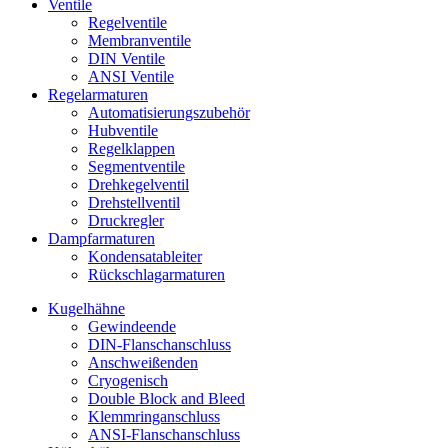
Ventile
Regelventile
Membranventile
DIN Ventile
ANSI Ventile
Regelarmaturen
Automatisierungszubehör
Hubventile
Regelklappen
Segmentventile
Drehkegelventil
Drehstellventil
Druckregler
Dampfarmaturen
Kondensatableiter
Rückschlagarmaturen
Kugelhähne
Gewindeende
DIN-Flanschanschluss
Anschweißenden
Cryogenisch
Double Block and Bleed
Klemmringanschluss
ANSI-Flanschanschluss