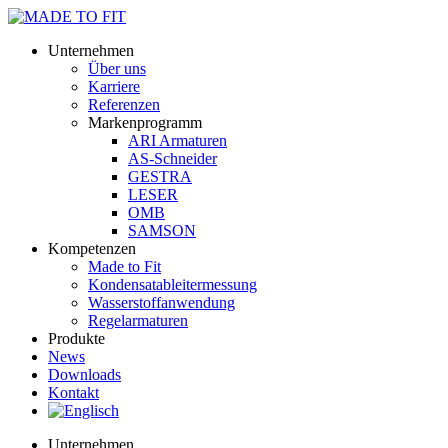
Unternehmen
Über uns
Karriere
Referenzen
Markenprogramm
ARI Armaturen
AS-Schneider
GESTRA
LESER
OMB
SAMSON
Kompetenzen
Made to Fit
Kondensat­ableiter­messung
Wasserstoff­anwendung
Regel­arma­turen
Produkte
News
Downloads
Kontakt
Unternehmen