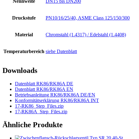
Nennweite
DN15 bis DN200
Druckstufe
PN10/16/25/40, ASME Class 125/150/300
Material
Chromstahl (1.4317) / Edelstahl (1.4408)
Temperaturbereich
siehe Datenblatt
Downloads
Datenblatt RK86/RK86A DE
Datenblatt RK86/RK86A EN
Betriebsanleitung RK86/RK86A DE/EN
Konformitätserklärung RK86/RK86A INT
17-RK86_Step_Files.zip
17-RK86A_Step_Files.zip
Ähnliche Produkte