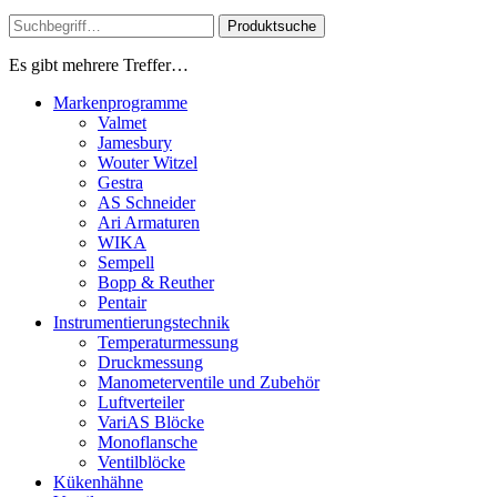
Produktsuche
Es gibt mehrere Treffer…
Markenprogramme
Valmet
Jamesbury
Wouter Witzel
Gestra
AS Schneider
Ari Armaturen
WIKA
Sempell
Bopp & Reuther
Pentair
Instrumentierungs­technik
Temperaturmessung
Druckmessung
Manometerventile und Zubehör
Luftverteiler
VariAS Blöcke
Monoflansche
Ventilblöcke
Kükenhähne