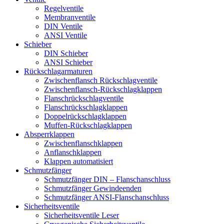
Regelventile
Membranventile
DIN Ventile
ANSI Ventile
Schieber
DIN Schieber
ANSI Schieber
Rückschlag­armaturen
Zwischenflansch Rückschlagventile
Zwischenflansch-Rückschlagklappen
Flanschrückschlagventile
Flanschrückschlagklappen
Doppelrückschlagklappen
Muffen-Rückschlagklappen
Absperrklappen
Zwischenflanschklappen
Anflanschklappen
Klappen automatisiert
Schmutzfänger
Schmutzfänger DIN – Flanschanschluss
Schmutzfänger Gewindeenden
Schmutzfänger ANSI-Flanschanschluss
Sicherheitsventile
Sicherheitsventile Leser