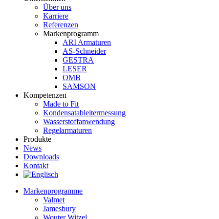
Über uns
Karriere
Referenzen
Markenprogramm
ARI Armaturen
AS-Schneider
GESTRA
LESER
OMB
SAMSON
Kompetenzen
Made to Fit
Kondensat­ableiter­messung
Wasserstoff­anwendung
Regel­arma­turen
Produkte
News
Downloads
Kontakt
Markenprogramme
Valmet
Jamesbury
Wouter Witzel