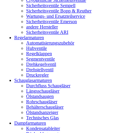
Cryogenische Sicherheitsventile
Sicherheitsventile Sempell
Sicherheitsventile Bopp & Reuther
Wartungs- und Ersatzteilservice
Sicherheitsventile Emerson
andere Hersteller
Sicherheitsventile ARI
Regelarmaturen
Automatisierungszubehör
Hubventile
Regelklappen
Segmentventile
Drehkegelventil
Drehstellventil
Druckregler
Schauglas­armaturen
Durchfluss Schaugläser
Längsschaugläser
Ölstandsaugen
Rohrschaugläser
Behälterschaugläser
Ölstandsanzeiger
Technisches Glas
Dampfarmaturen
Kondensatableiter