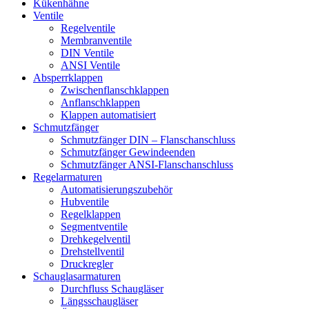
Kükenhähne
Ventile
Regelventile
Membranventile
DIN Ventile
ANSI Ventile
Absperrklappen
Zwischenflanschklappen
Anflanschklappen
Klappen automatisiert
Schmutzfänger
Schmutzfänger DIN – Flanschanschluss
Schmutzfänger Gewindeenden
Schmutzfänger ANSI-Flanschanschluss
Regelarmaturen
Automatisierungszubehör
Hubventile
Regelklappen
Segmentventile
Drehkegelventil
Drehstellventil
Druckregler
Schauglas­armaturen
Durchfluss Schaugläser
Längsschaugläser