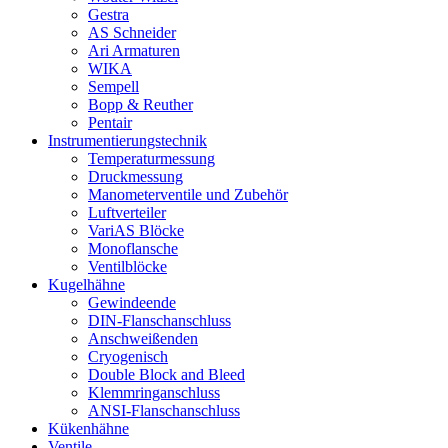
Gestra
AS Schneider
Ari Armaturen
WIKA
Sempell
Bopp & Reuther
Pentair
Instrumentierungs­technik
Temperaturmessung
Druckmessung
Manometerventile und Zubehör
Luftverteiler
VariAS Blöcke
Monoflansche
Ventilblöcke
Kugelhähne
Gewindeende
DIN-Flanschanschluss
Anschweißenden
Cryogenisch
Double Block and Bleed
Klemmringanschluss
ANSI-Flanschanschluss
Kükenhähne
Ventile