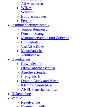
Ari Armaturen
WIKA
Sempell
Bopp & Reuther
Pentair
Instrumentierungs­technik
Temperaturmessung
Druckmessung
Manometerventile und Zubehör
Luftverteiler
VariAS Blöcke
Monoflansche
Ventilblöcke
Kugelhähne
Gewindeende
DIN-Flanschanschluss
Anschweißenden
Cryogenisch
Double Block and Bleed
Klemmringanschluss
ANSI-Flanschanschluss
Kükenhähne
Ventile
Regelventile
Membranventile