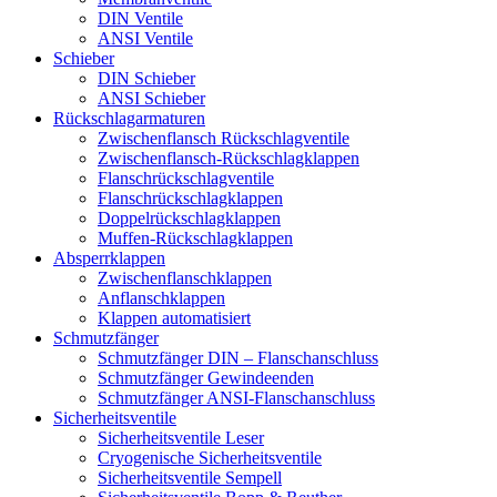
DIN Ventile
ANSI Ventile
Schieber
DIN Schieber
ANSI Schieber
Rückschlag­armaturen
Zwischenflansch Rückschlagventile
Zwischenflansch-Rückschlagklappen
Flanschrückschlagventile
Flanschrückschlagklappen
Doppelrückschlagklappen
Muffen-Rückschlagklappen
Absperrklappen
Zwischenflanschklappen
Anflanschklappen
Klappen automatisiert
Schmutzfänger
Schmutzfänger DIN – Flanschanschluss
Schmutzfänger Gewindeenden
Schmutzfänger ANSI-Flanschanschluss
Sicherheitsventile
Sicherheitsventile Leser
Cryogenische Sicherheitsventile
Sicherheitsventile Sempell