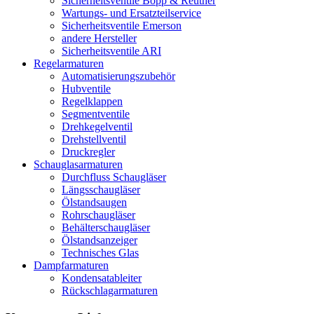
Sicherheitsventile Bopp & Reuther
Wartungs- und Ersatzteilservice
Sicherheitsventile Emerson
andere Hersteller
Sicherheitsventile ARI
Regelarmaturen
Automatisierungszubehör
Hubventile
Regelklappen
Segmentventile
Drehkegelventil
Drehstellventil
Druckregler
Schauglas­armaturen
Durchfluss Schaugläser
Längsschaugläser
Ölstandsaugen
Rohrschaugläser
Behälterschaugläser
Ölstandsanzeiger
Technisches Glas
Dampfarmaturen
Kondensatableiter
Rückschlagarmaturen