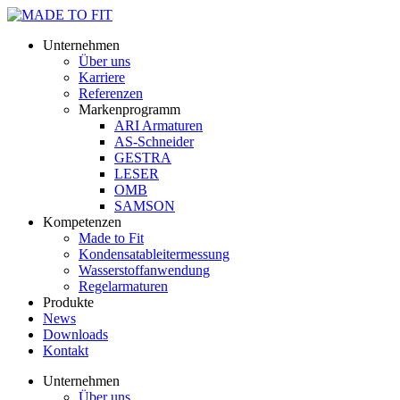
Unternehmen
Über uns
Karriere
Referenzen
Markenprogramm
ARI Armaturen
AS-Schneider
GESTRA
LESER
OMB
SAMSON
Kompetenzen
Made to Fit
Kondensat­ableiter­messung
Wasserstoff­anwendung
Regel­arma­turen
Produkte
News
Downloads
Kontakt
Unternehmen
Über uns