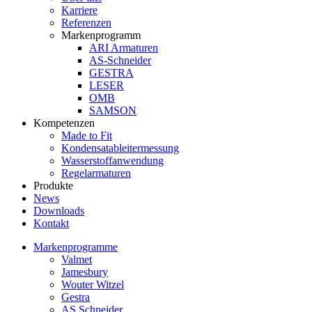
Karriere
Referenzen
Markenprogramm
ARI Armaturen
AS-Schneider
GESTRA
LESER
OMB
SAMSON
Kompetenzen
Made to Fit
Kondensat­ableiter­messung
Wasserstoff­anwendung
Regel­arma­turen
Produkte
News
Downloads
Kontakt
Markenprogramme
Valmet
Jamesbury
Wouter Witzel
Gestra
AS Schneider