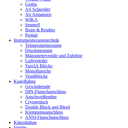
Gestra
AS Schneider
Ari Armaturen
WIKA
Sempell
Bopp & Reuther
Pentair
Instrumentierungs­technik
Temperaturmessung
Druckmessung
Manometerventile und Zubehör
Luftverteiler
VariAS Blöcke
Monoflansche
Ventilblöcke
Kugelhähne
Gewindeende
DIN-Flanschanschluss
Anschweißenden
Cryogenisch
Double Block and Bleed
Klemmringanschluss
ANSI-Flanschanschluss
Kükenhähne
Ventile