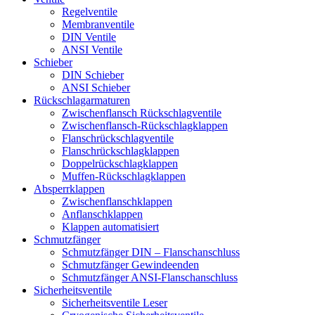
Regelventile
Membranventile
DIN Ventile
ANSI Ventile
Schieber
DIN Schieber
ANSI Schieber
Rückschlag­armaturen
Zwischenflansch Rückschlagventile
Zwischenflansch-Rückschlagklappen
Flanschrückschlagventile
Flanschrückschlagklappen
Doppelrückschlagklappen
Muffen-Rückschlagklappen
Absperrklappen
Zwischenflanschklappen
Anflanschklappen
Klappen automatisiert
Schmutzfänger
Schmutzfänger DIN – Flanschanschluss
Schmutzfänger Gewindeenden
Schmutzfänger ANSI-Flanschanschluss
Sicherheitsventile
Sicherheitsventile Leser