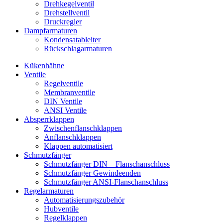
Drehkegelventil
Drehstellventil
Druckregler
Dampfarmaturen
Kondensatableiter
Rückschlagarmaturen
Kükenhähne
Ventile
Regelventile
Membranventile
DIN Ventile
ANSI Ventile
Absperrklappen
Zwischenflanschklappen
Anflanschklappen
Klappen automatisiert
Schmutzfänger
Schmutzfänger DIN – Flanschanschluss
Schmutzfänger Gewindeenden
Schmutzfänger ANSI-Flanschanschluss
Regelarmaturen
Automatisierungszubehör
Hubventile
Regelklappen