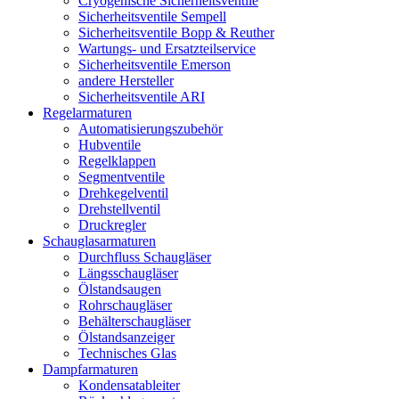
Cryogenische Sicherheitsventile
Sicherheitsventile Sempell
Sicherheitsventile Bopp & Reuther
Wartungs- und Ersatzteilservice
Sicherheitsventile Emerson
andere Hersteller
Sicherheitsventile ARI
Regelarmaturen
Automatisierungszubehör
Hubventile
Regelklappen
Segmentventile
Drehkegelventil
Drehstellventil
Druckregler
Schauglas­armaturen
Durchfluss Schaugläser
Längsschaugläser
Ölstandsaugen
Rohrschaugläser
Behälterschaugläser
Ölstandsanzeiger
Technisches Glas
Dampfarmaturen
Kondensatableiter