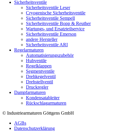
Sicherheitsventile
Sicherheitsventile Leser
Cryogenische Sicherheitsventile
Sicherheitsventile Sempell
Sicherheitsventile Bopp & Reuther
Wartungs- und Ersatzteilservice
Sicherheitsventile Emerson
andere Hersteller
Sicherheitsventile ARI
Regelarmaturen
Automatisierungszubehör
Hubventile
Regelklappen
Segmentventile
Drehkegelventil
Drehstellventil
Druckregler
Dampfarmaturen
Kondensatableiter
Rückschlagarmaturen
© Industriearmaturen Göttgens GmbH
AGBs
Datenschutzerklärung