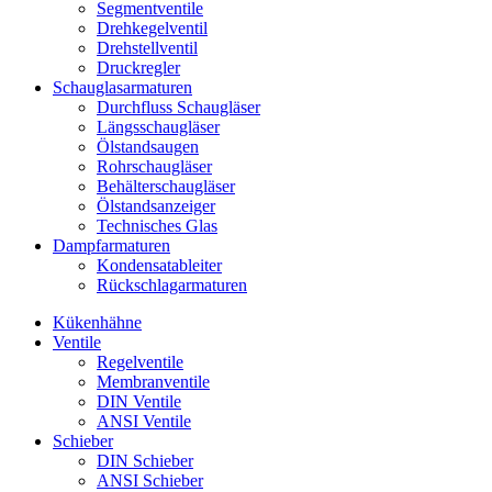
Segmentventile
Drehkegelventil
Drehstellventil
Druckregler
Schauglas­armaturen
Durchfluss Schaugläser
Längsschaugläser
Ölstandsaugen
Rohrschaugläser
Behälterschaugläser
Ölstandsanzeiger
Technisches Glas
Dampfarmaturen
Kondensatableiter
Rückschlagarmaturen
Kükenhähne
Ventile
Regelventile
Membranventile
DIN Ventile
ANSI Ventile
Schieber
DIN Schieber
ANSI Schieber