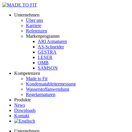
Unternehmen
Über uns
Karriere
Referenzen
Markenprogramm
ARI Armaturen
AS-Schneider
GESTRA
LESER
OMB
SAMSON
Kompetenzen
Made to Fit
Kondensat­ableiter­messung
Wasserstoff­anwendung
Regel­arma­turen
Produkte
News
Downloads
Kontakt
Unternehmen