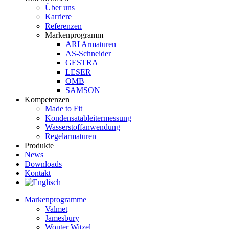
Über uns
Karriere
Referenzen
Markenprogramm
ARI Armaturen
AS-Schneider
GESTRA
LESER
OMB
SAMSON
Kompetenzen
Made to Fit
Kondensat­ableiter­messung
Wasserstoff­anwendung
Regel­arma­turen
Produkte
News
Downloads
Kontakt
Markenprogramme
Valmet
Jamesbury
Wouter Witzel