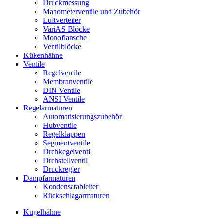
Druckmessung
Manometerventile und Zubehör
Luftverteiler
VariAS Blöcke
Monoflansche
Ventilblöcke
Kükenhähne
Ventile
Regelventile
Membranventile
DIN Ventile
ANSI Ventile
Regelarmaturen
Automatisierungszubehör
Hubventile
Regelklappen
Segmentventile
Drehkegelventil
Drehstellventil
Druckregler
Dampfarmaturen
Kondensatableiter
Rückschlagarmaturen
Kugelhähne