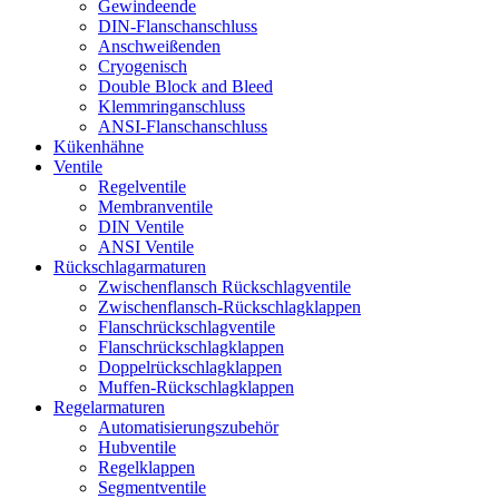
Gewindeende
DIN-Flanschanschluss
Anschweißenden
Cryogenisch
Double Block and Bleed
Klemmringanschluss
ANSI-Flanschanschluss
Kükenhähne
Ventile
Regelventile
Membranventile
DIN Ventile
ANSI Ventile
Rückschlag­armaturen
Zwischenflansch Rückschlagventile
Zwischenflansch-Rückschlagklappen
Flanschrückschlagventile
Flanschrückschlagklappen
Doppelrückschlagklappen
Muffen-Rückschlagklappen
Regelarmaturen
Automatisierungszubehör
Hubventile
Regelklappen
Segmentventile