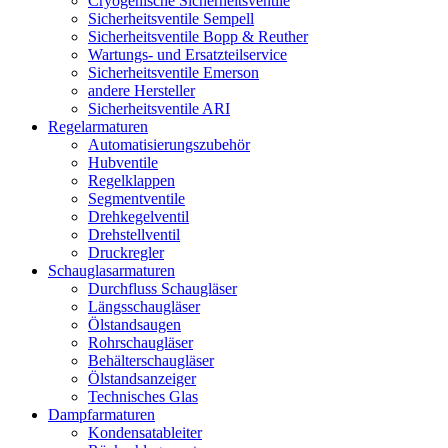
Cryogenische Sicherheitsventile
Sicherheitsventile Sempell
Sicherheitsventile Bopp & Reuther
Wartungs- und Ersatzteilservice
Sicherheitsventile Emerson
andere Hersteller
Sicherheitsventile ARI
Regelarmaturen
Automatisierungszubehör
Hubventile
Regelklappen
Segmentventile
Drehkegelventil
Drehstellventil
Druckregler
Schauglas­armaturen
Durchfluss Schaugläser
Längsschaugläser
Ölstandsaugen
Rohrschaugläser
Behälterschaugläser
Ölstandsanzeiger
Technisches Glas
Dampfarmaturen
Kondensatableiter