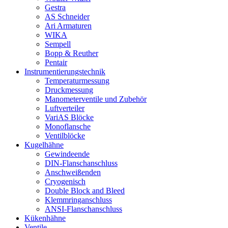
Gestra
AS Schneider
Ari Armaturen
WIKA
Sempell
Bopp & Reuther
Pentair
Instrumentierungs­technik
Temperaturmessung
Druckmessung
Manometerventile und Zubehör
Luftverteiler
VariAS Blöcke
Monoflansche
Ventilblöcke
Kugelhähne
Gewindeende
DIN-Flanschanschluss
Anschweißenden
Cryogenisch
Double Block and Bleed
Klemmringanschluss
ANSI-Flanschanschluss
Kükenhähne
Ventile