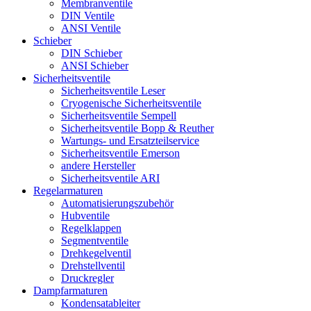
Membranventile
DIN Ventile
ANSI Ventile
Schieber
DIN Schieber
ANSI Schieber
Sicherheitsventile
Sicherheitsventile Leser
Cryogenische Sicherheitsventile
Sicherheitsventile Sempell
Sicherheitsventile Bopp & Reuther
Wartungs- und Ersatzteilservice
Sicherheitsventile Emerson
andere Hersteller
Sicherheitsventile ARI
Regelarmaturen
Automatisierungszubehör
Hubventile
Regelklappen
Segmentventile
Drehkegelventil
Drehstellventil
Druckregler
Dampfarmaturen
Kondensatableiter