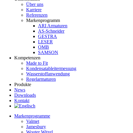
Über uns
Karriere
Referenzen
Markenprogramm
ARI Armaturen
AS-Schneider
GESTRA
LESER
OMB
SAMSON
Kompetenzen
Made to Fit
Kondensat­ableiter­messung
Wasserstoff­anwendung
Regel­arma­turen
Produkte
News
Downloads
Kontakt
Markenprogramme
Valmet
Jamesbury
Wouter Witzel