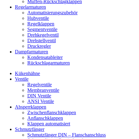
Muffen-Rückschlagklappen
Regelarmaturen
Automatisierungszubehör
Hubventile
Regelklappen
Segmentventile
Drehkegelventil
Drehstellventil
Druckregler
Dampfarmaturen
Kondensatableiter
Rückschlagarmaturen
Kükenhähne
Ventile
Regelventile
Membranventile
DIN Ventile
ANSI Ventile
Absperrklappen
Zwischenflanschklappen
Anflanschklappen
Klappen automatisiert
Schmutzfänger
Schmutzfänger DIN – Flanschanschluss