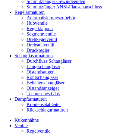
Schmutzfänger Gewindeenden
Schmutzfänger ANSI-Flanschanschluss
Regelarmaturen
Automatisierungszubehör
Hubventile
Regelklappen
Segmentventile
Drehkegelventil
Drehstellventil
Druckregler
Schauglas­armaturen
Durchfluss Schaugläser
Längsschaugläser
Ölstandsaugen
Rohrschaugläser
Behälterschaugläser
Ölstandsanzeiger
Technisches Glas
Dampfarmaturen
Kondensatableiter
Rückschlagarmaturen
Kükenhähne
Ventile
Regelventile