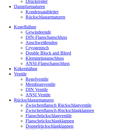
Druckregler
Dampfarmaturen
Kondensatableiter
Rückschlagarmaturen
Kugelhähne
Gewindeende
DIN-Flanschanschluss
Anschweißenden
Cryogenisch
Double Block and Bleed
Klemmringanschluss
ANSI-Flanschanschluss
Kükenhähne
Ventile
Regelventile
Membranventile
DIN Ventile
ANSI Ventile
Rückschlag­armaturen
Zwischenflansch Rückschlagventile
Zwischenflansch-Rückschlagklappen
Flanschrückschlagventile
Flanschrückschlagklappen
Doppelrückschlagklappen