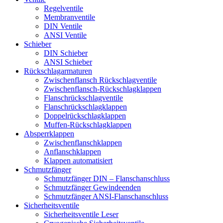
Regelventile
Membranventile
DIN Ventile
ANSI Ventile
Schieber
DIN Schieber
ANSI Schieber
Rückschlag­armaturen
Zwischenflansch Rückschlagventile
Zwischenflansch-Rückschlagklappen
Flanschrückschlagventile
Flanschrückschlagklappen
Doppelrückschlagklappen
Muffen-Rückschlagklappen
Absperrklappen
Zwischenflanschklappen
Anflanschklappen
Klappen automatisiert
Schmutzfänger
Schmutzfänger DIN – Flanschanschluss
Schmutzfänger Gewindeenden
Schmutzfänger ANSI-Flanschanschluss
Sicherheitsventile
Sicherheitsventile Leser