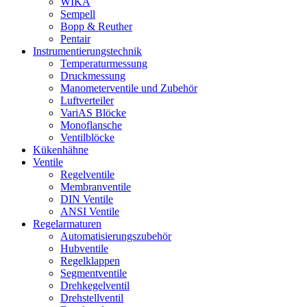
WIKA
Sempell
Bopp & Reuther
Pentair
Instrumentierungs­technik
Temperaturmessung
Druckmessung
Manometerventile und Zubehör
Luftverteiler
VariAS Blöcke
Monoflansche
Ventilblöcke
Kükenhähne
Ventile
Regelventile
Membranventile
DIN Ventile
ANSI Ventile
Regelarmaturen
Automatisierungszubehör
Hubventile
Regelklappen
Segmentventile
Drehkegelventil
Drehstellventil