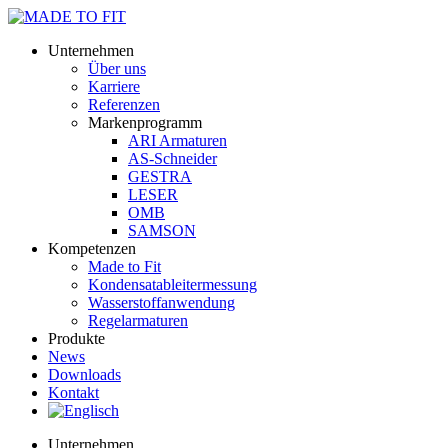
Unternehmen
Über uns
Karriere
Referenzen
Markenprogramm
ARI Armaturen
AS-Schneider
GESTRA
LESER
OMB
SAMSON
Kompetenzen
Made to Fit
Kondensat­ableiter­messung
Wasserstoff­anwendung
Regel­arma­turen
Produkte
News
Downloads
Kontakt
Unternehmen