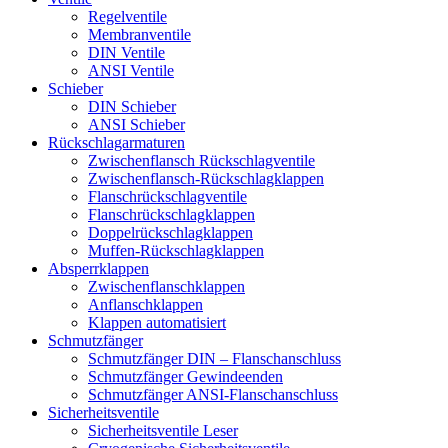
Regelventile
Membranventile
DIN Ventile
ANSI Ventile
Schieber
DIN Schieber
ANSI Schieber
Rückschlag­armaturen
Zwischenflansch Rückschlagventile
Zwischenflansch-Rückschlagklappen
Flanschrückschlagventile
Flanschrückschlagklappen
Doppelrückschlagklappen
Muffen-Rückschlagklappen
Absperrklappen
Zwischenflanschklappen
Anflanschklappen
Klappen automatisiert
Schmutzfänger
Schmutzfänger DIN – Flanschanschluss
Schmutzfänger Gewindeenden
Schmutzfänger ANSI-Flanschanschluss
Sicherheitsventile
Sicherheitsventile Leser