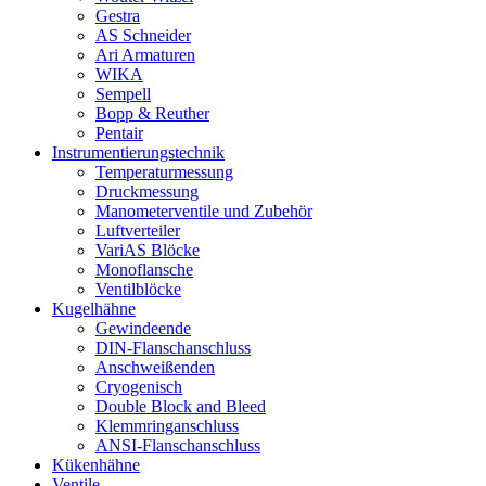
Gestra
AS Schneider
Ari Armaturen
WIKA
Sempell
Bopp & Reuther
Pentair
Instrumentierungs­technik
Temperaturmessung
Druckmessung
Manometerventile und Zubehör
Luftverteiler
VariAS Blöcke
Monoflansche
Ventilblöcke
Kugelhähne
Gewindeende
DIN-Flanschanschluss
Anschweißenden
Cryogenisch
Double Block and Bleed
Klemmringanschluss
ANSI-Flanschanschluss
Kükenhähne
Ventile