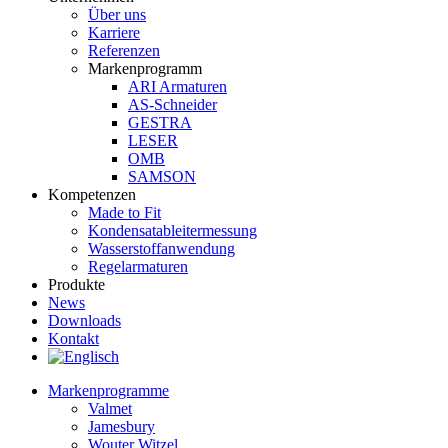
Über uns
Karriere
Referenzen
Markenprogramm
ARI Armaturen
AS-Schneider
GESTRA
LESER
OMB
SAMSON
Kompetenzen
Made to Fit
Kondensat­ableiter­messung
Wasserstoff­anwendung
Regel­arma­turen
Produkte
News
Downloads
Kontakt
Markenprogramme
Valmet
Jamesbury
Wouter Witzel