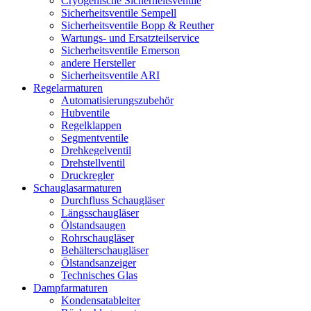
Cryogenische Sicherheitsventile
Sicherheitsventile Sempell
Sicherheitsventile Bopp & Reuther
Wartungs- und Ersatzteilservice
Sicherheitsventile Emerson
andere Hersteller
Sicherheitsventile ARI
Regelarmaturen
Automatisierungszubehör
Hubventile
Regelklappen
Segmentventile
Drehkegelventil
Drehstellventil
Druckregler
Schauglas­armaturen
Durchfluss Schaugläser
Längsschaugläser
Ölstandsaugen
Rohrschaugläser
Behälterschaugläser
Ölstandsanzeiger
Technisches Glas
Dampfarmaturen
Kondensatableiter