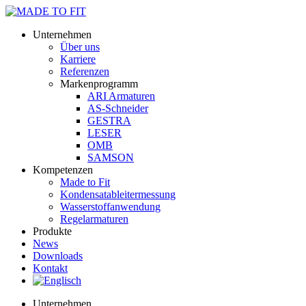
Unternehmen
Über uns
Karriere
Referenzen
Markenprogramm
ARI Armaturen
AS-Schneider
GESTRA
LESER
OMB
SAMSON
Kompetenzen
Made to Fit
Kondensat­ableiter­messung
Wasserstoff­anwendung
Regel­arma­turen
Produkte
News
Downloads
Kontakt
Unternehmen