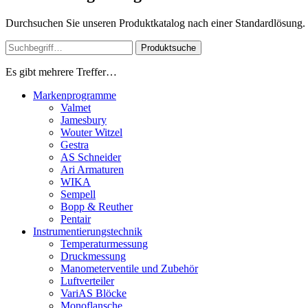
Durchsuchen Sie unseren Produktkatalog nach einer Standardlösung. Od
Produktsuche
Es gibt mehrere Treffer…
Markenprogramme
Valmet
Jamesbury
Wouter Witzel
Gestra
AS Schneider
Ari Armaturen
WIKA
Sempell
Bopp & Reuther
Pentair
Instrumentierungs­technik
Temperaturmessung
Druckmessung
Manometerventile und Zubehör
Luftverteiler
VariAS Blöcke
Monoflansche