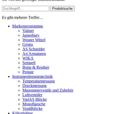
Produktsuche
Es gibt mehrere Treffer…
Markenprogramme
Valmet
Jamesbury
Wouter Witzel
Gestra
AS Schneider
Ari Armaturen
WIKA
Sempell
Bopp & Reuther
Pentair
Instrumentierungs­technik
Temperaturmessung
Druckmessung
Manometerventile und Zubehör
Luftverteiler
VariAS Blöcke
Monoflansche
Ventilblöcke
Kükenhähne