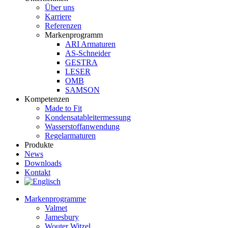
Über uns
Karriere
Referenzen
Markenprogramm
ARI Armaturen
AS-Schneider
GESTRA
LESER
OMB
SAMSON
Kompetenzen
Made to Fit
Kondensat­ableiter­messung
Wasserstoff­anwendung
Regel­arma­turen
Produkte
News
Downloads
Kontakt
Markenprogramme
Valmet
Jamesbury
Wouter Witzel