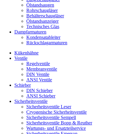
Ölstandsaugen
Rohrschaugläser
Behälterschaugläser
Ölstandsanzeiger
Technisches Glas
Dampfarmaturen
Kondensatableiter
Rückschlagarmaturen
Kükenhähne
Ventile
Regelventile
Membranventile
DIN Ventile
ANSI Ventile
Schieber
DIN Schieber
ANSI Schieber
Sicherheitsventile
Sicherheitsventile Leser
Cryogenische Sicherheitsventile
Sicherheitsventile Sempell
Sicherheitsventile Bopp & Reuther
Wartungs- und Ersatzteilservice
Sicherheitsventile Emerson