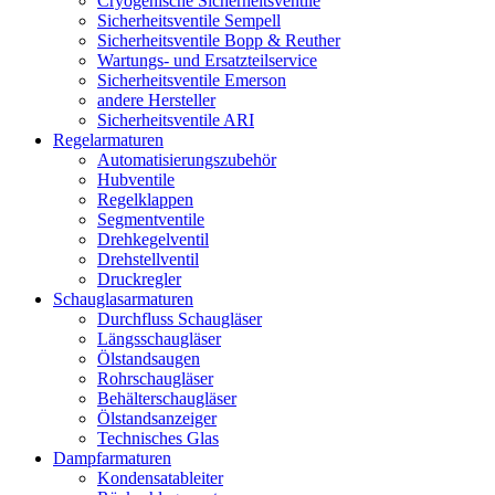
Cryogenische Sicherheitsventile
Sicherheitsventile Sempell
Sicherheitsventile Bopp & Reuther
Wartungs- und Ersatzteilservice
Sicherheitsventile Emerson
andere Hersteller
Sicherheitsventile ARI
Regelarmaturen
Automatisierungszubehör
Hubventile
Regelklappen
Segmentventile
Drehkegelventil
Drehstellventil
Druckregler
Schauglas­armaturen
Durchfluss Schaugläser
Längsschaugläser
Ölstandsaugen
Rohrschaugläser
Behälterschaugläser
Ölstandsanzeiger
Technisches Glas
Dampfarmaturen
Kondensatableiter