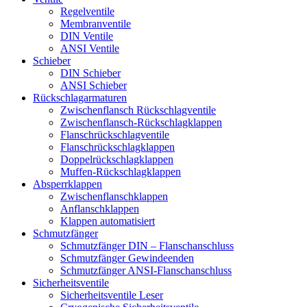
Regelventile
Membranventile
DIN Ventile
ANSI Ventile
Schieber
DIN Schieber
ANSI Schieber
Rückschlag­armaturen
Zwischenflansch Rückschlagventile
Zwischenflansch-Rückschlagklappen
Flanschrückschlagventile
Flanschrückschlagklappen
Doppelrückschlagklappen
Muffen-Rückschlagklappen
Absperrklappen
Zwischenflanschklappen
Anflanschklappen
Klappen automatisiert
Schmutzfänger
Schmutzfänger DIN – Flanschanschluss
Schmutzfänger Gewindeenden
Schmutzfänger ANSI-Flanschanschluss
Sicherheitsventile
Sicherheitsventile Leser