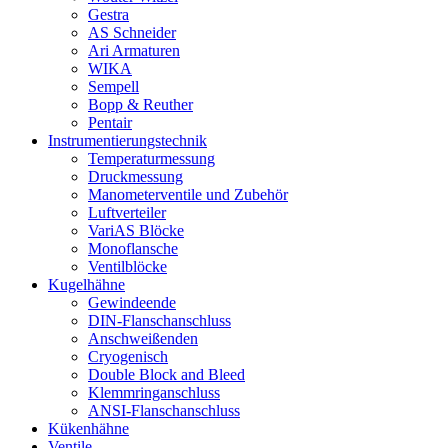
Gestra
AS Schneider
Ari Armaturen
WIKA
Sempell
Bopp & Reuther
Pentair
Instrumentierungs­technik
Temperaturmessung
Druckmessung
Manometerventile und Zubehör
Luftverteiler
VariAS Blöcke
Monoflansche
Ventilblöcke
Kugelhähne
Gewindeende
DIN-Flanschanschluss
Anschweißenden
Cryogenisch
Double Block and Bleed
Klemmringanschluss
ANSI-Flanschanschluss
Kükenhähne
Ventile