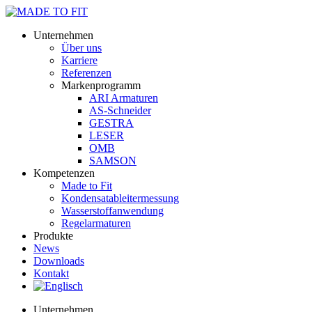
Unternehmen
Über uns
Karriere
Referenzen
Markenprogramm
ARI Armaturen
AS-Schneider
GESTRA
LESER
OMB
SAMSON
Kompetenzen
Made to Fit
Kondensat­ableiter­messung
Wasserstoff­anwendung
Regel­arma­turen
Produkte
News
Downloads
Kontakt
Unternehmen