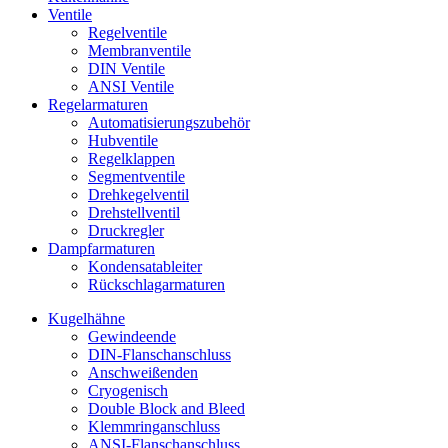
Ventile
Regelventile
Membranventile
DIN Ventile
ANSI Ventile
Regelarmaturen
Automatisierungszubehör
Hubventile
Regelklappen
Segmentventile
Drehkegelventil
Drehstellventil
Druckregler
Dampfarmaturen
Kondensatableiter
Rückschlagarmaturen
Kugelhähne
Gewindeende
DIN-Flanschanschluss
Anschweißenden
Cryogenisch
Double Block and Bleed
Klemmringanschluss
ANSI-Flanschanschluss