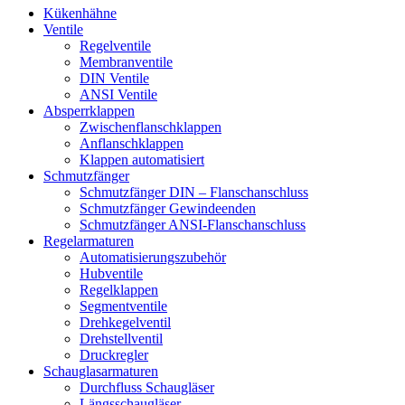
Kükenhähne
Ventile
Regelventile
Membranventile
DIN Ventile
ANSI Ventile
Absperrklappen
Zwischenflanschklappen
Anflanschklappen
Klappen automatisiert
Schmutzfänger
Schmutzfänger DIN – Flanschanschluss
Schmutzfänger Gewindeenden
Schmutzfänger ANSI-Flanschanschluss
Regelarmaturen
Automatisierungszubehör
Hubventile
Regelklappen
Segmentventile
Drehkegelventil
Drehstellventil
Druckregler
Schauglas­armaturen
Durchfluss Schaugläser
Längsschaugläser