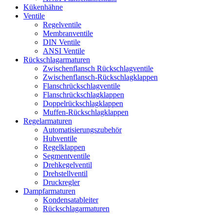
Kükenhähne
Ventile
Regelventile
Membranventile
DIN Ventile
ANSI Ventile
Rückschlag­armaturen
Zwischenflansch Rückschlagventile
Zwischenflansch-Rückschlagklappen
Flanschrückschlagventile
Flanschrückschlagklappen
Doppelrückschlagklappen
Muffen-Rückschlagklappen
Regelarmaturen
Automatisierungszubehör
Hubventile
Regelklappen
Segmentventile
Drehkegelventil
Drehstellventil
Druckregler
Dampfarmaturen
Kondensatableiter
Rückschlagarmaturen