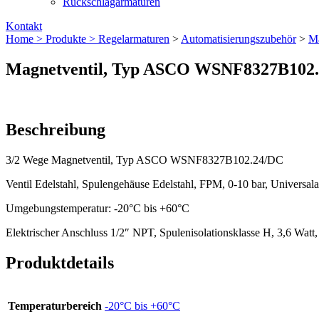
Rückschlagarmaturen
Kontakt
Home >
Produkte >
Regelarmaturen
>
Automatisierungszubehör
>
Ma
Magnetventil, Typ ASCO WSNF8327B102
Beschreibung
3/2 Wege Magnetventil, Typ ASCO WSNF8327B102.24/DC
Ventil Edelstahl, Spulengehäuse Edelstahl, FPM, 0-10 bar, Universal
Umgebungstemperatur: -20°C bis +60°C
Elektrischer Anschluss 1/2″ NPT, Spulenisolationsklasse H, 3,6 Watt,
Produktdetails
Temperaturbereich
-20°C bis +60°C