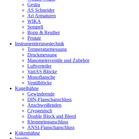
Gestra
AS Schneider
Ari Armaturen
WIKA
Sempell
Bopp & Reuther
Pentair
Instrumentierungs­technik
Temperaturmessung
Druckmessung
Manometerventile und Zubehör
Luftverteiler
VariAS Blöcke
Monoflansche
Ventilblöcke
Kugelhähne
Gewindeende
DIN-Flanschanschluss
Anschweißenden
Cryogenisch
Double Block and Bleed
Klemmringanschluss
ANSI-Flanschanschluss
Kükenhähne
Ventile