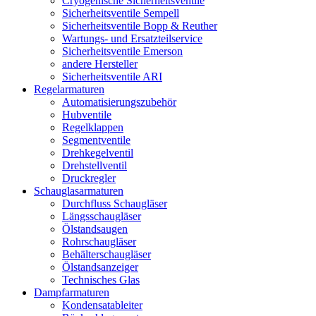
Cryogenische Sicherheitsventile
Sicherheitsventile Sempell
Sicherheitsventile Bopp & Reuther
Wartungs- und Ersatzteilservice
Sicherheitsventile Emerson
andere Hersteller
Sicherheitsventile ARI
Regelarmaturen
Automatisierungszubehör
Hubventile
Regelklappen
Segmentventile
Drehkegelventil
Drehstellventil
Druckregler
Schauglas­armaturen
Durchfluss Schaugläser
Längsschaugläser
Ölstandsaugen
Rohrschaugläser
Behälterschaugläser
Ölstandsanzeiger
Technisches Glas
Dampfarmaturen
Kondensatableiter