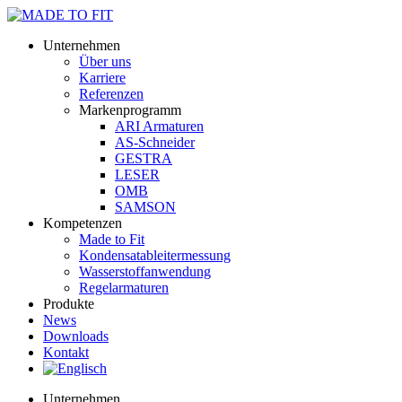
Unternehmen
Über uns
Karriere
Referenzen
Markenprogramm
ARI Armaturen
AS-Schneider
GESTRA
LESER
OMB
SAMSON
Kompetenzen
Made to Fit
Kondensat­ableiter­messung
Wasserstoff­anwendung
Regel­arma­turen
Produkte
News
Downloads
Kontakt
Unternehmen