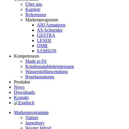
Über uns
Karriere
Referenzen
Markenprogramm
ARI Armaturen
AS-Schneider
GESTRA
LESER
OMB
SAMSON
Kompetenzen
Made to Fit
Kondensat­ableiter­messung
Wasserstoff­anwendung
Regel­arma­turen
Produkte
News
Downloads
Kontakt
Markenprogramme
Valmet
Jamesbury
Wouter Witzel