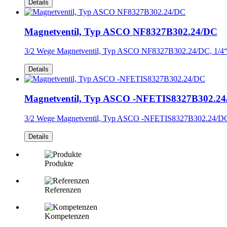
Details
Magnetventil, Typ ASCO NF8327B302.24/DC
3/2 Wege Magnetventil, Typ ASCO NF8327B302.24/DC, 1/4
Details
Magnetventil, Typ ASCO -NFETIS8327B302.2
3/2 Wege Magnetventil, Typ ASCO -NFETIS8327B302.24/D
Details
Produkte
Referenzen
Kompetenzen