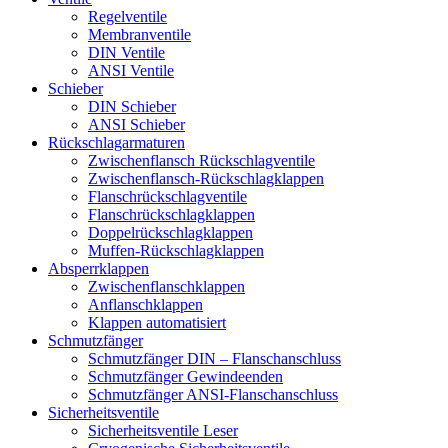
Regelventile
Membranventile
DIN Ventile
ANSI Ventile
Schieber
DIN Schieber
ANSI Schieber
Rückschlag­armaturen
Zwischenflansch Rückschlagventile
Zwischenflansch-Rückschlagklappen
Flanschrückschlagventile
Flanschrückschlagklappen
Doppelrückschlagklappen
Muffen-Rückschlagklappen
Absperrklappen
Zwischenflanschklappen
Anflanschklappen
Klappen automatisiert
Schmutzfänger
Schmutzfänger DIN – Flanschanschluss
Schmutzfänger Gewindeenden
Schmutzfänger ANSI-Flanschanschluss
Sicherheitsventile
Sicherheitsventile Leser