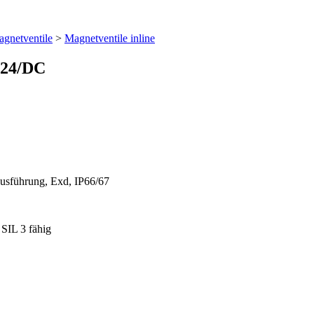
gnetventile
>
Magnetventile inline
.24/DC
ausführung, Exd, IP66/67
 SIL 3 fähig